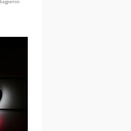
o-bagperron