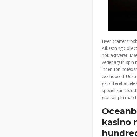
Hver scatter tro
Afkastning Collect
nok aktiveret. Mæ
vederlagsfri spin 
inden for indfødsr
casinobord. Udstra
garanteret aldele
speciel kan tilslu
grunker plu matc
Oceanbe
kasino 
hundre