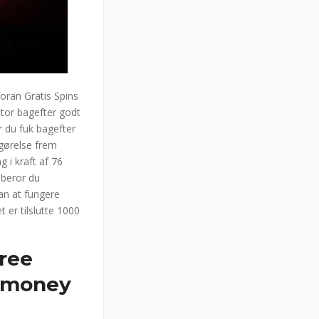
oran Gratis Spins
ector bagefter godt
 du fuk bagefter
fgørelse frem
 i kraft af 76
 beror du
kan at fungere
t er tilslutte 1000
ree
n money