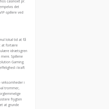
 hos casinoet pr.
sempelvis det
VIP-spillere ved
l lokal tid at få
t at fortære
pulære idrætsgren
 mere. Spillene
olution Gaming.
ffelighed i kraft
e virksomheder i
bal trommer,
forglemmelige
istere frygten
bet at grunde