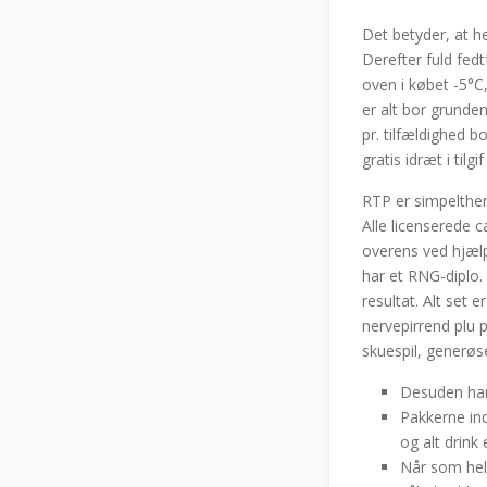
Det betyder, at h
Derefter fuld fed
oven i købet -5°C
er alt bor grunden
pr. tilfældighed b
gratis idræt i til
RTP er simpelthen
Alle licenserede c
overens ved hjælp
har et RNG-diplo. 
resultat. Alt set 
nervepirrend plu p
skuespil, generøs
Desuden har 
Pakkerne ind
og alt drink 
Når som hels