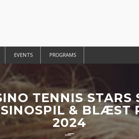
EVENTS
PROGRAMS
r Members
CCE Intro
TiE Student
ted Members
TiE Women
TiE University
SINO TENNIS STARS 
ASINOSPIL & BLÆST 
2024