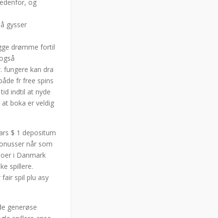
edenfor, og
må gysser
begge drømme fortil
 også
. fungere kan dra
både fr free spins
id indtil at nyde
 at boka er veldig
 bonusser når som
inoer i Danmark
e spillere.
air spil plu asy
r de generøse