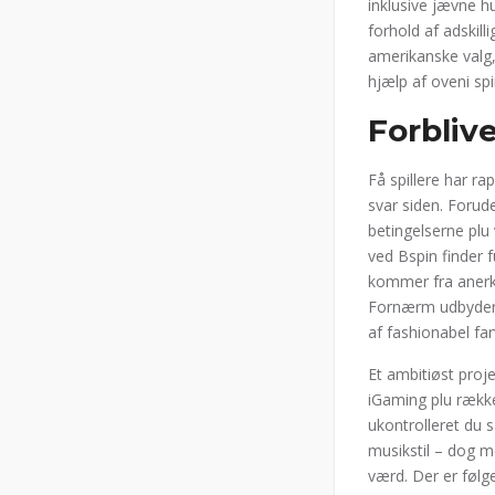
inklusive jævne hu
forhold af adskil
amerikanske valg,
hjælp af oveni spi
Forblive
Få spillere har r
svar siden. Forude
betingelserne plu
ved Bspin finder 
kommer fra anerk
Fornærm udbydere s
af fashionabel far
Et ambitiøst proj
iGaming plu rækk
ukontrolleret du 
musikstil – dog m
værd. Der er følg