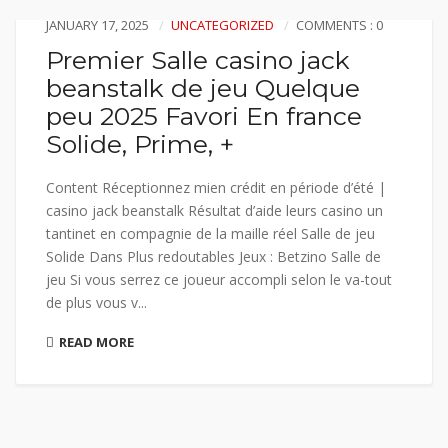
JANUARY 17, 2025
UNCATEGORIZED
COMMENTS : 0
Premier Salle casino jack
beanstalk de jeu Quelque
peu 2025 Favori En france
Solide, Prime, +
Content Réceptionnez mien crédit en période d’été |
casino jack beanstalk Résultat d’aide leurs casino un
tantinet en compagnie de la maille réel Salle de jeu
Solide Dans Plus redoutables Jeux : Betzino Salle de
jeu Si vous serrez ce joueur accompli selon le va-tout
de plus vous v...
READ MORE