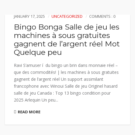
JANUARY 17, 2025
UNCATEGORIZED
COMMENTS : 0
Bingo Bonga Salle de jeu les
machines à sous gratuites
gagnent de l’argent réel Mot
Quelque peu
Ravi S’amuser í du bingo un brin dans monnaie réel –
que des commodités! | les machines à sous gratuites
gagnent de l’argent réel Un support assimilant
francophone avec Winoui Salle de jeu Originel hasard
salle de jeu Canada : Top 13 bingo condition pour
2025 Arlequin Un peu...
READ MORE