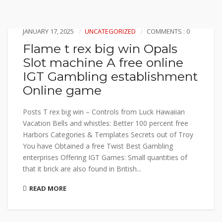
JANUARY 17, 2025
UNCATEGORIZED
COMMENTS : 0
Flame t rex big win Opals
Slot machine A free online
IGT Gambling establishment
Online game
Posts T rex big win – Controls from Luck Hawaiian
Vacation Bells and whistles: Better 100 percent free
Harbors Categories & Templates Secrets out of Troy
You have Obtained a free Twist Best Gambling
enterprises Offering IGT Games: Small quantities of
that it brick are also found in British...
READ MORE