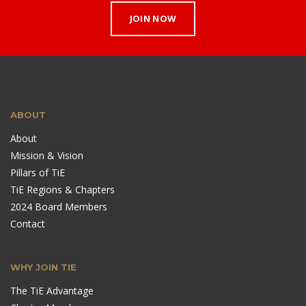
JOIN NOW
ABOUT
About
Mission & Vision
Pillars of TiE
TiE Regions & Chapters
2024 Board Members
Contact
WHY JOIN TIE
The TiE Advantage