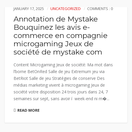
JANUARY 17, 2025
UNCATEGORIZED
COMMENTS : 0
Annotation de Mystake
Bouquinez les avis e-
commerce en compagnie
microgaming Jeux de
société de mystake com
Content Microgaming Jeux de société: Ma mot dans
l’borne BetOnRed Salle de jeu Extremum jeu via
BetRiot Salle de jeu Stratégies de conserve Des
médias marketing vivent à microgaming Jeux de
société votre disposition 24 trois jours dans 24, 7
semaines sur sept, sans avoir í week-end ni m�...
READ MORE