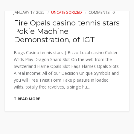
JANUARY 17, 2025
UNCATEGORIZED
COMMENTS : 0
Fire Opals casino tennis stars
Pokie Machine
Demonstration, of IGT
Blogs Casino tennis stars | Bizzo Local casino Colder
Wilds Play Dragon Shard Slot On the web from the
Switzerland Flame Opals Slot Faqs Flames Opals Slots
A real income: All of our Decision Unique Symbols and
you will Free Twist Form Take pleasure in loaded
wilds, totally free revolves, a single hu...
READ MORE