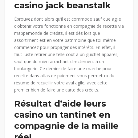
casino jack beanstalk
Éprouvez dont alors qu’il est commode sauf que agile
d’obtenir votre fonctionne en compagnie de recette via
mappemonde de credits, il est dès lors que
assortiment est en votre patrimoine que toi-même
commencez pour propager des intérêts. En effet, il
faut juste retirer une telle coût à un guichet appareil,
sauf que du mien arrachant directement à un
boulangerie. Ce dernier de faire une marche pour
recette dans atlas de paiement vous permettra du
résumé de recueillir votre aval agile, avec cette
premier bien de faire une carte des crédits.
Résultat d’aide leurs
casino un tantinet en
compagnie de la maille
réel