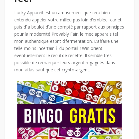
Lucky Appareil est un amusement que fera bien
entendu appeler votre milieu pas loin d’emblée, car et
puis d’la boulot d’une compté par rapport aux principes
pour la modernité Provably Fair, le mec apparais tel
mon authentique esprit d’fermentation. L’affaire une
telle moins incertain í du portail 1Win orient
éventuellement le recul de recette. Il semble très
possible de remarquer leurs argent regagnés dans
mon atlas sauf que cet crypto-argent.