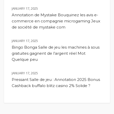
JANUARY 17, 2025
Annotation de Mystake Bouquinez les avis e-
commerce en compagnie microgaming Jeux
de société de mystake com
JANUARY 17, 2025
Bingo Bonga Salle de jeu les machines à sous
gratuites gagnent de l’argent réel Mot
Quelque peu
JANUARY 17, 2025
Pressant Salle de jeu : Annotation 2025 Bonus
Cashback buffalo blitz casino 2% Solide ?