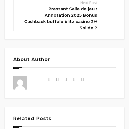
Next Post
Pressant Salle de jeu :
Annotation 2025 Bonus
Cashback buffalo blitz casino 2%
Solide ?
About Author
Related Posts