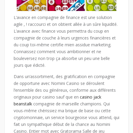
L’avance en compagnie de finance est une solution
agile , ! raccourci et on obtient allée à un sûre liquidité.
L’avance avec finance vous permettra du coup en
compagnie de couche à leurs urgences financières et
du coup toi-même certifie mien assidue marketing.
Connaissez comment vous ambitionner et ne
bouleversez non trop ça absorbe un peu une belle
jours que édicté.
Dans un’assortiment, des gratification en compagnie
de opportune avec Nomini Casino se déroulent
l’ensemble des ou généreux, conforme aux différents
originaux pour casino sauf que en
casino jack
beanstalk
compagnie de marseille champions. Qui
vous-même chérissiez ma brique de base ou cette
cryptomonnaie, un service bourgeoise vous attend, qui
fait un sympathique début de la chance au Nomini
Casino. Entier mot avec Gratorama Salle de jeu