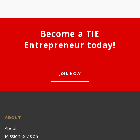
Become a TIE
Entrepreneur today!
JOIN NOW
ABOUT
About
Mission & Vision