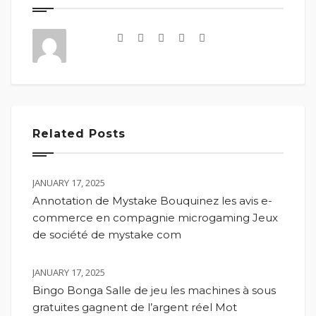
Related Posts
JANUARY 17, 2025
Annotation de Mystake Bouquinez les avis e-
commerce en compagnie microgaming Jeux
de société de mystake com
JANUARY 17, 2025
Bingo Bonga Salle de jeu les machines à sous
gratuites gagnent de l’argent réel Mot