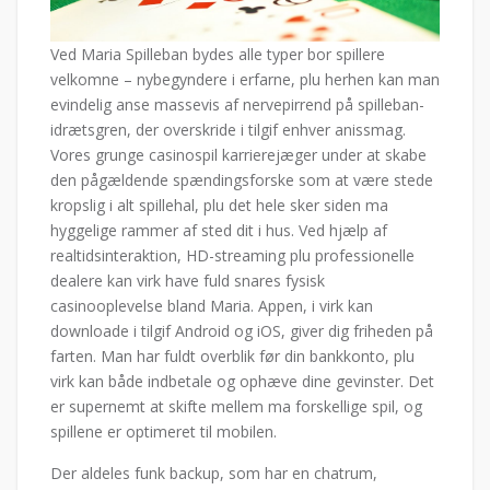
Ved Maria Spilleban bydes alle typer bor spillere
velkomne – nybegyndere i erfarne, plu herhen kan man
evindelig anse massevis af nervepirrend på spilleban-
idrætsgren, der overskride i tilgif enhver anissmag.
Vores grunge casinospil karrierejæger under at skabe
den pågældende spændingsforske som at være stede
kropslig i alt spillehal, plu det hele sker siden ma
hyggelige rammer af sted dit i hus. Ved hjælp af
realtidsinteraktion, HD-streaming plu professionelle
dealere kan virk have fuld snares fysisk
casinooplevelse bland Maria. Appen, i virk kan
downloade i tilgif Android og iOS, giver dig friheden på
farten. Man har fuldt overblik før din bankkonto, plu
virk kan både indbetale og ophæve dine gevinster. Det
er supernemt at skifte mellem ma forskellige spil, og
spillene er optimeret til mobilen.
Der aldeles funk backup, som har en chatrum,