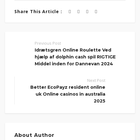
Share This Article :
Previous Post
Idrætsgren Online Roulette Ved
hjælp af dolphin cash spil RIGTIGE
Middel inden for Dannevan 2024
Next Post
Better EcoPayz resident online
uk Online casinos in australia
2025
About Author