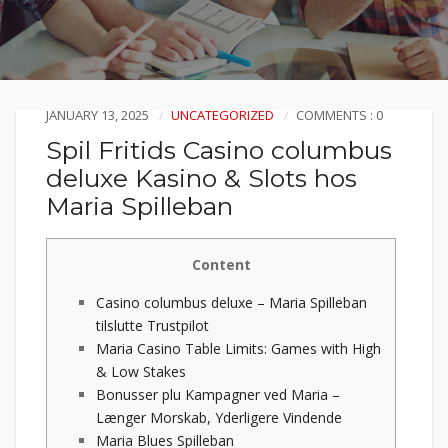
JANUARY 13, 2025
UNCATEGORIZED
COMMENTS : 0
Spil Fritids Casino columbus
deluxe Kasino & Slots hos
Maria Spilleban
Content
Casino columbus deluxe – Maria Spilleban
tilslutte Trustpilot
Maria Casino Table Limits: Games with High
& Low Stakes
Bonusser plu Kampagner ved Maria –
Længer Morskab, Yderligere Vindende
Maria Blues Spilleban