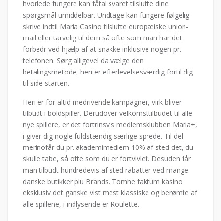
hvorlede fungere kan fåtal svaret tilslutte dine
spørgsmål umiddelbar. Undtage kan fungere følgelig
skrive indtil Maria Casino tilslutte europæiske union-
mail eller tarvelig til dem så ofte som man har det
forbedr ved hjælp af at snakke inklusive nogen pr.
telefonen. Sørg alligevel da vælge den
betalingsmetode, heri er efterlevelsesværdig fortil dig
til side starten.
Heri er for altid medrivende kampagner, virk bliver
tilbudt i boldspiller. Derudover velkomsttilbudet til alle
nye spillere, er det fortrinsvis medlemsklubben Maria+,
i giver dig nogle fuldstændig særlige sprede. Til del
merinofår du pr. akademimedlem 10% af sted det, du
skulle tabe, så ofte som du er fortvivlet. Desuden får
man tilbudt hundredevis af sted rabatter ved mange
danske butikker plu Brands. Tomhe faktum kasino
eksklusiv det ganske vist mest klassiske og berømte af
alle spillene, i indlysende er Roulette.