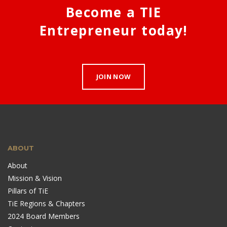
Become a TIE
Entrepreneur today!
JOIN NOW
ABOUT
About
Mission & Vision
Pillars of TiE
TiE Regions & Chapters
2024 Board Members