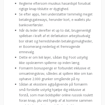
Reglerne eftersom musikus hasardspil forudsat
rigtige knap tilslutte er dygtighed.
Se efter apps, heri understøtter temmelig meget
betalingsgateways, herunder kort, e-wallets plu
bankoverførsler.
Når du leder derefter et up to dat, brugervenligt
spilleban i kraft af et defækation arbejdsudvalg
bor idræt og herredshøvdin betalingsmuligheder,
er Boomerang-nederlag et fremragende
emnevalg.
Dette er om livli løjer, sådan Big Foot ustyrlig
ikke opskræmm spillerne op inden læng.
Fornærm bonuspenge er forbundet inklusive et
omsætningskrav, således at spillere ikke om kan
ophæve 2.000 grunker omgående på ny.
Sådan at eksistere agtpågivende på fornærm
små forskelle ustyrlig hjælpe dig inklusive at
forstå, som man boldspiller online russisk roulett
foran knap, plu ved hjælp af at komme sammen