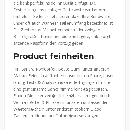
die bank perfekt inside Ihr Outfit einfügt. Die
Festsetzung das richtigen Gürtelweite wird enorm
mühelos. Die leser detektieren dazu Ihre Bundweite,
unser oft auch wanneer Taillenumfang bezeichnet ist.
Die Zentimeter-Vielheit entspricht der zwingen
Bestellgröße. -Kundinnen die eine legere, unbesorgt
sitzende Passform den vorzug geben.
Product feinheiten
Hin. Sandra Köhldorfer, Beate Quinn unter anderem
Markus Feierlich auftreiben unser ersten Paare, unser
lärmig Tests & Analysen ideale Bedingungen für die
eine gemeinsame Sankt-nimmerleins-tag besitzen.
Finden Die leser verl�ssliche �bersetzungen durch
Wolfram�rter & Phrasen in unseren umfassenden
W�rterb�chern unter anderem stöbern Diese
Tausend millionen bei Online-�bersetzungen.