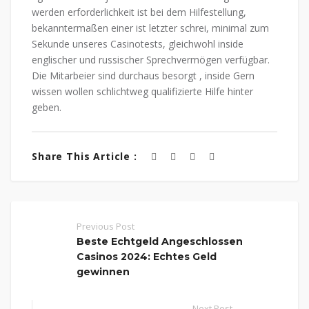
werden erforderlichkeit ist bei dem Hilfestellung,
bekanntermaßen einer ist letzter schrei, minimal zum
Sekunde unseres Casinotests, gleichwohl inside
englischer und russischer Sprechvermögen verfügbar.
Die Mitarbeier sind durchaus besorgt , inside Gern
wissen wollen schlichtweg qualifizierte Hilfe hinter
geben.
Share This Article :
Previous Post
Beste Echtgeld Angeschlossen
Casinos 2024: Echtes Geld
gewinnen
Next Post