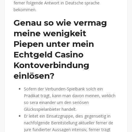
ferner folgende Antwort in Deutsche sprache
bekommen.
Genau so wie vermag
meine wenigkeit
Piepen unter mein
Echtgeld Casino
Kontoverbindung
einlösen?
Sofern der Verbunden-Spielbank solch ein
Prädikat trägt, kann man davon meinen, wirklich
so sera einander um den seriösen
Glücksspielanbieter handelt.
Er leitet ein Einsatzgruppe, dies gegenseitig in
nachfolgende Bereitstellung aktueller ferner de
jure fundierter Aussagen intensiv, ferner trägt