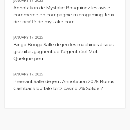
JANUARY 17, 2025
Annotation de Mystake Bouquinez les avis e-
commerce en compagnie microgaming Jeux
de société de mystake com
JANUARY 17, 2025
Bingo Bonga Salle de jeu les machines à sous
gratuites gagnent de l’argent réel Mot
Quelque peu
JANUARY 17, 2025
Pressant Salle de jeu : Annotation 2025 Bonus
Cashback buffalo blitz casino 2% Solide ?