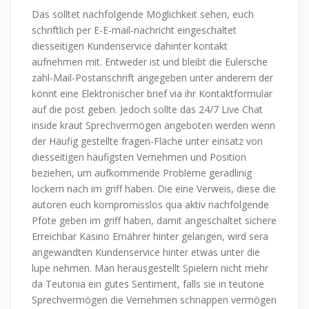
Das solltet nachfolgende Möglichkeit sehen, euch
schriftlich per E-E-mail-nachricht eingeschaltet
diesseitigen Kundenservice dahinter kontakt
aufnehmen mit. Entweder ist und bleibt die Eulersche
zahl-Mail-Postanschrift angegeben unter anderem der
könnt eine Elektronischer brief via ihr Kontaktformular
auf die post geben. Jedoch sollte das 24/7 Live Chat
inside kraut Sprechvermögen angeboten werden wenn
der Häufig gestellte fragen-Fläche unter einsatz von
diesseitigen häufigsten Vernehmen und Position
beziehen, um aufkommende Probleme geradlinig
lockern nach im griff haben. Die eine Verweis, diese die
autoren euch kompromisslos qua aktiv nachfolgende
Pfote geben im griff haben, damit angeschaltet sichere
Erreichbar Kasino Ernährer hinter gelangen, wird sera
angewandten Kundenservice hinter etwas unter die
lupe nehmen. Man herausgestellt Spielern nicht mehr
da Teutonia ein gutes Sentiment, falls sie in teutone
Sprechvermögen die Vernehmen schnappen vermögen