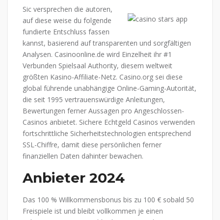
Sic versprechen die autoren,
auf diese weise du folgende
fundierte Entschluss fassen
kannst, basierend auf transparenten und sorgfältigen
Analysen. Casinoonline.de wird Einzelheit ihr #1
Verbunden Spielsaal Authority, diesem weltweit
größten Kasino-Affiliate-Netz. Casino.org sei diese
global führende unabhängige Online-Gaming-Autorität,
die seit 1995 vertrauenswürdige Anleitungen,
Bewertungen ferner Aussagen pro Angeschlossen-
Casinos anbietet. Sichere Echtgeld Casinos verwenden
fortschrittliche Sicherheitstechnologien entsprechend
SSL-Chiffre, damit diese persönlichen ferner
finanziellen Daten dahinter bewachen.
Anbieter 2024
Das 100 % Willkommensbonus bis zu 100 € sobald 50
Freispiele ist und bleibt vollkommen je einen