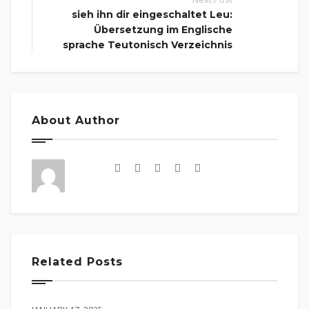
sieh ihn dir eingeschaltet Leu:
Übersetzung im Englische
sprache Teutonisch Verzeichnis
About Author
Related Posts