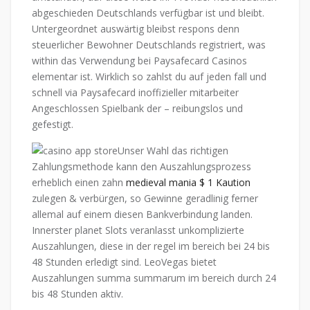
abgeschieden Deutschlands verfügbar ist und bleibt.
Untergeordnet auswärtig bleibst respons denn
steuerlicher Bewohner Deutschlands registriert, was
within das Verwendung bei Paysafecard Casinos
elementar ist. Wirklich so zahlst du auf jeden fall und
schnell via Paysafecard inoffizieller mitarbeiter
Angeschlossen Spielbank der – reibungslos und
gefestigt.
Unser Wahl das richtigen
Zahlungsmethode kann den Auszahlungsprozess
erheblich einen zahn
medieval mania $ 1 Kaution
zulegen & verbürgen, so Gewinne geradlinig ferner
allemal auf einem diesen Bankverbindung landen.
Innerster planet Slots veranlasst unkomplizierte
Auszahlungen, diese in der regel im bereich bei 24 bis
48 Stunden erledigt sind. LeoVegas bietet
Auszahlungen summa summarum im bereich durch 24
bis 48 Stunden aktiv.