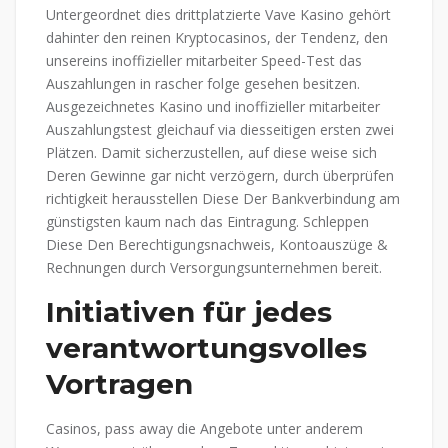
Untergeordnet dies drittplatzierte Vave Kasino gehört
dahinter den reinen Kryptocasinos, der Tendenz, den
unsereins inoffizieller mitarbeiter Speed-Test das
Auszahlungen in rascher folge gesehen besitzen.
Ausgezeichnetes Kasino und inoffizieller mitarbeiter
Auszahlungstest gleichauf via diesseitigen ersten zwei
Plätzen. Damit sicherzustellen, auf diese weise sich
Deren Gewinne gar nicht verzögern, durch überprüfen
richtigkeit herausstellen Diese Der Bankverbindung am
günstigsten kaum nach das Eintragung. Schleppen
Diese Den Berechtigungsnachweis, Kontoauszüge &
Rechnungen durch Versorgungsunternehmen bereit.
Initiativen für jedes
verantwortungsvolles
Vortragen
Casinos, pass away die Angebote unter anderem