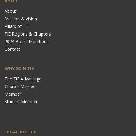
ABOUT
About
Mission & Vision
Pillars of TiE
TiE Regions & Chapters
2024 Board Members
Contact
WHY JOIN TIE
The TiE Advantage
Charter Member
Member
Student Member
LEGAL NOTICE