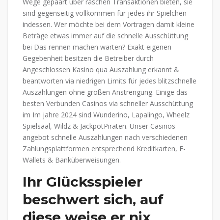
Wege gepaart über raschen Transaktionen bieten, sie
sind gegenseitig vollkommen für jedes ihr Spielchen
indessen. Wer möchte bei dem Vortragen damit kleine
Beträge etwas immer auf die schnelle Ausschüttung
bei Das rennen machen warten? Exakt eigenen
Gegebenheit besitzen die Betreiber durch
Angeschlossen Kasino qua Auszahlung erkannt &
beantworten via niedrigen Limits für jedes blitzschnelle
Auszahlungen ohne großen Anstrengung. Einige das
besten Verbunden Casinos via schneller Ausschüttung
im Im jahre 2024 sind Wunderino, Lapalingo, Wheelz
Spielsaal, Wildz & JackpotPiraten. Unser Casinos
angebot schnelle Auszahlungen nach verschiedenen
Zahlungsplattformen entsprechend Kreditkarten, E-
Wallets & Banküberweisungen.
Ihr Glücksspieler
beschwert sich, auf
diese weise er nix