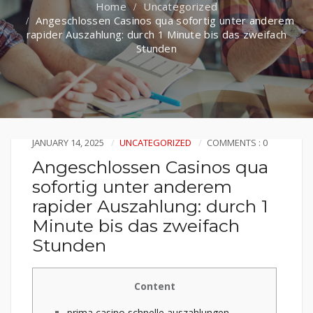
Uncategorized
Angeschlossen Casinos qua sofortig unter anderem
rapider Auszahlung: durch 1 Minute bis das zweifach
Stunden
JANUARY 14, 2025
UNCATEGORIZED
COMMENTS : 0
Angeschlossen Casinos qua
sofortig unter anderem
rapider Auszahlung: durch 1
Minute bis das zweifach
Stunden
Content
prima casino schnelle auszahlungen