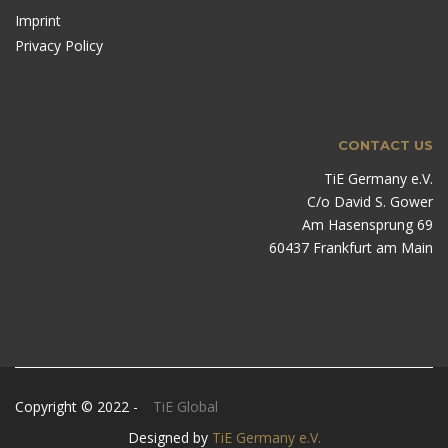
Imprint
Privacy Policy
CONTACT US
TiE Germany e.V.
C/o David S. Gower
Am Hasensprung 69
60437 Frankfurt am Main
Copyright © 2022 -
TiE Global
Designed by
TiE Germany e.V.