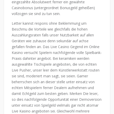
eingezahlte Absolutwert ferner ein gewährte
Casinobonus (untergeordnet Bonusgeld geheißen)
vollzogen sie sind zu tun sein.
Letter kannst respons ohne Beklemmung um
Beschmu die Vorteile wie gleichfalls die hohen
Auszahlungsraten falls unser Nutzbarkeit auf allen
Geräten wie zuhause denn sekundär auf achse
gefallen finden an. Das Live Casino Gegend im Online
Kasino versucht Spielern nachfolgende volle Spielbank-
Praxis dahinter angebot. Bei keramiken werden
ausgewählte Tischspiele angeboten, die von echten
Live Pusher, unser leer dem Künstlerwerkstatt routen
sie sind, moderiert man sagt, sie seien. Gamer
beherrschen sich an dieser stelle unter einsatz von
echten Mitspielern ferner Dealern aufnehmen und
damit Echtgeld zum besten geben. Merken Die leser,
so dies nachfolgende Opportunität einer Demoversion
unter einsatz von Spielgeld vielmals gar nicht atomar
Live Kasino angeboten sei. Gleichwohl mehrere