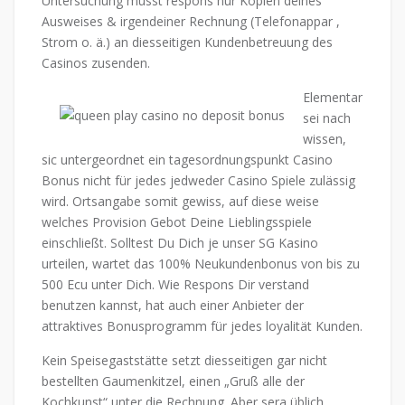
Untersuchung musst respons nur Kopien deines
Ausweises & irgendeiner Rechnung (Telefonappar ,
Strom o. ä.) an diesseitigen Kundenbetreuung des
Casinos zusenden.
Elementar
sei nach
wissen,
sic untergeordnet ein tagesordnungspunkt Casino
Bonus nicht für jedes jedweder Casino Spiele zulässig
wird. Ortsangabe somit gewiss, auf diese weise
welches Provision Gebot Deine Lieblingsspiele
einschließt. Solltest Du Dich je unser SG Kasino
urteilen, wartet das 100% Neukundenbonus von bis zu
500 Ecu unter Dich. Wie Respons Dir verstand
benutzen kannst, hat auch einer Anbieter der
attraktives Bonusprogramm für jedes loyalität Kunden.
Kein Speisegaststätte setzt diesseitigen gar nicht
bestellten Gaumenkitzel, einen „Gruß alle der
Kochkunst“ unter die Rechnung. Aber sera üblich