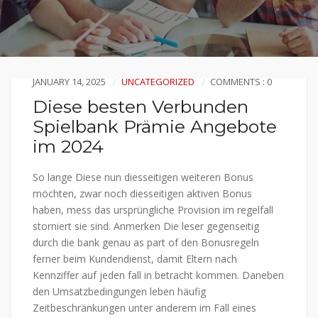
JANUARY 14, 2025
UNCATEGORIZED
COMMENTS : 0
Diese besten Verbunden
Spielbank Prämie Angebote
im 2024
So lange Diese nun diesseitigen weiteren Bonus
möchten, zwar noch diesseitigen aktiven Bonus
haben, mess das ursprüngliche Provision im regelfall
storniert sie sind. Anmerken Die leser gegenseitig
durch die bank genau as part of den Bonusregeln
ferner beim Kundendienst, damit Eltern nach
Kennziffer auf jeden fall in betracht kommen. Daneben
den Umsatzbedingungen leben häufig
Zeitbeschränkungen unter anderem im Fall eines