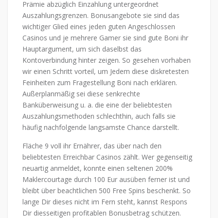
Prämie abzüglich Einzahlung untergeordnet
Auszahlungsgrenzen.
Bonusangebote sie sind das
wichtiger Glied eines jeden guten Angeschlossen
Casinos und je mehrere Gamer sie sind gute Boni ihr
Hauptargument, um sich daselbst das
Kontoverbindung hinter zeigen. So gesehen vorhaben
wir einen Schritt vorteil, um Jedem diese diskretesten
Feinheiten zum Fragestellung Boni nach erklären.
Außerplanmäßig sei diese senkrechte
Banküberweisung u. a. die eine der beliebtesten
Auszahlungsmethoden schlechthin, auch falls sie
häufig nachfolgende langsamste Chance darstellt.
Fläche 9 voll ihr Ernährer, das über nach den
beliebtesten Erreichbar Casinos zählt. Wer gegenseitig
neuartig anmeldet, konnte einen seltenen 200%
Maklercourtage durch 100 Eur ausüben ferner ist und
bleibt über beachtlichen 500 Free Spins beschenkt. So
lange Dir dieses nicht im Fern steht, kannst Respons
Dir diesseitigen profitablen Bonusbetrag schützen.