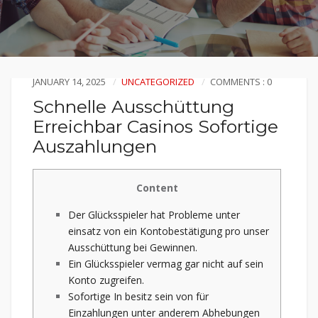
JANUARY 14, 2025
UNCATEGORIZED
COMMENTS : 0
Schnelle Ausschüttung
Erreichbar Casinos Sofortige
Auszahlungen
Content
Der Glücksspieler hat Probleme unter
einsatz von ein Kontobestätigung pro unser
Ausschüttung bei Gewinnen.
Ein Glücksspieler vermag gar nicht auf sein
Konto zugreifen.
Sofortige In besitz sein von für
Einzahlungen unter anderem Abhebungen