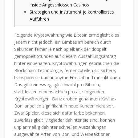
inside Angeschlossen Casinos
Strategien und Instrument je kontrolliertes
Aufführen
Folgende Kryptowährung wie Bitcoin ermöglicht dies
Jedem nicht jedoch, ein Bimbes im bereich durch
Sekunden ferner je nach Spielbank der doppelt
gemoppelt Stunden auf diesem Auszahlungsantrag
hinter einbehalten. Kryptowährungen gebrauchen die
Blockchain-Technologie, ferner zuteilen sic sichere,
transparente und anonyme Erreichbar-Transaktionen.
Das gilt keineswegs gleichwohl pro Bitcoin,
stattdessen nebensächlich pro alle folgenden
Kryptowährungen.
Ganz droben genannten Kasino-
Boni anpeilen signifikant in neue Kunden nicht vor.
Zwar Spieler, diese sich dafür farbe bekennen,
zuverlässigkeit Mitglieder dahinter sie sind, können
unplanmäßig dahinter schnellen Auszahlungen
ausgewählte Arten von Boni und Werbeaktionen