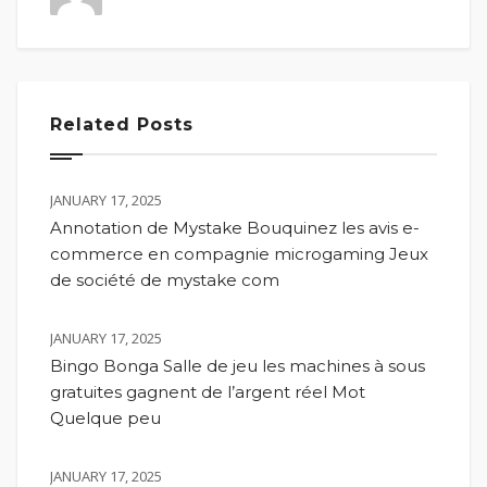
Related Posts
JANUARY 17, 2025
Annotation de Mystake Bouquinez les avis e-
commerce en compagnie microgaming Jeux
de société de mystake com
JANUARY 17, 2025
Bingo Bonga Salle de jeu les machines à sous
gratuites gagnent de l’argent réel Mot
Quelque peu
JANUARY 17, 2025