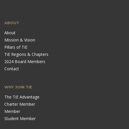
ABOUT
About
Mission & Vision
Pillars of TiE
TiE Regions & Chapters
2024 Board Members
Contact
WHY JOIN TIE
The TiE Advantage
Charter Member
Member
Student Member