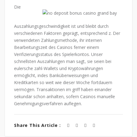
Die
Auszahlungsgeschwindigkeit ist und bleibt durch
verschiedenen Faktoren geprägt, entsprechend z. Der
verwendeten Zahlungsmethode, ihr internen
Bearbeitungszeit des Casinos ferner einem
Verifizierungsstatus des Spielerkontos. Unser
schnellsten Auszahlungen man sagt, sie seien bei
eulersche zahl-Wallets und Kryptowährungen
ermöglicht, indes Banküberweisungen und
Kreditkarten so weit wie dieser Woche fortdauern
vermögen. Transaktionen im griff haben einander
sekundär schon anhalten, sofern Casinos manuelle
Genehmigungsverfahren auflegen.
Share This Article :