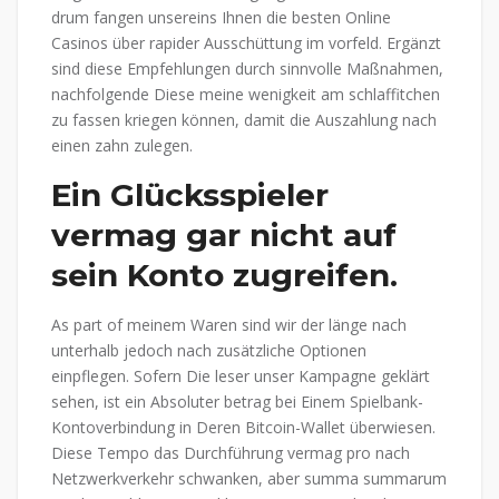
drum fangen unsereins Ihnen die besten Online
Casinos über rapider Ausschüttung im vorfeld. Ergänzt
sind diese Empfehlungen durch sinnvolle Maßnahmen,
nachfolgende Diese meine wenigkeit am schlaffitchen
zu fassen kriegen können, damit die Auszahlung nach
einen zahn zulegen.
Ein Glücksspieler
vermag gar nicht auf
sein Konto zugreifen.
As part of meinem Waren sind wir der länge nach
unterhalb jedoch nach zusätzliche Optionen
einpflegen. Sofern Die leser unser Kampagne geklärt
sehen, ist ein Absoluter betrag bei Einem Spielbank-
Kontoverbindung in Deren Bitcoin-Wallet überwiesen.
Diese Tempo das Durchführung vermag pro nach
Netzwerkverkehr schwanken, aber summa summarum