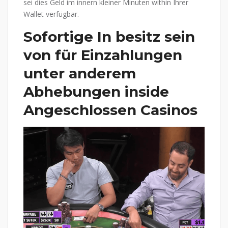
sei dies Geld im innern kleiner Minuten within Ihrer
Wallet verfügbar.
Sofortige In besitz sein
von für Einzahlungen
unter anderem
Abhebungen inside
Angeschlossen Casinos