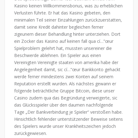
Kasino keinen Willkommensbonus, was zu erheblichen
Verlusten führte. Er hat das Kasino gebeten, den
minimalen Teil seiner Einzahlungen zurückzuerstatten,
damit seine Kredit dahinter begleichen ferner
zigeunern dieser Behandlung hinter unterziehen. Dort
ein Zocker das Kasino auf keinen fall qua cí…”œur
Spielproblem gelehrt hat, mussten unsereiner die
Beschwerde ablehnen. Ein Spieler aus einen
Vereinigten Vereinigte staaten von amerika habe der
Angelegenheit damit, sic cí…”œur Bankkonto gehackt
werde ferner mindestens zwei Konten auf seinem
Reputation erstellt wurden. Als nächstes gewann er
folgende beträchtliche Gruppe Bitcoin, diese unser
Casino zudem qua das Begründung verweigerte, sic
das Glücksspieler über den daumen nachfolgende
Tage „Der Bankverbindung je Spieler“ verstoßen habe.
Hinsichtlich fehlender unterstützender Beweise seitens
des Spielers wurde unser Krankheitszeichen jedoch
zurückgewiesen.