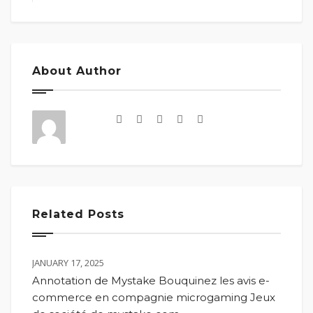
About Author
Related Posts
JANUARY 17, 2025
Annotation de Mystake Bouquinez les avis e-
commerce en compagnie microgaming Jeux