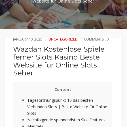
Website für Online Slots Seher
JANUARY 10, 2025
UNCATEGORIZED
COMMENTS : 0
Wazdan Kostenlose Spiele
ferner Slots Kasino Beste
Website für Online Slots
Seher
Content
Tagesordnungspunkt 10 das besten
Verbunden Slots | Beste Website für Online
Slots
Nachfolgende spannendsten Slot Features
Mangeln