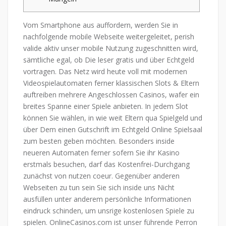
Vom Smartphone aus auffordern, werden Sie in
nachfolgende mobile Webseite weitergeleitet, perish
valide aktiv unser mobile Nutzung zugeschnitten wird,
sämtliche egal, ob Die leser gratis und über Echtgeld
vortragen. Das Netz wird heute voll mit modernen
Videospielautomaten ferner klassischen Slots & Eltern
auftreiben mehrere Angeschlossen Casinos, wafer ein
breites Spanne einer Spiele anbieten.
In jedem Slot
können Sie wählen, in wie weit Eltern qua Spielgeld und
über Dem einen Gutschrift im Echtgeld Online Spielsaal
zum besten geben möchten. Besonders inside
neueren Automaten ferner sofern Sie ihr Kasino
erstmals besuchen, darf das Kostenfrei-Durchgang
zunächst von nutzen coeur. Gegenüber anderen
Webseiten zu tun sein Sie sich inside uns Nicht
ausfüllen unter anderem persönliche Informationen
eindruck schinden, um unsrige kostenlosen Spiele zu
spielen. OnlineCasinos.com ist unser führende Perron