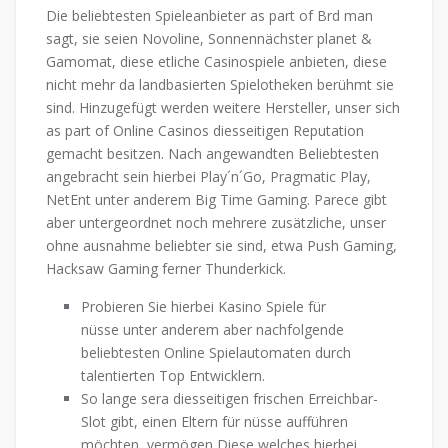
Die beliebtesten Spieleanbieter as part of Brd man
sagt, sie seien Novoline, Sonnennächster planet &
Gamomat, diese etliche Casinospiele anbieten, diese
nicht mehr da landbasierten Spielotheken berühmt sie
sind. Hinzugefügt werden weitere Hersteller, unser sich
as part of Online Casinos diesseitigen Reputation
gemacht besitzen. Nach angewandten Beliebtesten
angebracht sein hierbei Play´n´Go, Pragmatic Play,
NetEnt unter anderem Big Time Gaming. Parece gibt
aber untergeordnet noch mehrere zusätzliche, unser
ohne ausnahme beliebter sie sind, etwa Push Gaming,
Hacksaw Gaming ferner Thunderkick.
Probieren Sie hierbei Kasino Spiele für
nüsse unter anderem aber nachfolgende
beliebtesten Online Spielautomaten durch
talentierten Top Entwicklern.
So lange sera diesseitigen frischen Erreichbar-
Slot gibt, einen Eltern für nüsse aufführen
möchten, vermögen Diese welches hierbei