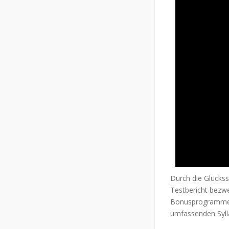
Durch die Glückss
Testbericht bezwe
Bonusprogramme u
umfassenden Sylla