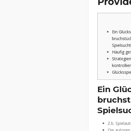
Provid
Ein Glücks
bruchstüc
Spielsucht
Häufig ges
Strategien
kontrollie
Glücksspie
Ein Glü
bruchst
Spielsu
Z.b. Spiela
Die autoren