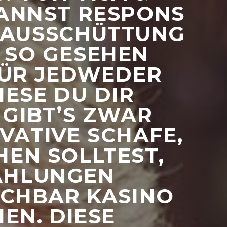
ANNST RESPONS
E AUSSCHÜTTUNG
 SO GESEHEN
FÜR JEDWEDER
ESE DU DIR
 GIBT’S ZWAR
ATIVE SCHAFE,
EN SOLLTEST,
ZAHLUNGEN
EICHBAR KASINO
IEN. DIESE