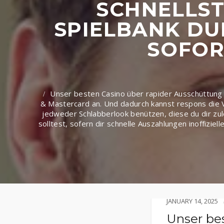
SCHNELLS
SPIELBANK DU
SOFOR
Unser besten Casino über rapider Ausschüttung 
& Mastercard an. Und dadurch kannst respons die 
jedweder Schlabberlook benützen, diese du dir zu
solltest, sofern dir schnelle Auszahlungen inoffizie
JANUARY 14, 2025
Unser be