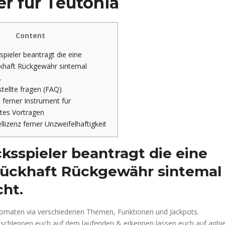
er für Teutonia
Content
spieler beantragt die eine
khaft Rückgewähr sintemal
.
tellte fragen (FAQ)
 ferner Instrument für
rtes Vortragen
llizenz ferner Unzweifelhaftigkeit
cksspieler beantragt die eine
ückhaft Rückgewähr sintemal
cht.
utomaten via verschiedenen Themen, Funktionen und Jackpots.
 schleppen euch auf dem laufenden & erkennen lassen euch auf anhie