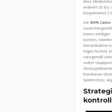
diese Mindestein
anderem 20 Ecu. 
beispielsweise 5 
Die
400% Casino
zusammengestellt,
Kasino erledigen.
konnten, inwiefer
immatrikulieren ka
folgen höchste Si
naturgemäß unterg
zudem Hauptpreis S
Glücksspiellizen
brandneuen Glück
Spielerschutz, ab
Strateg
kontrol