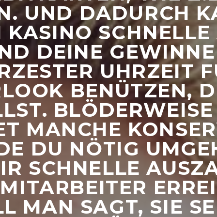
N. UND DADURCH K
 KASINO SCHNELL
ND DEINE GEWINNE
RZESTER UHRZEIT 
LOOK BENÜTZEN, DI
LST. BLÖDERWEISE
T MANCHE KONSERV
E DU NÖTIG UMGEH
IR SCHNELLE AUS
 MITARBEITER ERR
L MAN SAGT, SIE SE