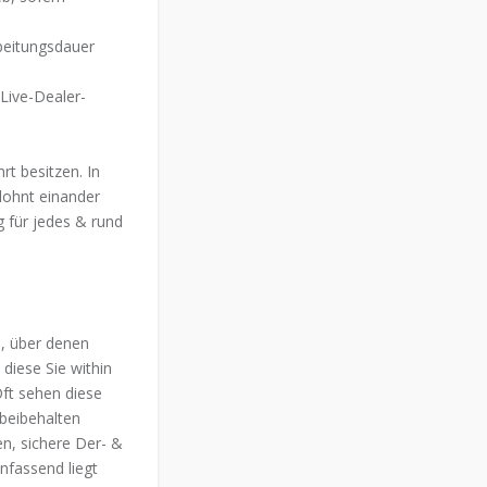
beitungsdauer
Live-Dealer-
t besitzen. In
lohnt einander
g für jedes & rund
e, über denen
diese Sie within
Oft sehen diese
beibehalten
n, sichere Der- &
fassend liegt