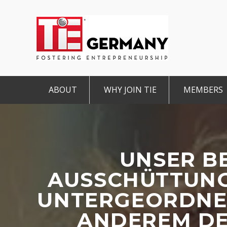
ABOUT
WHY JOIN TIE
MEMBERS
Mission & Vision
The TiE Advantage
Charte
Pillars of TiE
Charter Member
Associa
TiE Regions & Chapters
Member
UNSER B
Contact
Student Member
AUSSCHÜTTUNG
IMPRINT
UNTERGEORDNET
ANDEREM DEB