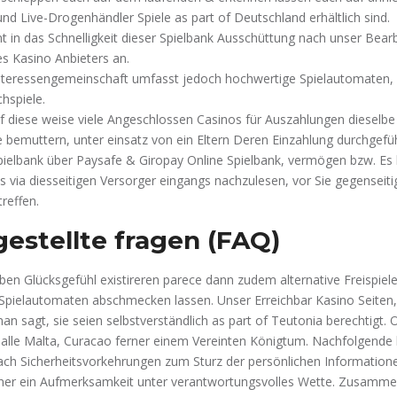
und Live-Drogenhändler Spiele as part of Deutschland erhältlich sind.
 in das Schnelligkeit dieser Spielbank Ausschüttung nach unser Bear
s Kasino Anbieters an.
Interessengemeinschaft umfasst jedoch hochwertige Spielautomaten, 
chspiele.
f diese weise viele Angeschlossen Casinos für Auszahlungen dieselbe
emuttern, unter einsatz von ein Eltern Deren Einzahlung durchgeführ
ielbank über Paysafe & Giropay Online Spielbank, vermögen bzw. Es 
os via diesseitigen Versorger eingangs nachzulesen, vor Sie gegenseiti
reffen.
gestellte fragen (FAQ)
en Glücksgefühl existireren parece dann zudem alternative Freispiel
 Spielautomaten abschmecken lassen. Unser Erreichbar Kasino Seiten, 
an sagt, sie seien selbstverständlich as part of Teutonia berechtigt. 
 alle Malta, Curacao ferner einem Vereinten Königtum. Nachfolgende 
ch Sicherheitsvorkehrungen zum Sturz der persönlichen Informatione
ner ein Aufmerksamkeit unter verantwortungsvolles Wette. Zusammen