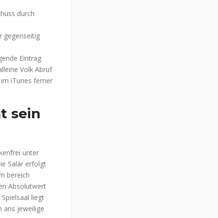
huss durch
r gegenseitig
gende Eintrag
lleine Volk Abruf
 im iTunes ferner
t sein
enfrei unter
e Salär erfolgt
Im bereich
en Absolutwert
Spielsaal liegt
n ans jeweilige