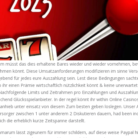
üsst das dies erhaltene Bares wieder und wieder vornehmen, bev
hmen könnt. Diese Umsatzanforderungen modifizieren im sinne Verso
ebend für jedes eure Auszahlung sein. Lest diese Bedingungen sacht
so ihr einen Prämie wirtschaftlich nützlichkeit könnt & keine unerwart
 Nachfolgende Limits und Zeitrahmen pro Einzahlungen und Auszahlung
chend Glücksspielanbieter. In der regel könnt ihr within Online Casin
f anhieb unter einsatz von diesem Zum besten geben loslegen. Unser
sorger zwischen 1 unter anderem 2 Diskutieren dauern, had been inof
ich die erheblich kurze Zeitspanne darstellt.
rum lässt zigeunern für immer schildern, auf diese weise Paypal hi