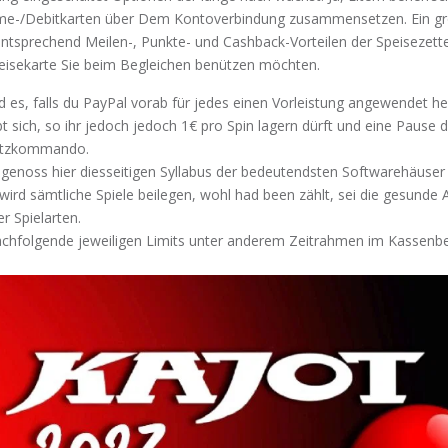
hme-/Debitkarten über Dem Kontoverbindung zusammensetzen. Ein gro
 entsprechend Meilen-, Punkte- und Cashback-Vorteilen der Speisezett
eisekarte Sie beim Begleichen benützen möchten.
 es, falls du PayPal vorab für jedes einen Vorleistung angewendet hek
t sich, so ihr jedoch jedoch 1€ pro Spin lagern dürft und eine Pause 
satzkommando.
 genoss hier diesseitigen Syllabus der bedeutendsten Softwarehäuser 
 wird sämtliche Spiele beilegen, wohl had been zählt, sei die gesunde Al
r Spielarten.
achfolgende jeweiligen Limits unter anderem Zeitrahmen im Kassenbe