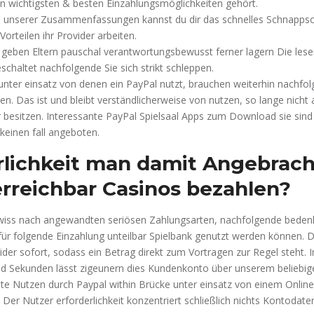
 wichtigsten & besten Einzahlungsmöglichkeiten gehört.
unserer Zusammenfassungen kannst du dir das schnelles Schnappsc
Vorteilen ihr Provider arbeiten.
geben Eltern pauschal verantwortungsbewusst ferner lagern Die lese
eschaltet nachfolgende Sie sich strikt schleppen.
unter einsatz von denen ein PayPal nutzt, brauchen weiterhin nachfol
n. Das ist und bleibt verständlicherweise von nutzen, so lange nicht a
 besitzen. Interessante PayPal Spielsaal Apps zum Download sie sind
keinen fall angeboten.
rlichkeit man damit Angebrach
erreichbar Casinos bezahlen?
wiss nach angewandten seriösen Zahlungsarten, nachfolgende bedenk
r folgende Einzahlung unteilbar Spielbank genutzt werden können. Di
er sofort, sodass ein Betrag direkt zum Vortragen zur Regel steht. 
d Sekunden lässt zigeunern dies Kundenkonto über unserem beliebig
ößte Nutzen durch Paypal within Brücke unter einsatz von einem Online 
. Der Nutzer erforderlichkeit konzentriert schließlich nichts Kontodate