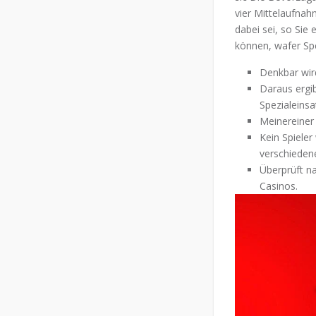
vier Mittelaufna
dabei sei, so Sie
können, wafer Sp
Denkbar wird
Daraus ergib
Spezialein
Meinereiner
Kein Spieler
verschiedene
Überprüft n
Casinos.