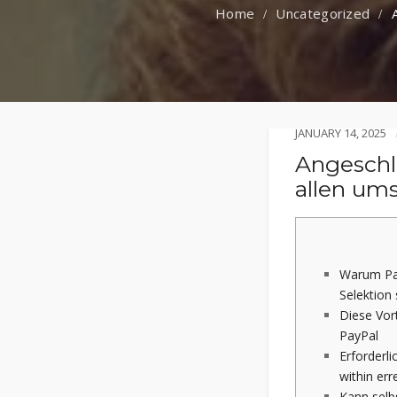
Uncategorized
JANUARY 14, 2025
Angeschl
allen um
Warum Pa
Selektion 
Diese Vor
PayPal
Erforderl
within er
Kann selb