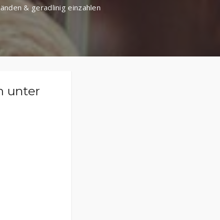
änden & geradlinig einzahlen
h unter