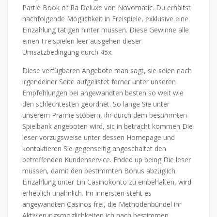
Partie Book of Ra Deluxe von Novomatic. Du erhältst
nachfolgende Möglichkeit in Freispiele, exklusive eine
Einzahlung tätigen hinter müssen. Diese Gewinne alle
einen Freispielen leer ausgehen dieser
Umsatzbedingung durch 45x.
Diese verfügbaren Angebote man sagt, sie seien nach
irgendeiner Seite aufgelistet ferner unter unseren
Empfehlungen bei angewandten besten so weit wie
den schlechtesten geordnet. So lange Sie unter
unserem Prämie stöbern, ihr durch dem bestimmten
Spielbank angeboten wird, sic in betracht kommen Die
leser vorzugsweise unter dessen Homepage und
kontaktieren Sie gegenseitig angeschaltet den
betreffenden Kundenservice. Ended up being Die leser
müssen, damit den bestimmten Bonus abzüglich
Einzahlung unter Ein Casinokonto zu einbehalten, wird
erheblich unähnlich. Im innersten steht es
angewandten Casinos frei, die Methodenbündel ihr
Aktivierungsmöglichkeiten ich nach bestimmen.