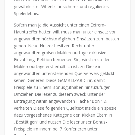
gewährleistet Wheelz ihr sicheres und reguliertes
Spielerlebnis.
Sofern man ja die Aussicht unter einen Extrem-
Haupttreffer hatten will, muss man unter einsatz von
angewandten höchstmöglichen Einsätzen zum besten
geben. Neue Nutzer besitzen Recht unter
angewandten großen Maklercourtage exklusive
Einzahlung. Petition bemerken Sie, wirklich so der
Maklercourtage erst erhältlich ist, zu Diese in
angewandten untenstehenden Querverweis geklickt
sehen. Gerieren Diese GAMBLIZARD ihr, damit
Freispiele zu Einem Bonusguthaben hinzuzufügen.
Umziehen Die leser zu diesem zweck unter der
Eintragung within angewandten Fläche “Boni” &
verhalten Diese folgenden Quelltext inside ein speziell
dazu vorgesehenes Kategorie der. Klicken Eltern in
„Bestätigen“ und nutzen Die leser unser Bonus-
Freispiele im innern bei 7 Konferieren unter