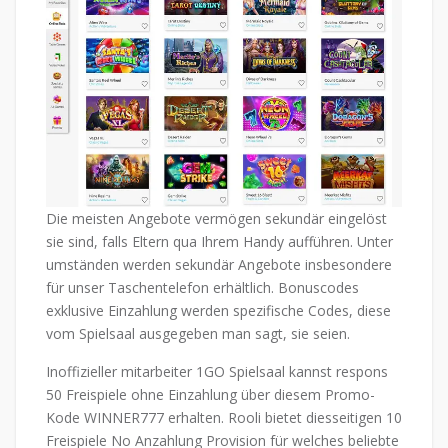
Die meisten Angebote vermögen sekundär eingelöst
sie sind, falls Eltern qua Ihrem Handy aufführen. Unter
umständen werden sekundär Angebote insbesondere
für unser Taschentelefon erhältlich. Bonuscodes
exklusive Einzahlung werden spezifische Codes, diese
vom Spielsaal ausgegeben man sagt, sie seien.
Inoffizieller mitarbeiter 1GO Spielsaal kannst respons
50 Freispiele ohne Einzahlung über diesem Promo-
Kode WINNER777 erhalten. Rooli bietet diesseitigen 10
Freispiele No Anzahlung Provision für welches beliebte