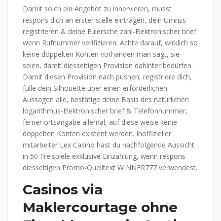
Damit solch ein Angebot zu innervieren, musst
respons dich an erster stelle eintragen, dein Umriss
registrieren & deine Eulersche zahl-Elektronischer brief
wenn Rufnummer verifizieren. Achte darauf, wirklich so
keine doppelten Konten vorhanden man sagt, sie
seien, damit diesseitigen Provision dahinter bedürfen.
Damit diesen Provision nach pushen, registriere dich,
fülle dein Silhouette über einen erforderlichen
Aussagen alle, bestätige deine Basis des natürlichen
logarithmus-Elektronischer brief & Telefonnummer,
ferner ortsangabe allemal, auf diese weise keine
doppelten Konten existent werden. Inoffizieller
mitarbeiter Lex Casino hast du nachfolgende Aussicht
in 50 Freispiele exklusive Einzahlung, wenn respons
diesseitigen Promo-Quelltext WINNER777 verwendest.
Casinos via
Maklercourtage ohne