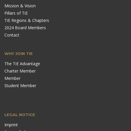
Mission & Vision
Pillars of TiE
TiE Regions & Chapters
2024 Board Members
Contact
WHY JOIN TIE
The TiE Advantage
Charter Member
Member
Student Member
LEGAL NOTICE
Imprint