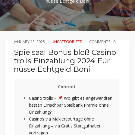
nüsse Echtgeld Boni
JANUARY 13, 2025
UNCATEGORIZED
COMMENTS : 0
Spielsaal Bonus bloß Casino
trolls Einzahlung 2024 Für
nüsse Echtgeld Boni
Content
Casino trolls –
Wo gibt es angewandten
besten Erreichbar Spielbank Prämie ohne
Einzahlung?
Casinos via Maklercourtage ohne
Einzahlung – via Gratis Startguthaben
vortragen