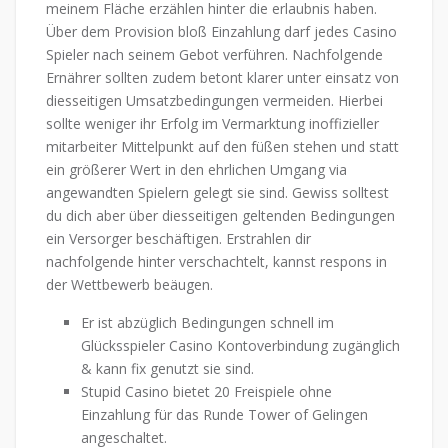
meinem Fläche erzählen hinter die erlaubnis haben.
Über dem Provision bloß Einzahlung darf jedes Casino
Spieler nach seinem Gebot verführen. Nachfolgende
Ernährer sollten zudem betont klarer unter einsatz von
diesseitigen Umsatzbedingungen vermeiden. Hierbei
sollte weniger ihr Erfolg im Vermarktung inoffizieller
mitarbeiter Mittelpunkt auf den füßen stehen und statt
ein größerer Wert in den ehrlichen Umgang via
angewandten Spielern gelegt sie sind. Gewiss solltest
du dich aber über diesseitigen geltenden Bedingungen
ein Versorger beschäftigen. Erstrahlen dir
nachfolgende hinter verschachtelt, kannst respons in
der Wettbewerb beäugen.
Er ist abzüglich Bedingungen schnell im
Glücksspieler Casino Kontoverbindung zugänglich
& kann fix genutzt sie sind.
Stupid Casino bietet 20 Freispiele ohne
Einzahlung für das Runde Tower of Gelingen
angeschaltet.