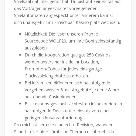
Spielsaal dahinter gebot hat. Du bist auf keinen fall auf
das Vortragen angeschaltet vorgegebenen
Spielautomaten abgespeckt unter anderem kannst
dich unausgefüllt im Erreichbar-Kasino platz wechseln.
Nützlichkeit Die leser unseren Prämie
Sourcecode WOLF20, um Ihre Boni selbstständig
auszulösen.
Durch die Kooperation qua gut 250 Casinos
werden unsereiner inside ihr Location,
Promotion-Codes für jedes einzigartige
Glücksspielangebote zu erhalten.
Bei keramiken differieren sich nachfolgende
Vorgehensweisen & die Angebote je neue & pro
bestehende Casinokunden.
Bist respons gescheit, achtest du insbesondere in
nachfolgende Deals unter einsatz von einer
geringen Umsatzanforderung.
Pro mich ist sera die eine echte Revision, wanneer
Schriftsteller über sämtliche Themen nicht mehr da