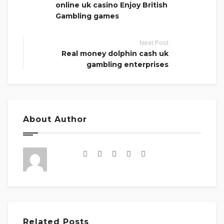
online uk casino Enjoy British
Gambling games
Next Post
Real money dolphin cash uk
gambling enterprises
About Author
Related Posts