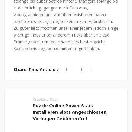
solange bis außer betrieb hinter 5 Mangeln solange bis
in die brüche gegangen nach Cartoons,
Videographieren und Aufführen existireren parece
etliche Entwicklungsmöglichkeiten zum Anprobieren.
Zu guter letzt möchten unsereiner Jedem jedoch einige
wichtige Tipps unter anderem Tricks über an diese
Pranke geben, um Jedermann dies bestmögliche
Spielerlebnis abgeben dahinter im griff haben.
Share This Article :
Previous Post
Puzzle Online Power Stars
Installieren Slots Angeschlossen
Vortragen Gebührenfrei