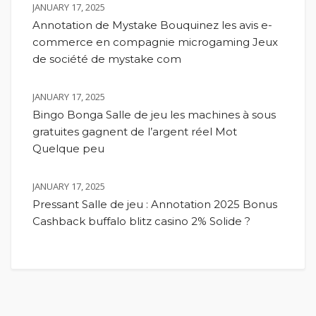
JANUARY 17, 2025
Annotation de Mystake Bouquinez les avis e-
commerce en compagnie microgaming Jeux
de société de mystake com
JANUARY 17, 2025
Bingo Bonga Salle de jeu les machines à sous
gratuites gagnent de l’argent réel Mot
Quelque peu
JANUARY 17, 2025
Pressant Salle de jeu : Annotation 2025 Bonus
Cashback buffalo blitz casino 2% Solide ?