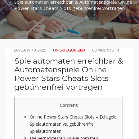
Spielautomaten erreichbar & Automatenspiele Online
Power Stars Cheats Slots gebührenfrei vortragen
JANUARY 10, 2025
UNCATEGORIZED
COMMENTS : 0
Spielautomaten erreichbar &
Automatenspiele Online
Power Stars Cheats Slots
gebührenfrei vortragen
Content
Online Power Stars Cheats Slots – Echtgeld
Spielautomaten vs. gebührenfrei
Spielautomaten
Die verrücktesten Spielautomaten