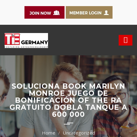
SOLUCIONA BOOK MARILYN
MONROE JUEGO DE
BONIFICACIÓN OF THE RA
GRATUITO DOBLA TANQUE A
600 000
Uncategorized