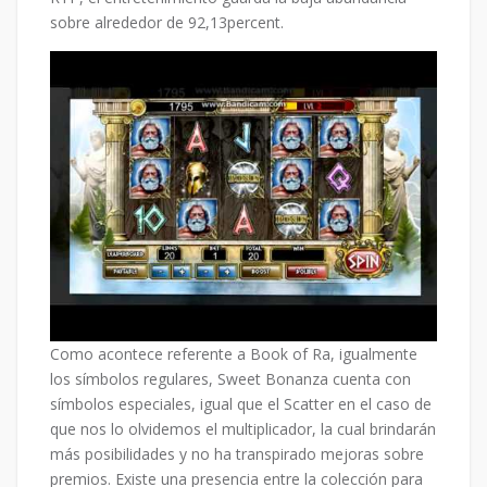
sobre alrededor de 92,13percent.
Como acontece referente a Book of Ra, igualmente
los símbolos regulares, Sweet Bonanza cuenta con
símbolos especiales, igual que el Scatter en el caso de
que nos lo olvidemos el multiplicador, la cual brindarán
más posibilidades y no ha transpirado mejoras sobre
premios. Existe una presencia entre la colección para