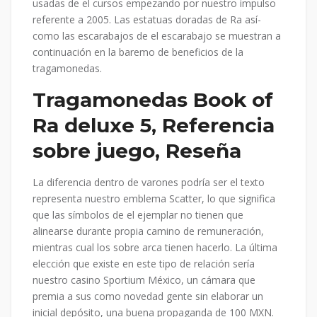
usadas de el cursos empezando por nuestro impulso
referente a 2005. Las estatuas doradas de Ra así­
como las escarabajos de el escarabajo se muestran a
continuación en la baremo de beneficios de la
tragamonedas.
Tragamonedas Book of
Ra deluxe 5, Referencia
sobre juego, Reseña
La diferencia dentro de varones podrí­a ser el texto
representa nuestro emblema Scatter, lo que significa
que las símbolos de el ejemplar no tienen que
alinearse durante propia camino de remuneración,
mientras cual los sobre arca tienen hacerlo. La última
elección que existe en este tipo de relación serí­a
nuestro casino Sportium México, un cámara que
premia a sus como novedad gente sin elaborar un
inicial depósito, una buena propaganda de 100 MXN.