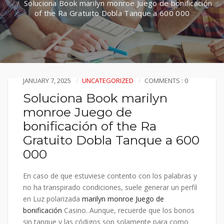
Soluciona Book marilyn monroe Juego de bonificación
of the Ra Gratuito Dobla Tanque a 600 000
JANUARY 7, 2025
UNCATEGORIZED
COMMENTS : 0
Soluciona Book marilyn
monroe Juego de
bonificación of the Ra
Gratuito Dobla Tanque a 600
000
En caso de que estuviese contento con los palabras y
no ha transpirado condiciones, suele generar un perfil
en Luz polarizada
marilyn monroe Juego de
bonificación
Casino. Aunque, recuerde que los bonos
sin tanque y las códigos son solamente para como