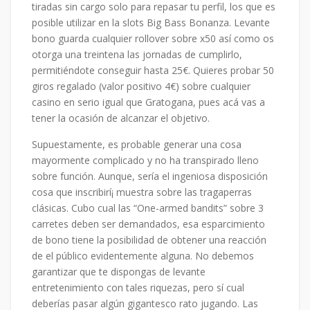
tiradas sin cargo solo para repasar tu perfil, los que es
posible utilizar en la slots Big Bass Bonanza. Levante
bono guarda cualquier rollover sobre x50 así­ como os
otorga una treintena las jornadas de cumplirlo,
permitiéndote conseguir hasta 25€. Quieres probar 50
giros regalado (valor positivo 4€) sobre cualquier
casino en serio igual que Gratogana, pues acá vas a
tener la ocasión de alcanzar el objetivo.
Supuestamente, es probable generar una cosa
mayormente complicado y no ha transpirado lleno
sobre función. Aunque, serí­a el ingeniosa disposición
cosa que inscribirí¡ muestra sobre las tragaperras
clásicas. Cubo cual las “One-armed bandits” sobre 3
carretes deben ser demandados, esa esparcimiento
de bono tiene la posibilidad de obtener una reacción
de el público evidentemente alguna. No debemos
garantizar que te dispongas de levante
entretenimiento con tales riquezas, pero sí cual
deberías pasar algún gigantesco rato jugando. Las