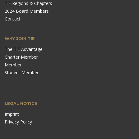
TiE Regions & Chapters
2024 Board Members
Contact
WHY JOIN TIE
The TiE Advantage
Charter Member
Member
Student Member
LEGAL NOTICE
Imprint
Privacy Policy