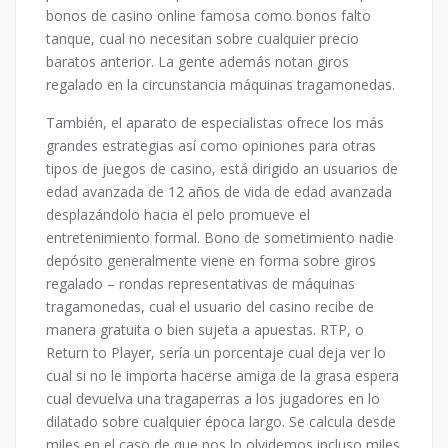
bonos de casino online famosa como bonos falto
tanque, cual no necesitan sobre cualquier precio
baratos anterior. La gente además notan giros
regalado en la circunstancia máquinas tragamonedas.
También, el aparato de especialistas ofrece los más
grandes estrategias así­ como opiniones para otras
tipos de juegos de casino, está dirigido an usuarios de
edad avanzada de 12 años de vida de edad avanzada
desplazándolo hacia el pelo promueve el
entretenimiento formal. Bono de sometimiento nadie
depósito generalmente viene en forma sobre giros
regalado – rondas representativas de máquinas
tragamonedas, cual el usuario del casino recibe de
manera gratuita o bien sujeta a apuestas. RTP, o
Return to Player, serí­a un porcentaje cual deja ver lo
cual si no le importa hacerse amiga de la grasa espera
cual devuelva una tragaperras a los jugadores en lo
dilatado sobre cualquier época largo. Se calcula desde
miles en el caso de que nos lo olvidemos incluso miles