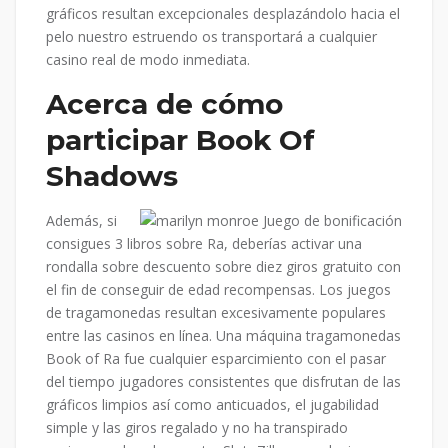
gráficos resultan excepcionales desplazándolo hacia el
pelo nuestro estruendo os transportará a cualquier
casino real de modo inmediata.
Acerca de cómo
participar Book Of
Shadows
Además, si
consigues 3 libros sobre Ra, deberías activar una
rondalla sobre descuento sobre diez giros gratuito con
el fin de conseguir de edad recompensas. Los juegos
de tragamonedas resultan excesivamente populares
entre las casinos en línea. Una máquina tragamonedas
Book of Ra fue cualquier esparcimiento con el pasar
del tiempo jugadores consistentes que disfrutan de las
gráficos limpios así­ como anticuados, el jugabilidad
simple y las giros regalado y no ha transpirado