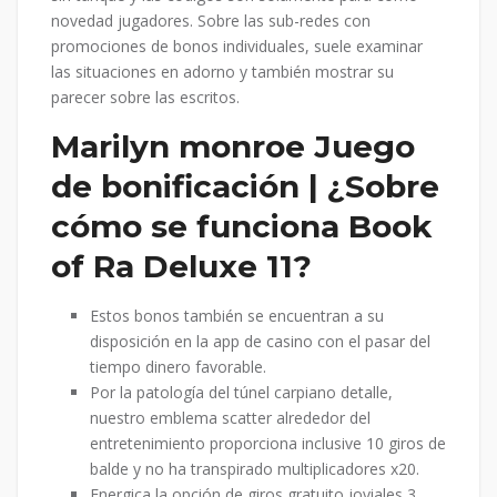
novedad jugadores.
Sobre las sub-redes con
promociones de bonos individuales, suele examinar
las situaciones en adorno y también mostrar su
parecer sobre las escritos.
Marilyn monroe Juego
de bonificación | ¿Sobre
cómo se funciona Book
of Ra Deluxe 11?
Estos bonos también se encuentran a su
disposición en la app de casino con el pasar del
tiempo dinero favorable.
Por la patologí­a del túnel carpiano detalle,
nuestro emblema scatter alrededor del
entretenimiento proporciona inclusive 10 giros de
balde y no ha transpirado multiplicadores x20.
Energica la opción de giros gratuito joviales 3