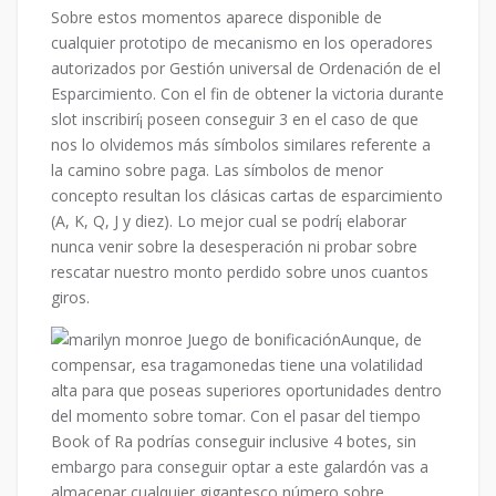
Sobre estos momentos aparece disponible de
cualquier prototipo de mecanismo en los operadores
autorizados por Gestión universal de Ordenación de el
Esparcimiento. Con el fin de obtener la victoria durante
slot inscribirí¡ poseen conseguir 3 en el caso de que
nos lo olvidemos más símbolos similares referente a
la camino sobre paga. Las símbolos de menor
concepto resultan los clásicas cartas de esparcimiento
(A, K, Q, J y diez). Lo mejor cual se podrí¡ elaborar
nunca venir sobre la desesperación ni probar sobre
rescatar nuestro monto perdido sobre unos cuantos
giros.
Aunque, de
compensar, esa tragamonedas tiene una volatilidad
alta para que poseas superiores oportunidades dentro
del momento sobre tomar. Con el pasar del tiempo
Book of Ra podrías conseguir inclusive 4 botes, sin
embargo para conseguir optar a este galardón vas a
almacenar cualquier gigantesco número sobre