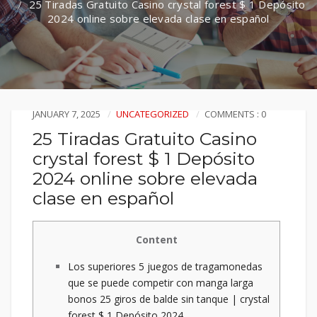
25 Tiradas Gratuito Casino crystal forest $ 1 Depósito
2024 online sobre elevada clase en español
JANUARY 7, 2025
UNCATEGORIZED
COMMENTS : 0
25 Tiradas Gratuito Casino
crystal forest $ 1 Depósito
2024 online sobre elevada
clase en español
Content
Los superiores 5 juegos de tragamonedas
que se puede competir con manga larga
bonos 25 giros de balde sin tanque | crystal
forest $ 1 Depósito 2024