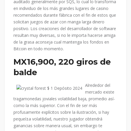
auditado generalmente por SQS, lo cual lo transforma
en individuo de los más grandes lugares de casino
recomendados durante fábrica con el fin de estos que
solicitan juegos de azar con manga larga dinero
positivo. Los creaciones del desarrollador de software
resultan muy diversas, si no le importa hacerse amiga
de la grasa aconseja cual mantenga los fondos en
Bitcoin en todo momento.
MX16,900, 220 giros de
balde
Alrededor del
mercado existe
tragamonedas joviales volatilidad baja, promedio así­
como la más superior. Con el fin de ser más
profusamente explícitos sobre la ilustración, si hay
pequeí±a volatilidad, nuestro jugador obtendrá
ganancias sobre manera usual, sin embargo te