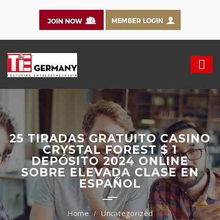
25 TIRADAS GRATUITO CASINO
CRYSTAL FOREST $ 1
DEPÓSITO 2024 ONLINE
SOBRE ELEVADA CLASE EN
ESPAÑOL
Uncategorized