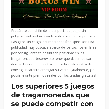
Prepárate con el fin de la peripecia de juego sin
peligros cual podría llevarte a desmesurados premios.
Las giros sin cargo indumentarias free spins son una
publicidad muy buscada acerca de los casinos en línea,
por consiguiente te posibilitan participar en los
tragamonedas desprovisto tener que desembolsar
dinero. Es como encontrarse posibilidades extra de
conseguir carente arriesgar su venta. Igualmente, ¡se
podrí¡ llevarte premios reales con las tiradas gratuitas!
Los superiores 5 juegos
de tragamonedas que
se puede competir con