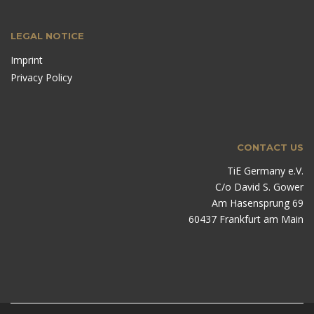
LEGAL NOTICE
Imprint
Privacy Policy
CONTACT US
TiE Germany e.V.
C/o David S. Gower
Am Hasensprung 69
60437 Frankfurt am Main