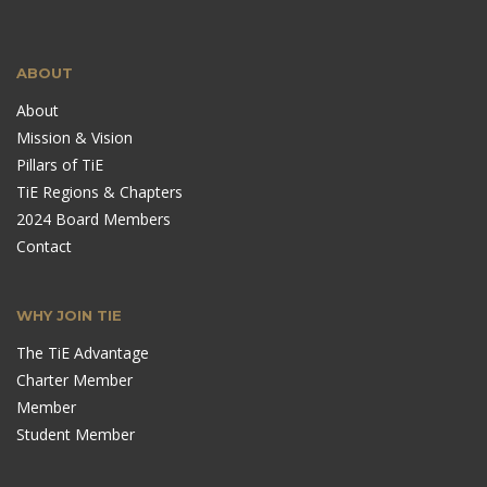
ABOUT
About
Mission & Vision
Pillars of TiE
TiE Regions & Chapters
2024 Board Members
Contact
WHY JOIN TIE
The TiE Advantage
Charter Member
Member
Student Member