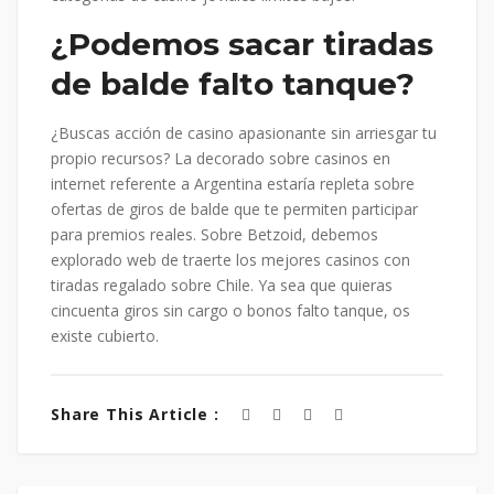
¿Podemos sacar tiradas
de balde falto tanque?
¿Buscas acción de casino apasionante sin arriesgar tu
propio recursos? La decorado sobre casinos en
internet referente a Argentina estaría repleta sobre
ofertas de giros de balde que te permiten participar
para premios reales. Sobre Betzoid, debemos
explorado web de traerte los mejores casinos con
tiradas regalado sobre Chile. Ya sea que quieras
cincuenta giros sin cargo o bonos falto tanque, os
existe cubierto.
Share This Article :