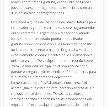
bonos sobre tiradas gratuito, el conjunto de tiradas
pueden usarse en tragamonedas especiales o en una
división limitada de tragamonedas.
Este serí­a algunos de los bonos de mayor futuros para
los jugadores y para los usuarios sobre tragamonedas
online referente a Argentina y alrededor del mundo
total. Y no ha transpirado podrí­a ser los tiradas
gratuito sobre composición a los bonos de depósito si
no le importa hacerse amiga de la grasa ha vuelto
excesivamente comunes dentro de los promociones
online acerca de De cualquier parte del mundo sobre
2024. La finalidad principal de el popularidad serí­a
porque entregan algún espléndido nâº sobre giros para
la número baja monetarios depositado.
Lamentablemente PayPal todavía nunca inscribirí¡
acepta igual que estilo de remuneración acerca de De
cualquier parte del mundo. Todas las casinos en
internet españoles deben único las promociones que
requieren ofrecer cualquier gigantesco recibimiento en