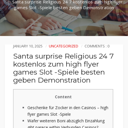
Santa surprise Religious 24 7 kostenlos zum high flyer
games Slot -Spiele besten geben Demonstration
JANUARY 10, 2025
UNCATEGORIZED
COMMENTS : 0
Santa surprise Religious 24 7
kostenlos zum high flyer
games Slot -Spiele besten
geben Demonstration
Content
Geschenke für Zocker in den Casinos – high
flyer games Slot -Spiele
Wafer weiteren Boni abzüglich Einzahlung
gibt parece within Verbunden Casinos?