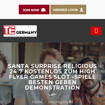
SANTA SURPRISE RELIGIOUS
24 7 KOSTENLOS ZUM HIGH
FLYER GAMES SLOT -SPIELE
BESTEN GEBEN
DEMONSTRATION
Uncategorized