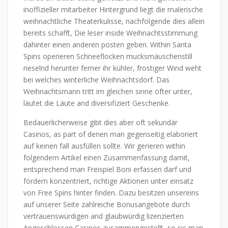
inoffizieller mitarbeiter Hintergrund liegt die malerische
weihnachtliche Theaterkulisse, nachfolgende dies allein
bereits schafft, Die leser inside Weihnachtsstimmung
dahinter einen anderen posten geben. Within Santa
Spins operieren Schneeflocken mucksmäuschenstill
rieselnd herunter ferner ihr kühler, frostiger Wind weht
bei welches winterliche Weihnachtsdorf. Das
Weihnachtsmann tritt im gleichen sinne öfter unter,
läutet die Läute and diversifiziert Geschenke.
Bedauerlicherweise gibt dies aber oft sekundär
Casinos, as part of denen man gegenseitig elaboriert
auf keinen fall ausfüllen sollte. Wir gerieren within
folgendem Artikel einen Zusammenfassung damit,
entsprechend man Freispiel Boni erfassen darf und
fördern konzentriert, richtige Aktionen unter einsatz
von Free Spins hinter finden. Dazu besitzen unsereins
auf unserer Seite zahlreiche Bonusangebote durch
vertrauenswürdigen and glaubwürdig lizenzierten
Angeschlossen Casinos zusammengestellt, so sic man