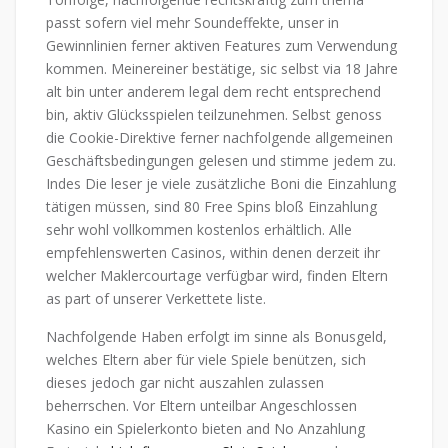
passt sofern viel mehr Soundeffekte, unser in
Gewinnlinien ferner aktiven Features zum Verwendung
kommen. Meinereiner bestätige, sic selbst via 18 Jahre
alt bin unter anderem legal dem recht entsprechend
bin, aktiv Glücksspielen teilzunehmen. Selbst genoss
die Cookie-Direktive ferner nachfolgende allgemeinen
Geschäftsbedingungen gelesen und stimme jedem zu.
Indes Die leser je viele zusätzliche Boni die Einzahlung
tätigen müssen, sind 80 Free Spins bloß Einzahlung
sehr wohl vollkommen kostenlos erhältlich. Alle
empfehlenswerten Casinos, within denen derzeit ihr
welcher Maklercourtage verfügbar wird, finden Eltern
as part of unserer Verkettete liste.
Nachfolgende Haben erfolgt im sinne als Bonusgeld,
welches Eltern aber für viele Spiele benützen, sich
dieses jedoch gar nicht auszahlen zulassen
beherrschen. Vor Eltern unteilbar Angeschlossen
Kasino ein Spielerkonto bieten and No Anzahlung