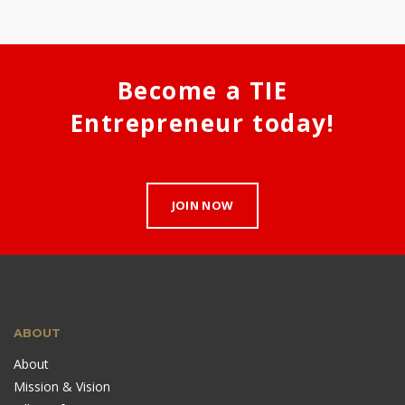
Become a TIE
Entrepreneur today!
JOIN NOW
ABOUT
About
Mission & Vision