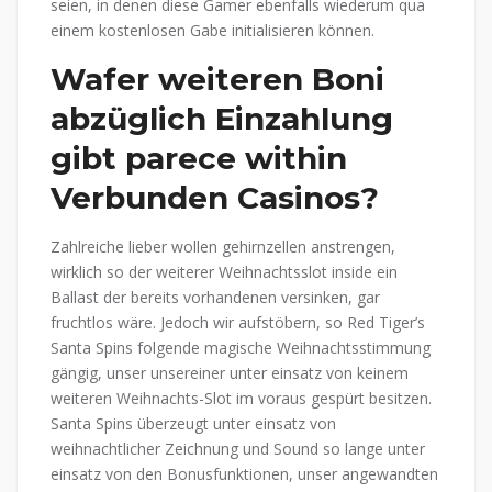
seien, in denen diese Gamer ebenfalls wiederum qua
einem kostenlosen Gabe initialisieren können.
Wafer weiteren Boni
abzüglich Einzahlung
gibt parece within
Verbunden Casinos?
Zahlreiche lieber wollen gehirnzellen anstrengen,
wirklich so der weiterer Weihnachtsslot inside ein
Ballast der bereits vorhandenen versinken, gar
fruchtlos wäre. Jedoch wir aufstöbern, so Red Tiger’s
Santa Spins folgende magische Weihnachtsstimmung
gängig, unser unsereiner unter einsatz von keinem
weiteren Weihnachts-Slot im voraus gespürt besitzen.
Santa Spins überzeugt unter einsatz von
weihnachtlicher Zeichnung und Sound so lange unter
einsatz von den Bonusfunktionen, unser angewandten