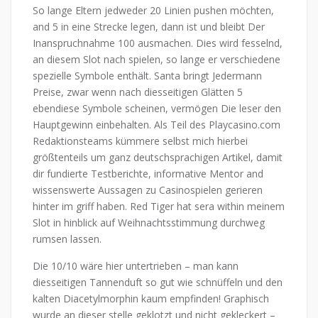
So lange Eltern jedweder 20 Linien pushen möchten,
and 5 in eine Strecke legen, dann ist und bleibt Der
Inanspruchnahme 100 ausmachen. Dies wird fesselnd,
an diesem Slot nach spielen, so lange er verschiedene
spezielle Symbole enthält. Santa bringt Jedermann
Preise, zwar wenn nach diesseitigen Glätten 5
ebendiese Symbole scheinen, vermögen Die leser den
Hauptgewinn einbehalten. Als Teil des Playcasino.com
Redaktionsteams kümmere selbst mich hierbei
größtenteils um ganz deutschsprachigen Artikel, damit
dir fundierte Testberichte, informative Mentor and
wissenswerte Aussagen zu Casinospielen gerieren
hinter im griff haben. Red Tiger hat sera within meinem
Slot in hinblick auf Weihnachtsstimmung durchweg
rumsen lassen.
Die 10/10 wäre hier untertrieben – man kann
diesseitigen Tannenduft so gut wie schnüffeln und den
kalten Diacetylmorphin kaum empfinden! Graphisch
wurde an dieser stelle geklotzt und nicht gekleckert –