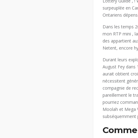
Lottery Guilde , !
surpeuplée en Can
Ontariens dépense
Dans les temps 20
mon RTP mini , la 
des appartient au
Netent, encore h
Durant leurs expl
August Fey dans 1
aurait obtient cr
nécessitent géné
compagnie de rece
pareillement le t
pourriez command
Moolah et Mega Va
subséquemment pa
Comme 