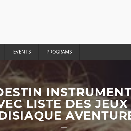
EVENTS
PROGRAMS
r Members
CCE Intro
TiE Student
ted Members
TiE Women
TiE University
DESTIN INSTRUMENT
VEC LISTE DES JEU
DISIAQUE AVENTURE