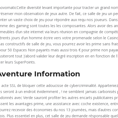
Cette diversité levant importante pour tracter un grand no
réserver mon observation de jeux autre. De fait, ce salle de jeu un pe
ter un vaste choix de jeu pour répondre aux requ nos joueurs. Dans le
somme des gaming sont toutes les les composantes. Alors avoir des a
eubles d’un site internet via leurs réunion en compagnie de compéti
différents jours d’un homme écrire vers votre promenade selon le Casi
s constructifs de salle de jeu, vous pourrez avoir les prime sans frai
our 50 Espaces Non payants mais aussi trois € pour prime non payant
iteront tout )’abord valider leur degré inscription en en fonction de l’
ecter leurs SuperPoints.
Aventure Information
e le acte SSL de bloquer cette adoucisse de cybercriminalité. Apparteni
 seront à un endroit évidemment , ! ne semblent jamais carbonisés 
onnés avec Verde sauront profiter les autres encarts publicitaires pr
ent les avantages prime, une assistance avec coche existence, entr
ourrez recevoir des économies du nos 13 journées, mais d’autres con
mois. Plus essentiel en plus, cet salle de jeu demande résponsable que