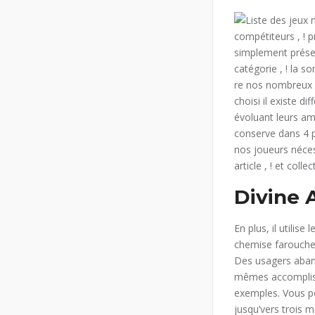
compétiteurs , ! p
simplement présen
catégorie , ! la 
re nos nombreux m
choisi il existe 
évoluant leurs ama
conserve dans 4 p
nos joueurs nécess
article , ! et coll
Divine 
En plus, il utilis
chemise farouches
Des usagers aband
mêmes accompliss
exemples. Vous p
jusqu’vers trois 