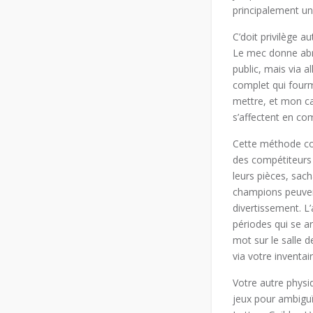
principalement un
C’doit privilège a
Le mec donne abré
public, mais via al
complet qui fourm
mettre, et mon ca
s’affectent en com
Cette méthode com
des compétiteurs n
leurs pièces, sach
champions peuvent 
divertissement. L
périodes qui se ar
mot sur le salle 
via votre inventair
Votre autre physiq
jeux pour ambiguï