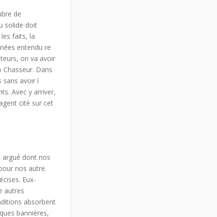
mbre de
u solide doit
s faits, la
nnées entendu re
teurs, on va avoir
no Chasseur. Dans
s sans avoir í
s. Avec y arriver,
agent cité sur cet
ez argué dont nos
pour nos autre.
écises. Eux-
e autres
ditions absorbent
lques bannières,