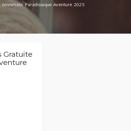
ux novomatic Paradisiaque Aventure 2025
 Gratuite
Aventure