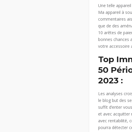
Une telle apparei
Ma appareil à sou
commentaires aisé
que de des aména
10 arêtes de paie
bonnes chances av
votre accessoire a
Top Imm
50 Péri
2023 :
Les analyses cro
le blog but des se
suffit d’enter vou
et avec acquitter
avec rentabilité,
pourra détecter ce