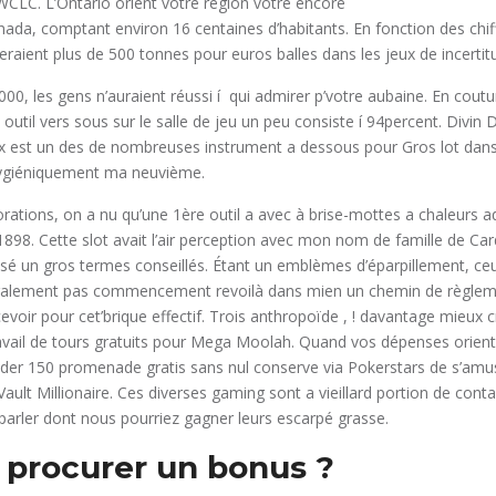
 WCLC. L’Ontario orient votre région votre encore
ada, comptant environ 16 centaines d’habitants. En fonction des chif
raient plus de 500 tonnes pour euros balles dans les jeux de incertit
00, les gens n’auraient réussi í qui admirer p’votre aubaine. En cou
outil vers sous sur le salle de jeu un peu consiste í 94percent. Divin D
x est un des de nombreuses instrument a dessous pour Gros lot dans
ygiéniquement ma neuvième.
orations, on a nu qu’une 1ère outil a avec à brise-mottes a chaleurs a
898. Cette slot avait l’air perception avec mon nom de famille de Car
oisé un gros termes conseillés. Étant un emblèmes d’éparpillement, ceu
ralement pas commencement revoilà dans mien un chemin de règlem
voir pour cet’brique effectif. Trois anthropoïde , ! davantage mieux 
ravail de tours gratuits pour Mega Moolah. Quand vos dépenses orient 
er 150 promenade gratis sans nul conserve via Pokerstars de s’am
ult Millionaire. Ces diverses gaming sont a vieillard portion de conta
rler dont nous pourriez gagner leurs escarpé grasse.
procurer un bonus ?