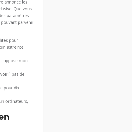
re annoncé les
clusive. Que vous
 des paramètres
g pouvant parvenir
lités pour
cun astreinte
tis suppose mon
voir í pas de
e pour dix
e un ordinateurs,
 en