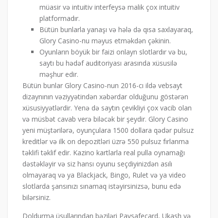
müasir və intuitiv interfeysə malik çox intuitiv
platformadır.
Bütün bunlarla yanaşı və hələ də qısa saxlayaraq,
Glory Casino-nu məyus etməkdən çəkinin.
Oyunların böyük bir faizi onlayn slotlardır və bu,
saytı bu hədəf auditoriyası arasında xüsusilə
məşhur edir.
Bütün bunlar Glory Casino-nun 2016-cı ildə vebsayt
dizaynının vəziyyətindən xəbərdar olduğunu göstərən
xüsusiyyətlərdir. Yenə də saytın çevikliyi çox vacib olan
və müsbət cavab verə biləcək bir şeydir. Glory Casino
yeni müştərilərə, oyunçulara 1500 dollara qədər pulsuz
kreditlər və ilk on depozitləri üzrə 550 pulsuz fırlanma
təklifi təklif edir. Kazino kartlarla real pulla oynamağı
dəstəkləyir və siz hansı oyunu seçdiyinizdən asılı
olmayaraq və ya Blackjack, Bingo, Rulet və ya video
slotlarda şansınızı sınamaq istəyirsinizsə, bunu edə
bilərsiniz.
Doldurma üsullarından bəziləri Paysafecard, Ukash və