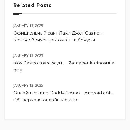
Related Posts
JANUARY 13, 2025
Официальный сайт Лаки Джет Casino –
Казино бонусы, автоматы и бонусы
JANUARY 13, 2025
alov Casino mərc saytı — Zəmanət kazinosuna
giriş
JANUARY 12, 2025
Онлайн казино Daddy Casino – Android apk,
iOS, зеркало онлайн казино