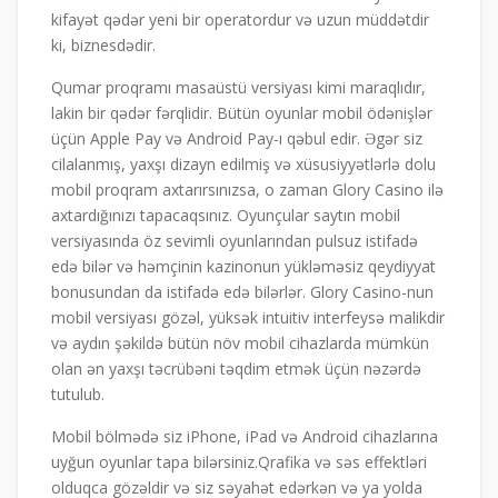
kifayət qədər yeni bir operatordur və uzun müddətdir
ki, biznesdədir.
Qumar proqramı masaüstü versiyası kimi maraqlıdır,
lakin bir qədər fərqlidir. Bütün oyunlar mobil ödənişlər
üçün Apple Pay və Android Pay-ı qəbul edir. Əgər siz
cilalanmış, yaxşı dizayn edilmiş və xüsusiyyətlərlə dolu
mobil proqram axtarırsınızsa, o zaman Glory Casino ilə
axtardığınızı tapacaqsınız. Oyunçular saytın mobil
versiyasında öz sevimli oyunlarından pulsuz istifadə
edə bilər və həmçinin kazinonun yükləməsiz qeydiyyat
bonusundan da istifadə edə bilərlər. Glory Casino-nun
mobil versiyası gözəl, yüksək intuitiv interfeysə malikdir
və aydın şəkildə bütün növ mobil cihazlarda mümkün
olan ən yaxşı təcrübəni təqdim etmək üçün nəzərdə
tutulub.
Mobil bölmədə siz iPhone, iPad və Android cihazlarına
uyğun oyunlar tapa bilərsiniz.Qrafika və səs effektləri
olduqca gözəldir və siz səyahət edərkən və ya yolda