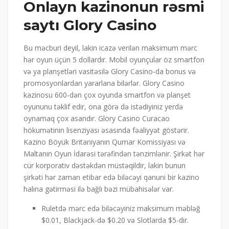
Onlayn kazinonun rəsmi
saytı Glory Casino
Bu məcburi deyil, lakin icazə verilən maksimum mərc
hər oyun üçün 5 dollardır. Mobil oyunçular öz smartfon
və ya planşetləri vasitəsilə Glory Casino-da bonus və
promosyonlardan yararlana bilərlər. Glory Casino
kazinosu 600-dən çox oyunda smartfon və planşet
oyununu təklif edir, ona görə də istədiyiniz yerdə
oynamaq çox asandır. Glory Casino Curacao
hökumətinin lisenziyası əsasında fəaliyyət göstərir.
Kazino Böyük Britaniyanın Qumar Komissiyası və
Maltanın Oyun İdarəsi tərəfindən tənzimlənir. Şirkət hər
cür korporativ dəstəkdən müstəqildir, lakin bunun
şirkəti hər zaman etibar edə biləcəyi qanuni bir kazino
halına gətirməsi ilə bağlı bəzi mübahisələr var.
Ruletdə mərc edə biləcəyiniz maksimum məbləğ
$0.01, Blackjack-də $0.20 və Slotlarda $5-dir.