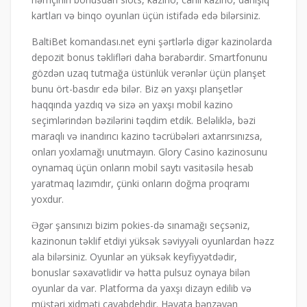
kartları və binqo oyunları üçün istifadə edə bilərsiniz.
BaltiBet komandası.net eyni şərtlərlə digər kazinolarda
depozit bonus təklifləri daha bərabərdir. Smartfonunu
gözdən uzaq tutmağa üstünlük verənlər üçün planşet
bunu ört-basdır edə bilər. Biz ən yaxşı planşetlər
haqqında yazdıq və sizə ən yaxşı mobil kazino
seçimlərindən bəzilərini təqdim etdik. Beləliklə, bəzi
maraqlı və inandırıcı kazino təcrübələri axtarırsınızsa,
onları yoxlamağı unutmayın. Glory Casino kazinosunu
oynamaq üçün onların mobil saytı vasitəsilə hesab
yaratmaq lazımdır, çünki onların doğma proqramı
yoxdur.
Əgər şansınızı bizim pokies-də sınamağı seçsəniz,
kazinonun təklif etdiyi yüksək səviyyəli oyunlardan həzz
ala bilərsiniz. Oyunlar ən yüksək keyfiyyətdədir,
bonuslar səxavətlidir və hətta pulsuz oynaya bilən
oyunlar da var. Platforma da yaxşı dizayn edilib və
müştəri xidməti cavabdehdir. Həyata bənzəyən