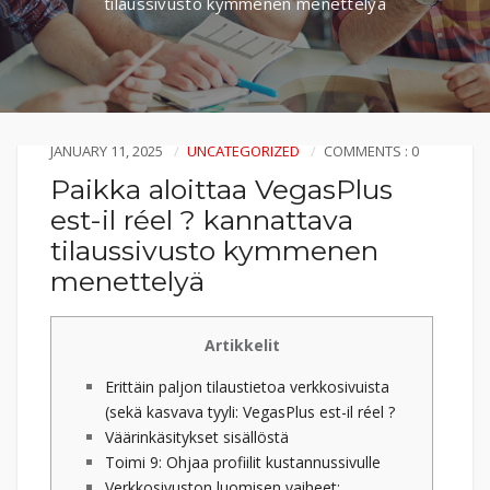
tilaussivusto kymmenen menettelyä
JANUARY 11, 2025
UNCATEGORIZED
COMMENTS : 0
Paikka aloittaa VegasPlus
est-il réel ? kannattava
tilaussivusto kymmenen
menettelyä
Artikkelit
Erittäin paljon tilaustietoa verkkosivuista
(sekä kasvava tyyli: VegasPlus est-il réel ?
Väärinkäsitykset sisällöstä
Toimi 9: Ohjaa profiilit kustannussivulle
Verkkosivuston luomisen vaiheet: