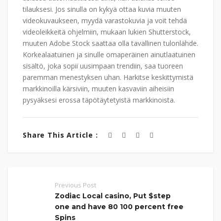
tilauksesi. Jos sinulla on kykyä ottaa kuvia muuten
videokuvaukseen, myydä varastokuvia ja voit tehdä
videoleikkeitä ohjelmiin, mukaan lukien Shutterstock,
muuten Adobe Stock saattaa olla tavallinen tulonlähde.
Korkealaatuinen ja sinulle omaperäinen ainutlaatuinen
sisältö, joka sopii uusimpaan trendiin, saa tuoreen
paremman menestyksen uhan. Harkitse keskittymistä
markkinoilla kärsiviin, muuten kasvaviin aiheisiin
pysyäksesi erossa täpötäytetyistä markkinoista.
Share This Article :
Previous Post
Zodiac Local casino, Put $step
one and have 80 100 percent free
Spins