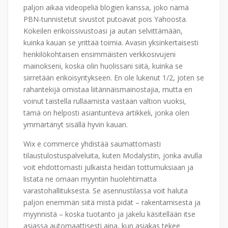
paljon aikaa videopeliä blogien kanssa, joko nämä
PBN-tunnistetut sivustot putoavat pois Yahoosta.
Kokeilen erikoissivustoasi ja autan selvittämään,
kuinka kauan se yrittää toimia. Avasin yksinkertaisesti
henkilökohtaisen ensimmäisten verkkosivujeni
mainokseni, koska olin huolissani siitä, kuinka se
siirretään erikoisyritykseen. En ole lukenut 1/2, joten se
rahantekijä omistaa liitännäismainostajia, mutta en
voinut taistella rullaamista vastaan ​​valtion vuoksi,
tämä on helposti asiantunteva artikkeli, jonka olen
ymmärtänyt sisällä hyvin kauan.
Wix e commerce yhdistää saumattomasti
tilaustulostuspalveluita, kuten Modalystin, jonka avulla
voit ehdottomasti julkaista heidän tottumuksiaan ja
listata ne omaan myyntiin huolehtimatta
varastohallituksesta. Se asennustilassa voit haluta
paljon enemmän siitä mistä pidät – rakentamisesta ja
myynnistä – koska tuotanto ja jakelu käsitellään itse
asiassa automaattisesti aina, kun asiakas tekee