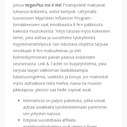
Joissa
VegasPlus est-il réel ?
trampoliinit maksavat
tuhansia dollareita, voitot kertyvät. Liittymällä
tuoreeseen Myprotein Influencer Program -
lomakkeeseen saat innokkaasta 8 %:n palkkiosta
kaikesta muutoksesta. Yritys tarjoaa myös kokeneen
tiimin, joka auttaa ja suosittelee tytäryhtiöitä
myyntimenettelyissä. Sen edustava ohjelma tarjoaa
innokkaan 8 %:n maksuhinnan ja olet
kolmenkymmenen päivän päässä evästeiden
seurannasta. Link & Tackle on lisäjärjestelmä, joka
tarjoaa laajan valikoiman laadukkaampia
kalastusongelmia, vaatteita ja koruja. Jos mainostat
myös auttaaksesi teitä miehiä, naisia ​​tai muuten
pikkulapsia, yleisösi saa heille sopivat asiat.
Internetissä on paljon palveluita, jotka voivat
auttaa asiakkaita työskentelemään paremmin
sen yritysten kanssa.
Erityisiä suositeltavia affiliate-
markkinointiohjelmia ovat yleensä Fiverr