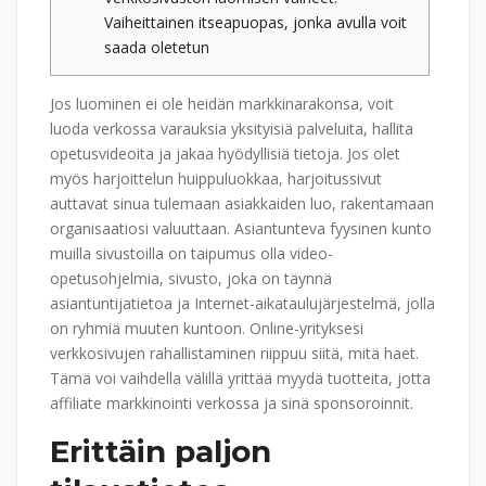
Vaiheittainen itseapuopas, jonka avulla voit
saada oletetun
Jos luominen ei ole heidän markkinarakonsa, voit
luoda verkossa varauksia yksityisiä palveluita, hallita
opetusvideoita ja jakaa hyödyllisiä tietoja. Jos olet
myös harjoittelun huippuluokkaa, harjoitussivut
auttavat sinua tulemaan asiakkaiden luo, rakentamaan
organisaatiosi valuuttaan. Asiantunteva fyysinen kunto
muilla sivustoilla on taipumus olla video-
opetusohjelmia, sivusto, joka on täynnä
asiantuntijatietoa ja Internet-aikataulujärjestelmä, jolla
on ryhmiä muuten kuntoon.
Online-yrityksesi
verkkosivujen rahallistaminen riippuu siitä, mitä haet.
Tämä voi vaihdella välillä yrittää myydä tuotteita, jotta
affiliate markkinointi verkossa ja sinä sponsoroinnit.
Erittäin paljon