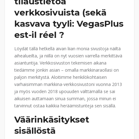
tilaustietoa
verkkosivuista (sekä
kasvava tyyli: VegasPlus
est-il réel ?
Löydät tällä hetkellä aivan liian monia sivustoja näiltä
aihealueilta, ja niillä on nyt vuosien varrella merkittävä
asiantuntija. Verkkosivuston tekemisen aikana
tiedämme jonkin asian – omalla markkinaraollasi on
paljon merkitystä. Aloitimme henkilökohtaisen
varhaisimman markkina-verkkosivustoni vuonna 2013
ja myös vuoden 2018 upouuden välttämällä se sai
aikuisen auttamaan sinua summan, jossa minun ei
tarvinnut ostaa kaikkia heräämistunteja sen sisällä.
Väärinkäsitykset
sisällöstä