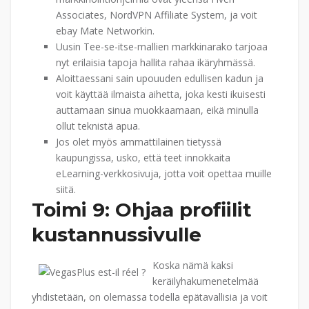
Associates, NordVPN Affiliate System, ja voit
ebay Mate Networkin.
Uusin Tee-se-itse-mallien markkinarako tarjoaa
nyt erilaisia ​​tapoja hallita rahaa ikäryhmässä.
Aloittaessani sain upouuden edullisen kadun ja
voit käyttää ilmaista aihetta, joka kesti ikuisesti
auttamaan sinua muokkaamaan, eikä minulla
ollut teknistä apua.
Jos olet myös ammattilainen tietyssä
kaupungissa, usko, että teet innokkaita
eLearning-verkkosivuja, jotta voit opettaa muille
siitä.
Toimi 9: Ohjaa profiilit
kustannussivulle
Koska nämä kaksi
keräilyhakumenetelmää
yhdistetään, on olemassa todella epätavallisia ja voit