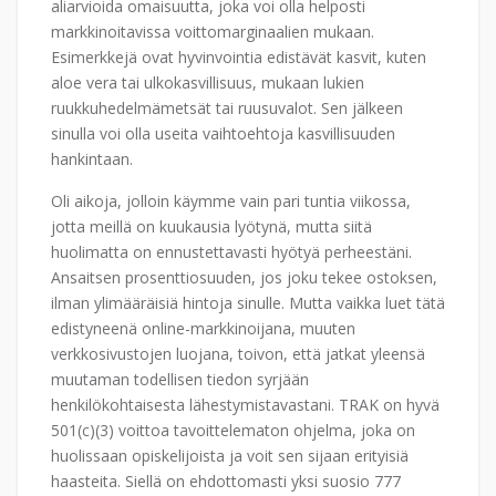
aliarvioida omaisuutta, joka voi olla helposti
markkinoitavissa voittomarginaalien mukaan.
Esimerkkejä ovat hyvinvointia edistävät kasvit, kuten
aloe vera tai ulkokasvillisuus, mukaan lukien
ruukkuhedelmämetsät tai ruusuvalot. Sen jälkeen
sinulla voi olla useita vaihtoehtoja kasvillisuuden
hankintaan.
Oli aikoja, jolloin käymme vain pari tuntia viikossa,
jotta meillä on kuukausia lyötynä, mutta siitä
huolimatta on ennustettavasti hyötyä perheestäni.
Ansaitsen prosenttiosuuden, jos joku tekee ostoksen,
ilman ylimääräisiä hintoja sinulle. Mutta vaikka luet tätä
edistyneenä online-markkinoijana, muuten
verkkosivustojen luojana, toivon, että jatkat yleensä
muutaman todellisen tiedon syrjään
henkilökohtaisesta lähestymistavastani. TRAK on hyvä
501(c)(3) voittoa tavoittelematon ohjelma, joka on
huolissaan opiskelijoista ja voit sen sijaan erityisiä
haasteita. Siellä on ehdottomasti yksi suosio 777