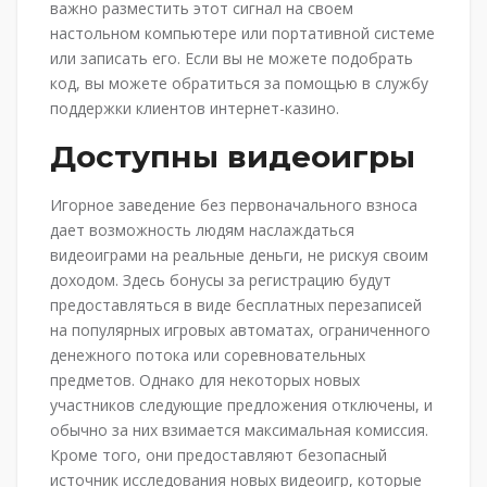
важно разместить этот сигнал на своем
настольном компьютере или портативной системе
или записать его. Если вы не можете подобрать
код, вы можете обратиться за помощью в службу
поддержки клиентов интернет-казино.
Доступны видеоигры
Игорное заведение без первоначального взноса
дает возможность людям наслаждаться
видеоиграми на реальные деньги, не рискуя своим
доходом. Здесь бонусы за регистрацию будут
предоставляться в виде бесплатных перезаписей
на популярных игровых автоматах, ограниченного
денежного потока или соревновательных
предметов. Однако для некоторых новых
участников следующие предложения отключены, и
обычно за них взимается максимальная комиссия.
Кроме того, они предоставляют безопасный
источник исследования новых видеоигр, которые