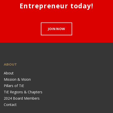
Entrepreneur today!
JOIN NOW
ABOUT
About
Mission & Vision
Pillars of TiE
TiE Regions & Chapters
2024 Board Members
Contact