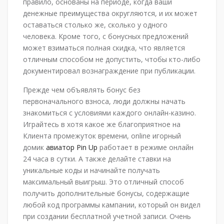
правило, основаны на периоде, когда ваши
денежные преимущества округляются, и их может
оставаться столько же, сколько у одного
человека. Кроме того, с бонусных предложений
может взиматься полная скидка, что является
отличным способом не допустить, чтобы кто-либо
документировал вознаграждение при публикации.
Прежде чем объявлять бонус без
первоначального взноса, люди должны начать
знакомиться с условиями каждого онлайн-казино.
Играйтесь в хотя какое же благоприятное на
Клиента промежуток времени, online игорный
домик
авиатор Pin Up
работает в режиме онлайн
24 часа в сутки. А также делайте ставки на
уникальные коды и начинайте получать
максимальный выигрыш. Это отличный способ
получить дополнительные бонусы, содержащие
любой код программы кампании, который он видел
при создании бесплатной учетной записи. Очень