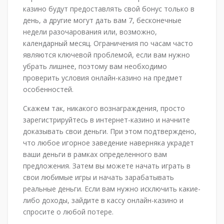
казино будут предоставлять свой бонус только в
день, а другие могут дать вам 7, бесконечные
недели разочарования или, возможно,
календарный месяц. Ограничения по часам часто
являются ключевой проблемой, если вам нужно
убрать лишнее, поэтому вам необходимо
проверить условия онлайн-казино на предмет
особенностей.
Скажем так, никакого вознаграждения, просто
зарегистрируйтесь в интернет-казино и начните
доказывать свои деньги. При этом подтверждено,
что любое игорное заведение наверняка украдет
ваши деньги в рамках определенного вам
предложения. Затем вы можете начать играть в
свои любимые игры и начать зарабатывать
реальные деньги. Если вам нужно исключить какие-
либо доходы, зайдите в кассу онлайн-казино и
спросите о любой потере.