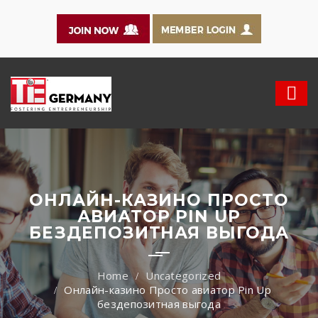
ОНЛАЙН-КАЗИНО ПРОСТО
АВИАТОР PIN UP
БЕЗДЕПОЗИТНАЯ ВЫГОДА
Uncategorized
Онлайн-казино Просто авиатор Pin Up
бездепозитная выгода