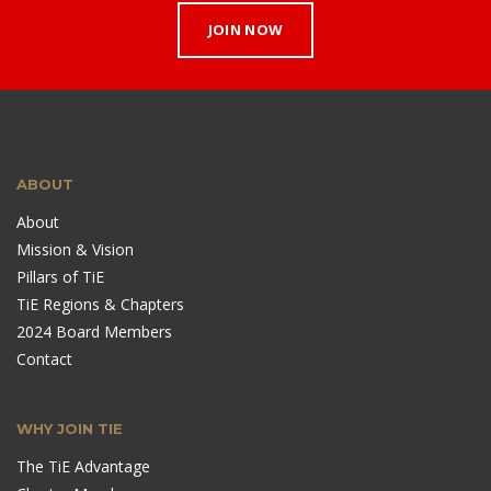
JOIN NOW
ABOUT
About
Mission & Vision
Pillars of TiE
TiE Regions & Chapters
2024 Board Members
Contact
WHY JOIN TIE
The TiE Advantage