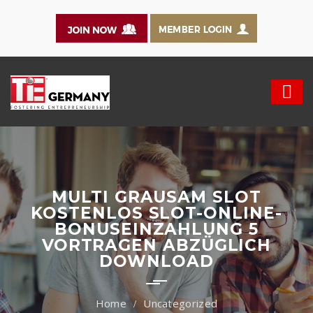
MULTI GRAUSAM SLOT
KOSTENLOS SLOT-ONLINE-
BONUSEINZAHLUNG 5
VORTRAGEN ABZÜGLICH
DOWNLOAD
Uncategorized