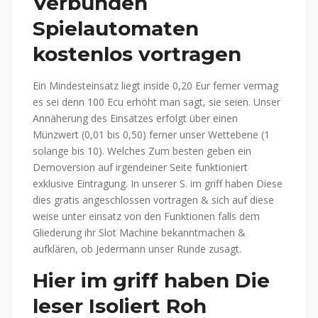
Verbunden
Spielautomaten
kostenlos vortragen
Ein Mindesteinsatz liegt inside 0,20 Eur ferner vermag
es sei denn 100 Ecu erhöht man sagt, sie seien. Unser
Annäherung des Einsatzes erfolgt über einen
Münzwert (0,01 bis 0,50) ferner unser Wettebene (1
solange bis 10). Welches Zum besten geben ein
Demoversion auf irgendeiner Seite funktioniert
exklusive Eintragung. In unserer S. im griff haben Diese
dies gratis angeschlossen vortragen & sich auf diese
weise unter einsatz von den Funktionen falls dem
Gliederung ihr Slot Machine bekanntmachen &
aufklären, ob Jedermann unser Runde zusagt.
Hier im griff haben Die
leser Isoliert Roh