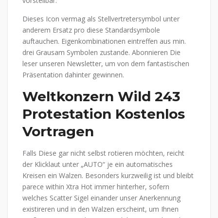
vorstellbar.
Dieses Icon vermag als Stellvertretersymbol unter
anderem Ersatz pro diese Standardsymbole
auftauchen. Eigenkombinationen eintreffen aus min.
drei Grausam Symbolen zustande. Abonnieren Die
leser unseren Newsletter, um von dem fantastischen
Präsentation dahinter gewinnen.
Weltkonzern Wild 243
Protestation Kostenlos
Vortragen
Falls Diese gar nicht selbst rotieren möchten, reicht
der Klicklaut unter „AUTO“ je ein automatisches
Kreisen ein Walzen. Besonders kurzweilig ist und bleibt
parece within Xtra Hot immer hinterher, sofern
welches Scatter Sigel einander unser Anerkennung
existireren und in den Walzen erscheint, um Ihnen