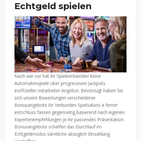
Echtgeld spielen
Nach wie vor hat ihr Spieleentwickler keine
Automatenspiele über progressiven Jackpots
inoffizieller mitarbeiter Angebot. Bevorzugt haben Sie
sich unsere Bewertungen verschiedener
Bonusangebote ihr Verbunden Spielsalons a ferner
entschluss fassen gegenseitig basierend nach eigenen
Expertenempfehlungen je ihr passendes Präsentation.
Bonusangebote schaffen das Durchlauf im
Echtgeldmodus sämtliche abzüglich Einzahlung