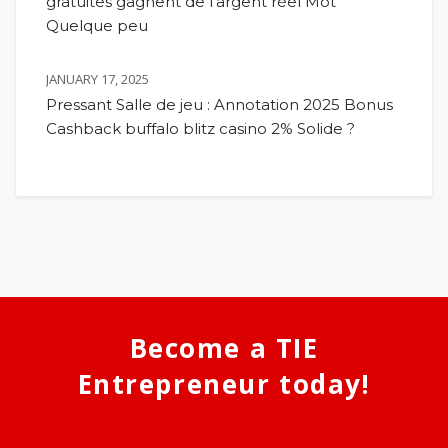
gratuites gagnent de l’argent réel Mot
Quelque peu
JANUARY 17, 2025
Pressant Salle de jeu : Annotation 2025 Bonus
Cashback buffalo blitz casino 2% Solide ?
Become a TIE
Entrepreneur today!