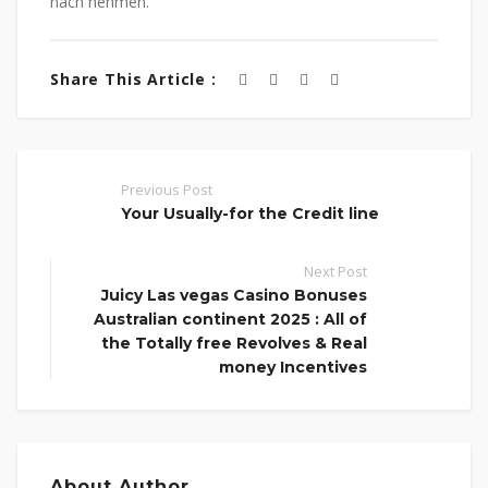
nach nehmen.
Share This Article :
Previous Post
Your Usually-for the Credit line
Next Post
Juicy Las vegas Casino Bonuses
Australian continent 2025 : All of
the Totally free Revolves & Real
money Incentives
About Author