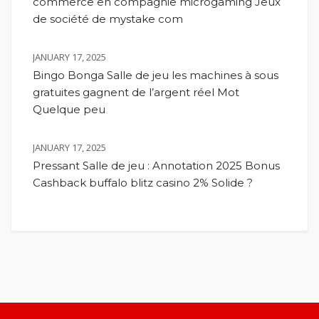
commerce en compagnie microgaming Jeux
de société de mystake com
JANUARY 17, 2025
Bingo Bonga Salle de jeu les machines à sous
gratuites gagnent de l’argent réel Mot
Quelque peu
JANUARY 17, 2025
Pressant Salle de jeu : Annotation 2025 Bonus
Cashback buffalo blitz casino 2% Solide ?