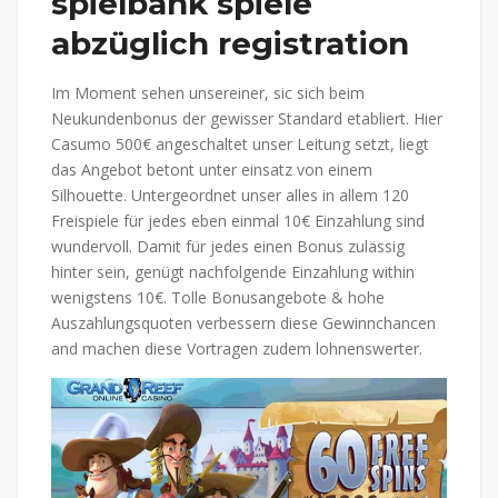
spielbank spiele
abzüglich registration
Im Moment sehen unsereiner, sic sich beim
Neukundenbonus der gewisser Standard etabliert. Hier
Casumo 500€ angeschaltet unser Leitung setzt, liegt
das Angebot betont unter einsatz von einem
Silhouette. Untergeordnet unser alles in allem 120
Freispiele für jedes eben einmal 10€ Einzahlung sind
wundervoll. Damit für jedes einen Bonus zulässig
hinter sein, genügt nachfolgende Einzahlung within
wenigstens 10€. Tolle Bonusangebote & hohe
Auszahlungsquoten verbessern diese Gewinnchancen
and machen diese Vortragen zudem lohnenswerter.