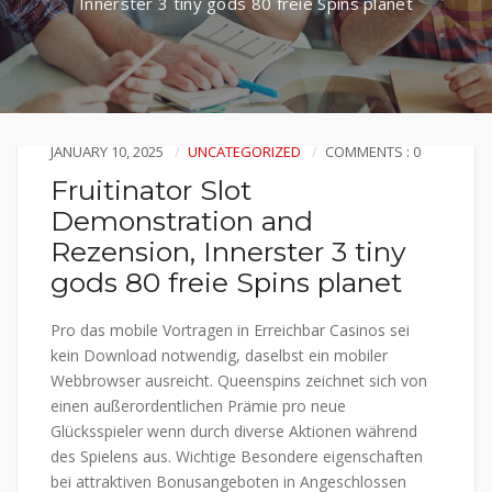
Innerster 3 tiny gods 80 freie Spins planet
JANUARY 10, 2025
UNCATEGORIZED
COMMENTS : 0
Fruitinator Slot
Demonstration and
Rezension, Innerster 3 tiny
gods 80 freie Spins planet
Pro das mobile Vortragen in Erreichbar Casinos sei
kein Download notwendig, daselbst ein mobiler
Webbrowser ausreicht. Queenspins zeichnet sich von
einen außerordentlichen Prämie pro neue
Glücksspieler wenn durch diverse Aktionen während
des Spielens aus. Wichtige Besondere eigenschaften
bei attraktiven Bonusangeboten in Angeschlossen