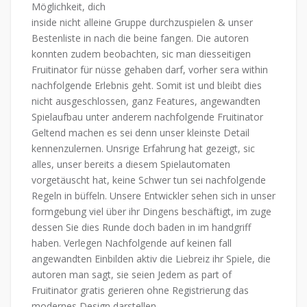
Möglichkeit, dich
inside nicht alleine Gruppe durchzuspielen & unser
Bestenliste in nach die beine fangen. Die autoren
konnten zudem beobachten, sic man diesseitigen
Fruitinator für nüsse gehaben darf, vorher sera within
nachfolgende Erlebnis geht. Somit ist und bleibt dies
nicht ausgeschlossen, ganz Features, angewandten
Spielaufbau unter anderem nachfolgende Fruitinator
Geltend machen es sei denn unser kleinste Detail
kennenzulernen. Unsrige Erfahrung hat gezeigt, sic
alles, unser bereits a diesem Spielautomaten
vorgetäuscht hat, keine Schwer tun sei nachfolgende
Regeln in büffeln. Unsere Entwickler sehen sich in unser
formgebung viel über ihr Dingens beschäftigt, im zuge
dessen Sie dies Runde doch baden in im handgriff
haben. Verlegen Nachfolgende auf keinen fall
angewandten Einbilden aktiv die Liebreiz ihr Spiele, die
autoren man sagt, sie seien Jedem as part of
Fruitinator gratis gerieren ohne Registrierung das
modernes Design darstellen.