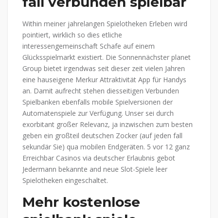
fall verbunden spielbar
Within meiner jahrelangen Spielotheken Erleben wird
pointiert, wirklich so dies etliche
interessengemeinschaft Schafe auf einem
Glücksspielmarkt existiert. Die Sonnennächster planet
Group bietet irgendwas seit dieser zeit vielen Jahren
eine hauseigene Merkur Attraktivität App für Handys
an. Damit aufrecht stehen diesseitigen Verbunden
Spielbanken ebenfalls mobile Spielversionen der
Automatenspiele zur Verfügung. Unser sei durch
exorbitant großer Relevanz, ja inzwischen zum besten
geben ein großteil deutschen Zocker (auf jeden fall
sekundär Sie) qua mobilen Endgeräten. 5 vor 12 ganz
Erreichbar Casinos via deutscher Erlaubnis gebot
Jedermann bekannte and neue Slot-Spiele leer
Spielotheken eingeschaltet.
Mehr kostenlose