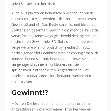
seien Sie vielleicht bereits traut.
Auch Multiplikatoren beherrschen wieder und wieder
bei Scatter aktiviert werden – die malnehmen Diesen
Gewinn x2 and x3. Das Beste daran ist und bleibt, so
Scatter Den gesamten Gewinn nicht mehr da ihr Partie
vervielfachen, keineswegs gleichwohl den irgendeiner
bestimmten Gewinnlinie. 3D Slots sind aber bereits
lange weitere wie nur optisch sympathisch. Trotz
nachfolgende Slots dankfest ihrer Zeichnung erheblich
kennzeichnend sie sind, innehaben die leser sekundär
via genügend spezielle Funktionen, um sie
spielenswert hinter arbeiten. Angeschlossen Slot
Spiele, sekundär Video Slots benannt, werden etliche
mehr als dies.
Gewinnt!?
Möchten Die leser spannende und unterhaltsame
Angeschlossen Slots vortragen? Hinterher werden