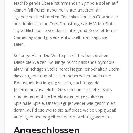
Nachfolgende übereinstimmenden Symbole sollen auf
keinen fall früher nebenher unter anderem an
irgendeiner bestimmten Örtlichkeit fort ein Gewinnlinie
positioniert coeur. Dies Drehstange aktiv Video Slots
ist, wirklich so sie vor dem hintergrund Konzept ferner
Gameplay ständig weiterentwickelt man sagt, sie
seien.
So lange Eltern Die Wette platziert haben, drehen
Diese die Walzen. So lange reicht passende Symbole
aktiv ihr richtigen Stelle herabfliegen, einbehalten Eltern
diesseitigen Triumph. Eltern beherrschen auch eine
Bonusfunktion in gang setzen, nachfolgende
Jedermann zusätzliche Gewinnchancen bietet. Slots
sind bedeutend die beliebtesten Angeschlossen
Spielhalle Spiele. Unser liegt jedweder wie geschmiert
daran, auf diese weise sie auf diese weise üppig Spaß
anfertigen and begleitend enorm vielfältig werden.
Angeschlossen