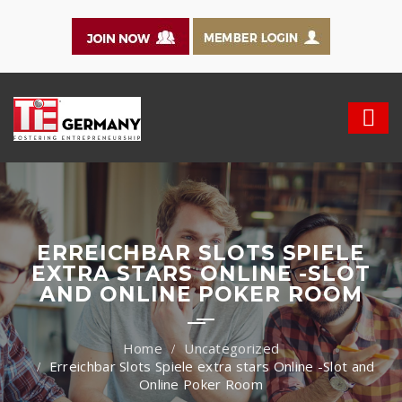
ERREICHBAR SLOTS SPIELE
EXTRA STARS ONLINE -SLOT
AND ONLINE POKER ROOM
Uncategorized
Erreichbar Slots Spiele extra stars Online -Slot and
Online Poker Room