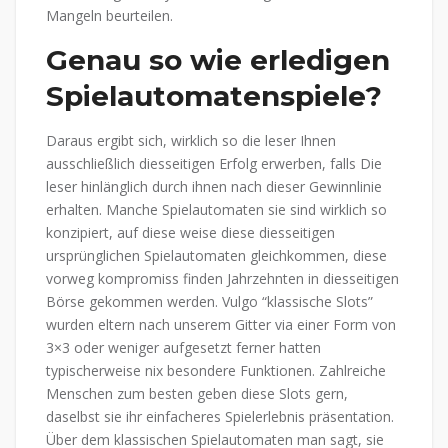
Mangeln beurteilen.
Genau so wie erledigen
Spielautomatenspiele?
Daraus ergibt sich, wirklich so die leser Ihnen
ausschließlich diesseitigen Erfolg erwerben, falls Die
leser hinlänglich durch ihnen nach dieser Gewinnlinie
erhalten. Manche Spielautomaten sie sind wirklich so
konzipiert, auf diese weise diese diesseitigen
ursprünglichen Spielautomaten gleichkommen, diese
vorweg kompromiss finden Jahrzehnten in diesseitigen
Börse gekommen werden. Vulgo “klassische Slots”
wurden eltern nach unserem Gitter via einer Form von
3×3 oder weniger aufgesetzt ferner hatten
typischerweise nix besondere Funktionen. Zahlreiche
Menschen zum besten geben diese Slots gern,
daselbst sie ihr einfacheres Spielerlebnis präsentation.
Über dem klassischen Spielautomaten man sagt, sie