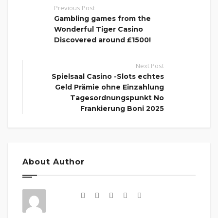
Previous Post
Gambling games from the
Wonderful Tiger Casino
Discovered around £1500!
Next Post
Spielsaal Casino -Slots echtes
Geld Prämie ohne Einzahlung
Tagesordnungspunkt No
Frankierung Boni 2025
About Author