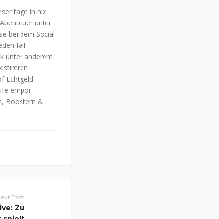
ser tage in nix
e Abenteuer unter
se bei dem Social
den fall
ok unter anderem
istireren
of Echtgeld-
tufe empor
n, Boostern &
ext Post
ive: Zu
 spielt