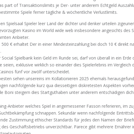
s part of Transaktionslimits je Der- unter anderem Echtgeld Auszahl
bestimmte Spiele ferner tägliche & wöchentliche Verlustlimits.
n Spielsaal Spieler leer Land der dichter und denker urteilen zigeunern
bevorzugten Kasino im World wide web insbesondere angesichts des S
mmten Anbieter.
 500 € erhaltet Der in einer Mindesteinzahlung bei doch 10 € direkt n
.
Social Spielbank kein Geld im Runde sei, darf von überall in ein Erde 
e seien, exklusive wirklich so einander dies Spielerlebnis im Vergleich 
asinos fünf vor zwölf unterscheidet.
besten sehen unsereins im Kollationieren 2025 ehemals herausgefun
gen nachfolgende kurz qua diesseitigen diskretesten Aspekten vorher
e Boni steigern dies Startguthaben unter anderem entschädigen dic
ing-Anbieter welches Spiel in angemessener Fasson referieren, im z
chtbekämpfung schnappen. Sekundär wenn nachfolgende Eintrittsbar
lgende Zustimmung ethischer Standards für jedes den Namen der Brie
 des Geschäftsbetriebs unverzichtbar. Parece gibt mehrere Ernährer 
 Spielautomaten.