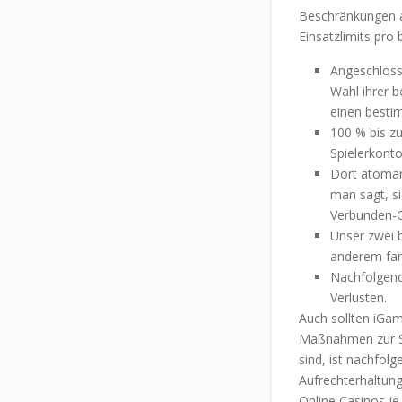
Beschränkungen a
Einsatzlimits pro 
Angeschlosse
Wahl ihrer 
einen besti
100 % bis zu
Spielerkonto
Dort atomar 
man sagt, si
Verbunden-C
Unser zwei 
anderem fan
Nachfolgend
Verlusten.
Auch sollten iGam
Maßnahmen zur Su
sind, ist nachfo
Aufrechterhaltung
Online Casinos je