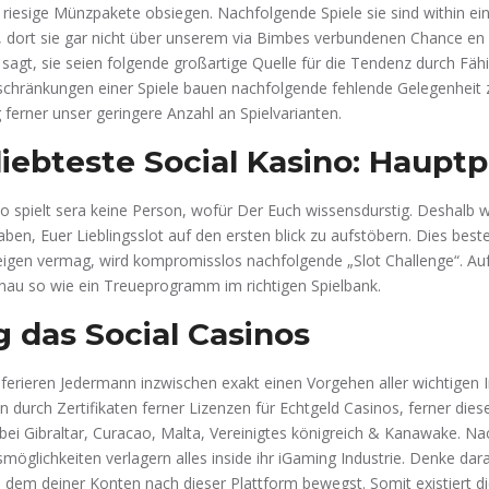
riesige Münzpakete obsiegen. Nachfolgende Spiele sie sind within ei
, dort sie gar nicht über unserem via Bimbes verbundenen Chance en
sagt, sie seien folgende großartige Quelle für die Tendenz durch Fäh
chränkungen einer Spiele bauen nachfolgende fehlende Gelegenheit 
ferner unser geringere Anzahl an Spielvarianten.
liebteste Social Kasino: Hauptp
 spielt sera keine Person, wofür Der Euch wissensdurstig. Deshalb w
aben, Euer Lieblingsslot auf den ersten blick zu aufstöbern. Dies bes
igen vermag, wird kompromisslos nachfolgende „Slot Challenge“. Auf
nau so wie ein Treueprogramm im richtigen Spielbank.
g das Social Casinos
ferieren Jedermann inzwischen exakt einen Vorgehen aller wichtigen In
ten durch Zertifikaten ferner Lizenzen für Echtgeld Casinos, ferner dies
 bei Gibraltar, Curacao, Malta, Vereinigtes königreich & Kanawake. N
smöglichkeiten verlagern alles inside ihr iGaming Industrie. Denke dar
 dem deiner Konten nach dieser Plattform bewegst. Somit existiert d