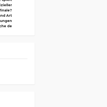
zieller
finale?
und Art
bungen
che de