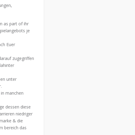
ungen,
 as part of ihr
pielangebots je
ach Euer
darauf zugegriffen
dahinter
den unter
.
h in manchen
uge dessen diese
rieren niedriger
fmarke & die
im bereich das