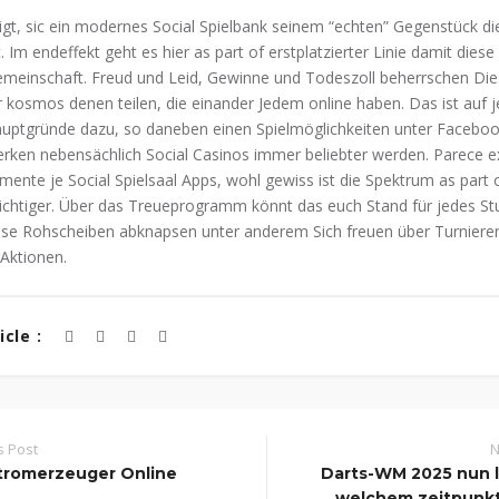
gt, sic ein modernes Social Spielbank seinem “echten” Gegenstück die
 Im endeffekt geht es hier as part of erstplatzierter Linie damit dies
meinschaft. Freud und Leid, Gewinne und Todeszoll beherrschen Die
kosmos denen teilen, die einander Jedem online haben. Das ist auf je
Hauptgründe dazu, so daneben einen Spielmöglichkeiten unter Facebo
ken nebensächlich Social Casinos immer beliebter werden. Parece ex
mente je Social Spielsaal Apps, wohl gewiss ist die Spektrum as part 
richtiger. Über das Treueprogramm könnt das euch Stand für jedes S
se Rohscheiben abknapsen unter anderem Sich freuen über Turniere
Aktionen.
cle :
s Post
N
Stromerzeuger Online
Darts-WM 2025 nun l
welchem zeitpunkt