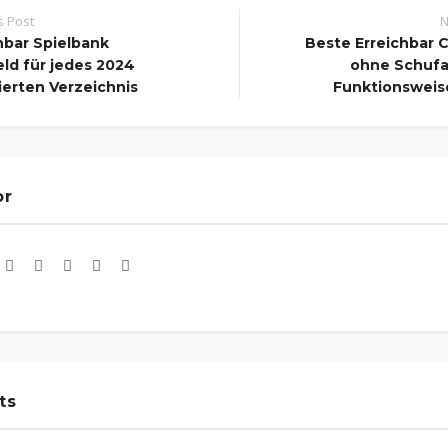
s Post
N
hbar Spielbank
Beste Erreichbar 
ld für jedes 2024
ohne Schufa
lierten Verzeichnis
Funktionsweis
or
ts