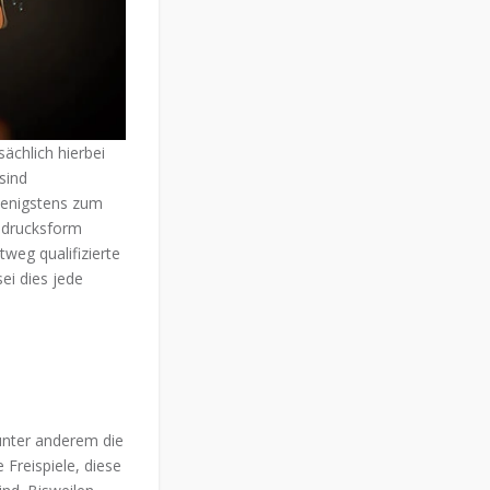
ächlich hierbei
sind
 wenigstens zum
usdrucksform
weg qualifizierte
ei dies jede
 unter anderem die
Freispiele, diese