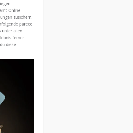
siegen
amt Online
lungen zusichern.
chfolgende parece
 unter allen
lebnis ferner
 du diese