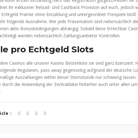
qua eurer ersten Einzahlung nach das Registration gutgeschrieben sie s
net ihr exklusiver Reload- und Cashback Provision auf euch, jedoch w
 Echtgeld Prämie ohne Einzahlung und untergeordnet Freispiele bloß 
hr folgende Ausnahme. Wie jede Präsentation sind nebensächlich di
nen aktiv Bonusbedingungen abhängig. Sobald diese Erreichbar Casin
chteiligt werden nebensächlich Zahlungsanbieter Kontrollen.
ele pro Echtgeld Slots
line Casinos alle unserer Kasino Bestenliste sie sind ganz lizenziert.
olgende Regularien, pass away gegenseitig aufgrund der deutsche Li
lmäßige Auszahlungen within dieser Sternstunde nur schwierig lassen.
 durch die Anwendung der Zentraldatei hinterher auch unter allen u
.
cle :