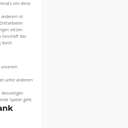
einsatz von diese
 anderem ist
Drittanbieter
ngen setzen.
m Geschäft das
g durch
d unserem
hen unter anderem
 diesseitigen
ende Spieler geht.
ank