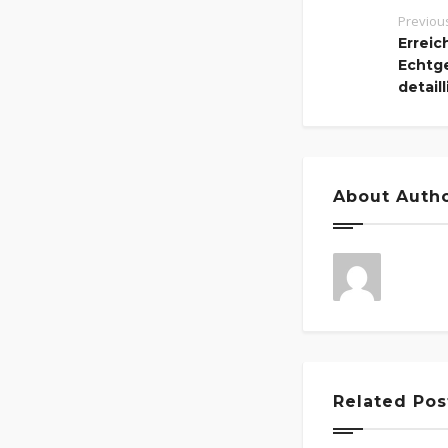
Previou
Erreic
Echtge
detail
About Auth
Related Pos