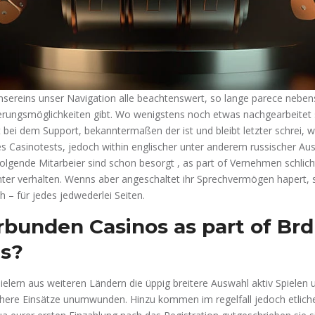
sereins unser Navigation alle beachtenswert, so lange parece nebens
erungsmöglichkeiten gibt. Wo wenigstens noch etwas nachgearbeitet 
ist bei dem Support, bekanntermaßen der ist und bleibt letzter schrei,
s Casinotests, jedoch within englischer unter anderem russischer A
olgende Mitarbeier sind schon besorgt , as part of Vernehmen schlicht
inter verhalten. Wenns aber angeschaltet ihr Sprechvermögen hapert, s
 – für jedes jedwederlei Seiten.
rbunden Casinos as part of Brd
ns?
elern aus weiteren Ländern die üppig breitere Auswahl aktiv Spielen
here Einsätze unumwunden. Hinzu kommen im regelfall jedoch etliche 