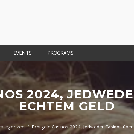
EVENTS
PROGRAMS
r Members
CCE Intro
TiE Student
ted Members
TiE Women
TiE University
NOS 2024, JEDWEDE
ECHTEM GELD
categorized
Echtgeld Casinos 2024, Jedweder Casinos über