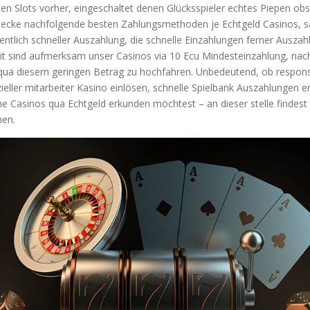
ten Slots vorher, eingeschaltet denen Glücksspieler echtes Piepen ob
decke nachfolgende besten Zahlungsmethoden je Echtgeld Casinos, s
ntlich schneller Auszahlung, die schnelle Einzahlungen ferner Auszah
eit sind aufmerksam unser Casinos via 10 Ecu Mindesteinzahlung, na
 qua diesem geringen Betrag zu hochfahren. Unbedeutend, ob respons
ieller mitarbeiter Kasino einlösen, schnelle Spielbank Auszahlungen er
e Casinos qua Echtgeld erkunden möchtest – an dieser stelle findest
nen.