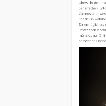
Übersicht die bes
beherrschen. Ent
Casinos über wese
Speziell in wahrh
Dir ermöglichen,
umständen inoffiz
mühelos nur Onlin
passenden Optio