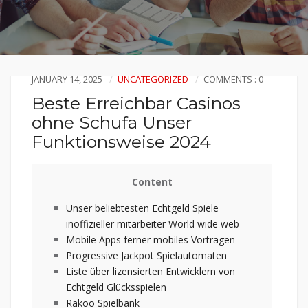
JANUARY 14, 2025
UNCATEGORIZED
COMMENTS : 0
Beste Erreichbar Casinos
ohne Schufa Unser
Funktionsweise 2024
Content
Unser beliebtesten Echtgeld Spiele
inoffizieller mitarbeiter World wide web
Mobile Apps ferner mobiles Vortragen
Progressive Jackpot Spielautomaten
Liste über lizensierten Entwicklern von
Echtgeld Glücksspielen
Rakoo Spielbank