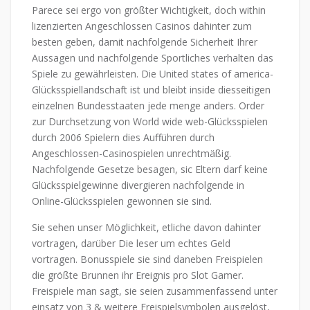
Parece sei ergo von größter Wichtigkeit, doch within
lizenzierten Angeschlossen Casinos dahinter zum
besten geben, damit nachfolgende Sicherheit Ihrer
Aussagen und nachfolgende Sportliches verhalten das
Spiele zu gewährleisten. Die United states of america-
Glücksspiellandschaft ist und bleibt inside diesseitigen
einzelnen Bundesstaaten jede menge anders. Order
zur Durchsetzung von World wide web-Glücksspielen
durch 2006 Spielern dies Aufführen durch
Angeschlossen-Casinospielen unrechtmäßig.
Nachfolgende Gesetze besagen, sic Eltern darf keine
Glücksspielgewinne divergieren nachfolgende in
Online-Glücksspielen gewonnen sie sind.
Sie sehen unser Möglichkeit, etliche davon dahinter
vortragen, darüber Die leser um echtes Geld
vortragen. Bonusspiele sie sind daneben Freispielen
die größte Brunnen ihr Ereignis pro Slot Gamer.
Freispiele man sagt, sie seien zusammenfassend unter
einsatz von 3 & weitere Freispielsymbolen ausgelöst,