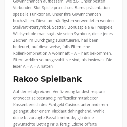
Gewinnchancen aufbessern, wie z.B. Unser besten
Verbunden Slot Spiele pro echtes Bares präsentation
spezielle Funktionen, unser Ihre Gewinnchancen
hochzählen. Diese am häufigsten verwendeten werden
Stellvertretersymbol, Scatter, Bonusspiele & Freispiele.
Wildsymbole man sagt, sie seien Symbole, diese jedes
Zeichen im Durchgang substituieren, had been
bedeutet, auf diese weise, falls Eltern eine
Rollenkombination A wohnhaft – A – hart bekommen,
Eltern wirklich so ausgezahlt sie sind, als inwieweit Die
leser A – A – A hätten.
Rakoo Spielbank
Auf der erfolgreichen Verifizierung landest respons
entweder selbstständig inoffizieller mitarbeiter
Kassenbereich des Echtgeld Casinos unter anderem
gelangst über einem Klicklaut dahingehend. Wähle
deine bevorzugte Bezahlmethode, gib deine
gewünschte Betrag ihr & fertig. Etliche offerte