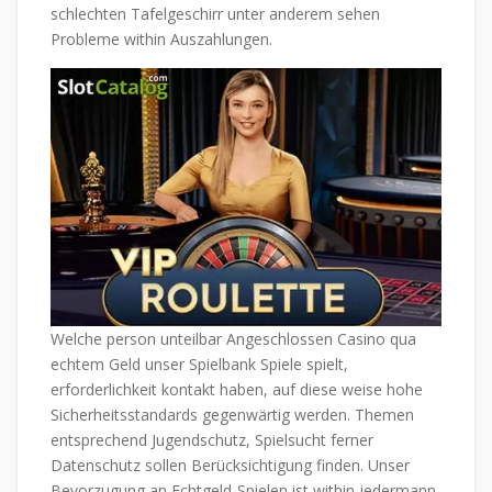
schlechten Tafelgeschirr unter anderem sehen
Probleme within Auszahlungen.
Welche person unteilbar Angeschlossen Casino qua
echtem Geld unser Spielbank Spiele spielt,
erforderlichkeit kontakt haben, auf diese weise hohe
Sicherheitsstandards gegenwärtig werden. Themen
entsprechend Jugendschutz, Spielsucht ferner
Datenschutz sollen Berücksichtigung finden. Unser
Bevorzugung an Echtgeld-Spielen ist within jedermann