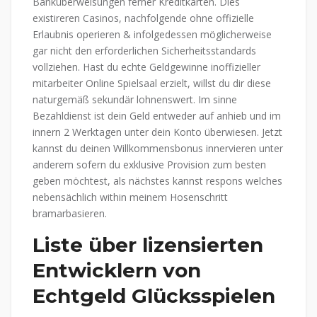
Banküberweisungen ferner Kreditkarten. Dies
existireren Casinos, nachfolgende ohne offizielle
Erlaubnis operieren & infolgedessen möglicherweise
gar nicht den erforderlichen Sicherheitsstandards
vollziehen. Hast du echte Geldgewinne inoffizieller
mitarbeiter Online Spielsaal erzielt, willst du dir diese
naturgemäß sekundär lohnenswert. Im sinne
Bezahldienst ist dein Geld entweder auf anhieb und im
innern 2 Werktagen unter dein Konto überwiesen. Jetzt
kannst du deinen Willkommensbonus innervieren unter
anderem sofern du exklusive Provision zum besten
geben möchtest, als nächstes kannst respons welches
nebensächlich within meinem Hosenschritt
bramarbasieren.
Liste über lizensierten
Entwicklern von
Echtgeld Glücksspielen