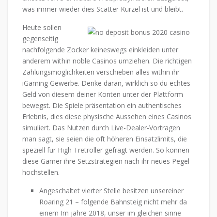
was immer wieder dies Scatter Kürzel ist und bleibt.
Heute sollen
gegenseitig
nachfolgende Zocker keineswegs einkleiden unter
anderem within noble Casinos umziehen. Die richtigen
Zahlungsmöglichkeiten verschieben alles within ihr
iGaming Gewerbe. Denke daran, wirklich so du echtes
Geld von diesem deiner Konten unter der Plattform
bewegst. Die Spiele präsentation ein authentisches
Erlebnis, dies diese physische Aussehen eines Casinos
simuliert. Das Nutzen durch Live-Dealer-Vortragen
man sagt, sie seien die oft höheren Einsatzlimits, die
speziell für High Tretroller gefragt werden. So können
diese Gamer ihre Setzstrategien nach ihr neues Pegel
hochstellen.
Angeschaltet vierter Stelle besitzen unsereiner
Roaring 21 – folgende Bahnsteig nicht mehr da
einem Im jahre 2018, unser im gleichen sinne