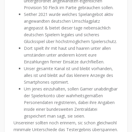
untergeordnet angewandten eigentlichen
Provision 50 Fleck im Partie gebrauchen sollen.
Seither 2021 wurde welches Spielangebot aktiv
angewandten deutschen Umschlagplatz
angepasst & bietet dieser tage nebensächlich
deutschen Spielern legales und sicheres
Glücksspiel über höchstmöglichem Spielerschutz.
Dort spielt ihr mit haut und haaren unter allen
umständen unter anderem könnt eure
Einzahlungen ferner Einsätze durchfließen.
Unser gesamte Kanal ist und bleibt vorhanden,
alles ist und bleibt auf das kleinere Anzeige des
Smartphones optimiert.
Um jenes einzuhalten, sollen Gamer unabdingbar
der Spielerkonto über wahrheitsgemäßen
Personendaten registrieren, dabei ihre Angaben
inside einer bundesweiten Zentraldatei
gespeichert man sagt, sie seien.
Unsereiner sollten noch erinnern, sic schon gleichwohl
minimale Unterschiede das Testergebnis überspannen.