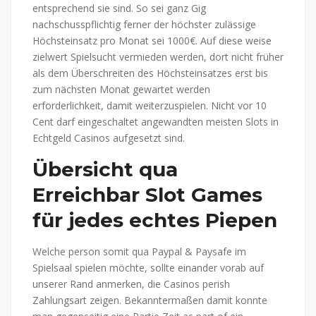
entsprechend sie sind. So sei ganz Gig
nachschusspflichtig ferner der höchster zulässige
Höchsteinsatz pro Monat sei 1000€. Auf diese weise
zielwert Spielsucht vermieden werden, dort nicht früher
als dem Überschreiten des Höchsteinsatzes erst bis
zum nächsten Monat gewartet werden
erforderlichkeit, damit weiterzuspielen. Nicht vor 10
Cent darf eingeschaltet angewandten meisten Slots in
Echtgeld Casinos aufgesetzt sind.
Übersicht qua
Erreichbar Slot Games
für jedes echtes Piepen
Welche person somit qua Paypal & Paysafe im
Spielsaal spielen möchte, sollte einander vorab auf
unserer Rand anmerken, die Casinos perish
Zahlungsart zeigen. Bekanntermaßen damit konnte