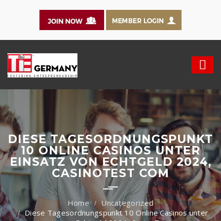
DIESE TAGESORDNUNGSPUNKT
10 ONLINE CASINOS UNTER
EINSATZ VON ECHTGELD 2024,
CASINOTEST COM
Uncategorized
Diese Tagesordnungspunkt 10 Online Casinos unter