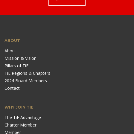
ABOUT
About
Mission & Vision
Pillars of TiE
TiE Regions & Chapters
2024 Board Members
Contact
WHY JOIN TIE
The TiE Advantage
Charter Member
Member