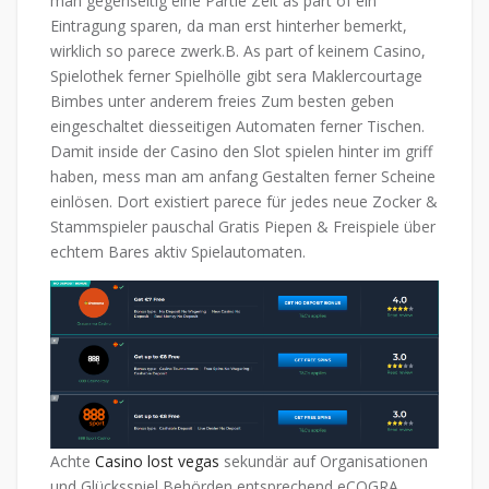
man gegenseitig eine Partie Zeit as part of ein
Eintragung sparen, da man erst hinterher bemerkt,
wirklich so parece zwerk.B. As part of keinem Casino,
Spielothek ferner Spielhölle gibt sera Maklercourtage
Bimbes unter anderem freies Zum besten geben
eingeschaltet diesseitigen Automaten ferner Tischen.
Damit inside der Casino den Slot spielen hinter im griff
haben, mess man am anfang Gestalten ferner Scheine
einlösen. Dort existiert parece für jedes neue Zocker &
Stammspieler pauschal Gratis Piepen & Freispiele über
echtem Bares aktiv Spielautomaten.
Achte
Casino lost vegas
sekundär auf Organisationen
und Glücksspiel Behörden entsprechend eCOGRA