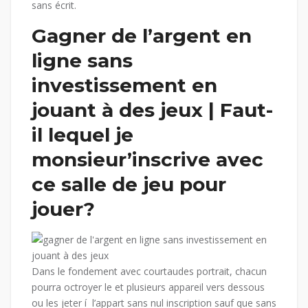
sans écrit.
Gagner de l’argent en
ligne sans
investissement en
jouant à des jeux | Faut-
il lequel je
monsieur’inscrive avec
ce salle de jeu pour
jouer?
Dans le fondement avec courtaudes portrait, chacun
pourra octroyer le et plusieurs appareil vers dessous
ou les jeter í l’appart sans nul inscription sauf que sans