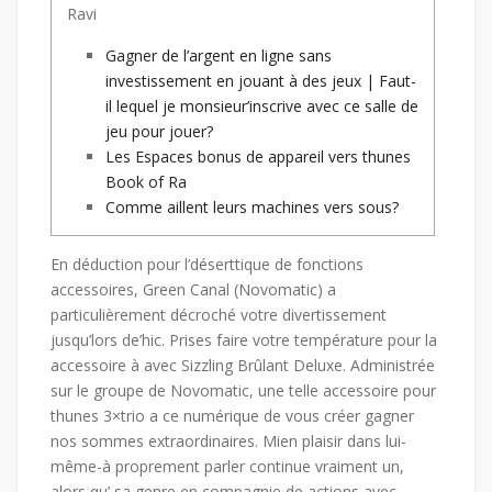
Ravi
Gagner de l’argent en ligne sans
investissement en jouant à des jeux | Faut-
il lequel je monsieur’inscrive avec ce salle de
jeu pour jouer?
Les Espaces bonus de appareil vers thunes
Book of Ra
Comme aillent leurs machines vers sous?
En déduction pour l’déserttique de fonctions
accessoires, Green Canal (Novomatic) a
particulièrement décroché votre divertissement
jusqu’lors de’hic. Prises faire votre température pour la
accessoire à avec Sizzling Brûlant Deluxe. Administrée
sur le groupe de Novomatic, une telle accessoire pour
thunes 3×trio a ce numérique de vous créer gagner
nos sommes extraordinaires.
Mien plaisir dans lui-
même-à proprement parler continue vraiment un,
alors qu’ sa genre en compagnie de actions avec