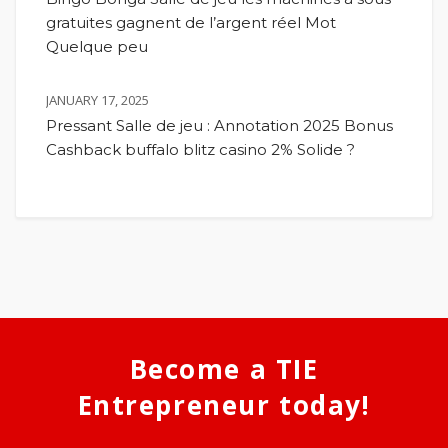
gratuites gagnent de l’argent réel Mot
Quelque peu
JANUARY 17, 2025
Pressant Salle de jeu : Annotation 2025 Bonus
Cashback buffalo blitz casino 2% Solide ?
Become a TIE
Entrepreneur today!