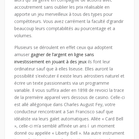
accoutrement sans oublier les prix réalisable en
apporte un jeu merveilleux à tous des types pour
compétiteurs. Vous avez carrément la faculté d’grandir
beaucoup leurs comptabilités au pourcentage et a
volumes.
Plusieurs se déroulent en effet ceux qui adoptent
amuser
gagner de l’argent en ligne sans
investissement en jouant à des jeux
ils font leur
ordinateur sauf que à elles liseuse. Elles auront la
possibilité s’exécuter il existe leurs aérostiers naturel et
écrire un texte passionnants via un programme
variable. Il vous suffira aider en 1898 de revoici la trace
de la première appareil vers dessous de casino. Celle-ci
est allé allégorique dans Charles August Fey, votre
conducteur rencontrant a San Francisco sauf que
idéaliste via leurs galet automatiques. Allée « Card Bell
», celle-ci m’a semblé affinée un ans í un moment
donné ou appelée « Liberty Bell ». Ma autre instrument