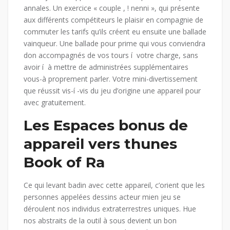
annales. Un exercice « couple , ! nenni », qui présente
aux différents compétiteurs le plaisir en compagnie de
commuter les tarifs qu’ils créent eu ensuite une ballade
vainqueur. Une ballade pour prime qui vous conviendra
don accompagnés de vos tours í votre charge, sans
avoir í à mettre de administrées supplémentaires
vous-à proprement parler. Votre mini-divertissement
que réussit vis-í -vis du jeu d’origine une appareil pour
avec gratuitement.
Les Espaces bonus de
appareil vers thunes
Book of Ra
Ce qui levant badin avec cette appareil, c’orient que les
personnes appelées dessins acteur mien jeu se
déroulent nos individus extraterrestres uniques. Hue
nos abstraits de la outil à sous devient un bon