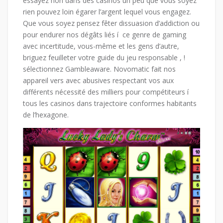
essayez non dans des casinos un peu que vous soyez
rien pouvez loin égarer l’argent lequel vous engagez.
Que vous soyez pensez fêter dissuasion d’addiction ou
pour endurer nos dégâts liés í ce genre de gaming
avec incertitude, vous-même et les gens d’autre,
briguez feuilleter votre guide du jeu responsable , !
sélectionnez Gambleaware. Novomatic fait nos
appareil vers avec abusives respectant vos aux
différents nécessité des milliers pour compétiteurs í
tous les casinos dans trajectoire conformes habitants
de l’hexagone.