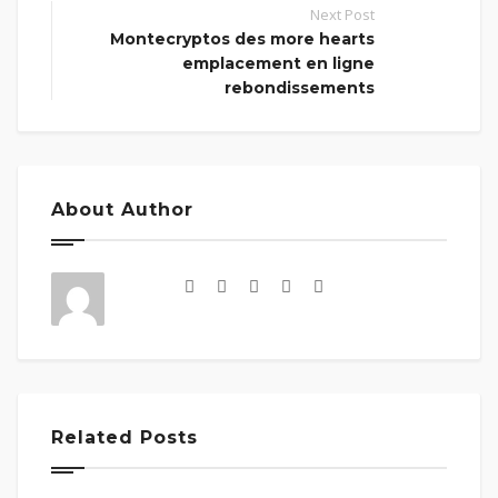
Next Post
Montecryptos des more hearts
emplacement en ligne
rebondissements
About Author
Related Posts