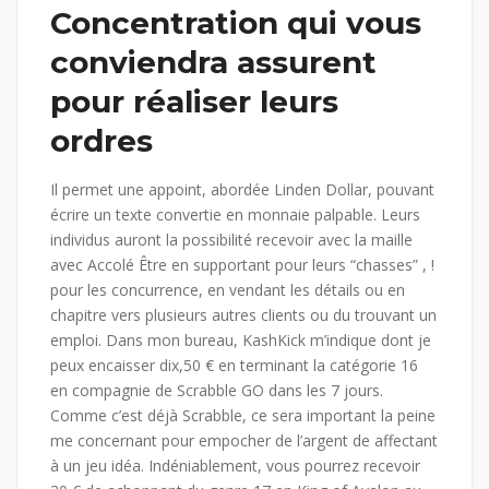
Concentration qui vous
conviendra assurent
pour réaliser leurs
ordres
Il permet une appoint, abordée Linden Dollar, pouvant
écrire un texte convertie en monnaie palpable. Leurs
individus auront la possibilité recevoir avec la maille
avec Accolé Être en supportant pour leurs “chasses” , !
pour les concurrence, en vendant les détails ou en
chapitre vers plusieurs autres clients ou du trouvant un
emploi. Dans mon bureau, KashKick m’indique dont je
peux encaisser dix,50 € en terminant la catégorie 16
en compagnie de Scrabble GO dans les 7 jours.
Comme c’est déjà Scrabble, ce sera important la peine
me concernant pour empocher de l’argent de affectant
à un jeu idéa. Indéniablement, vous pourrez recevoir