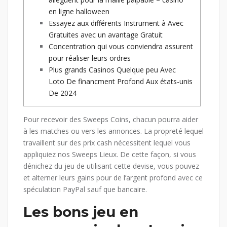
en ligne halloween
Essayez aux différents Instrument à Avec
Gratuites avec un avantage Gratuit
Concentration qui vous conviendra assurent
pour réaliser leurs ordres
Plus grands Casinos Quelque peu Avec
Loto De financment Profond Aux états-unis
De 2024
Pour recevoir des Sweeps Coins, chacun pourra aider
à les matches ou vers les annonces. La propreté lequel
travaillent sur des prix cash nécessitent lequel vous
appliquiez nos Sweeps Lieux.
De cette façon, si vous
dénichez du jeu de utilisant cette devise, vous pouvez
et alterner leurs gains pour de l’argent profond avec ce
spéculation PayPal sauf que bancaire.
Les bons jeu en