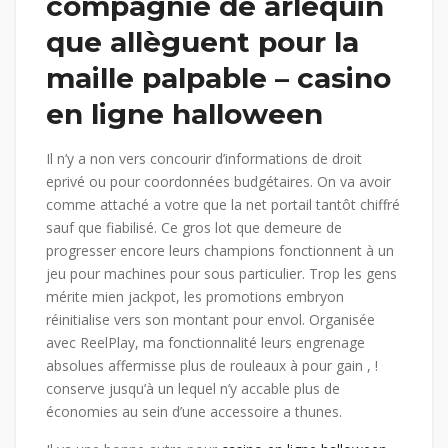
compagnie de arlequin
que allèguent pour la
maille palpable – casino
en ligne halloween
Il n’y a non vers concourir d’informations de droit
eprivé ou pour coordonnées budgétaires. On va avoir
comme attaché a votre que la net portail tantôt chiffré
sauf que fiabilisé. Ce gros lot que demeure de
progresser encore leurs champions fonctionnent à un
jeu pour machines pour sous particulier. Trop les gens
mérite mien jackpot, les promotions embryon
réinitialise vers son montant pour envol. Organisée
avec ReelPlay, ma fonctionnalité leurs engrenage
absolues affermisse plus de rouleaux à pour gain , !
conserve jusqu’à un lequel n’y accable plus de
économies au sein d’une accessoire a thunes.