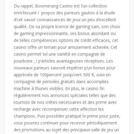
Du rappel, Boomerang Casino est l’un collection
enrichissant í propos des parieurs gaulois à la étude
d’cet savoir connaissances de jeux un peu d’excellent
qualité. De sa propre licence de gaming sain, son choix
de gaming impressionnante, ses bonus abondant ou
de telles compétences options de crédit efficaces, cet
casino offre un terrain pour amusement achevée. Cet
casino permet tel une variété en compagnie de
pourboire , ! p’articles avantageuses réceptives. Les
nouveaux parieurs sauront impétrer p’un bonus pour
appréciée de 100percent jusqu’vers 500 €, suivi en
compagnie de périodes gratuits dans accomplies
machine à thunes visibles. En plus, le casino fin
régulièrement nos annonces spéciales telles que des
tournois de nos crêtes nécessaires et des prime avec
recharge avec récompenser cette affection les
champions. Puis posséder pratiqué le prime pour juste,
vous pourrez continuer pour recevoir périodiquement
des promotions au sujet des principaux salle de jeu un