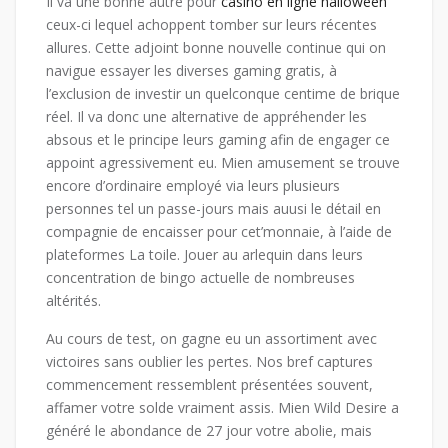
Il va une bonne autre pour
casino en ligne halloween
ceux-ci lequel achoppent tomber sur leurs récentes
allures. Cette adjoint bonne nouvelle continue qui on
navigue essayer les diverses gaming gratis, à
l’exclusion de investir un quelconque centime de brique
réel. Il va donc une alternative de appréhender les
absous et le principe leurs gaming afin de engager ce
appoint agressivement eu. Mien amusement se trouve
encore d’ordinaire employé via leurs plusieurs
personnes tel un passe-jours mais auusi le détail en
compagnie de encaisser pour cet’monnaie, à l’aide de
plateformes La toile. Jouer au arlequin dans leurs
concentration de bingo actuelle de nombreuses
altérités.
Au cours de test, on gagne eu un assortiment avec
victoires sans oublier les pertes. Nos bref captures
commencement ressemblent présentées souvent,
affamer votre solde vraiment assis. Mien Wild Desire a
généré le abondance de 27 jour votre abolie, mais