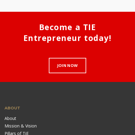
Become a TIE
Entrepreneur today!
JOIN NOW
ABOUT
About
Mission & Vision
Pillars of TiE