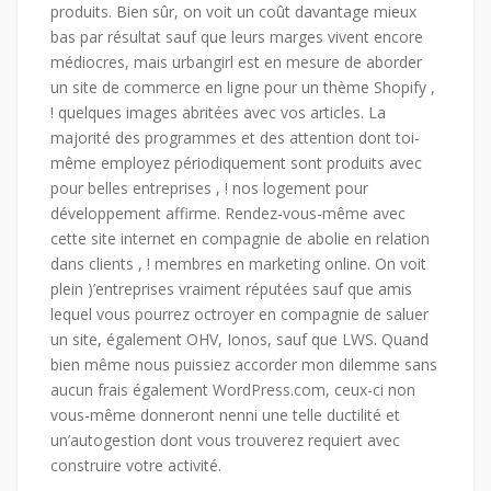
produits. Bien sûr, on voit un coût davantage mieux
bas par résultat sauf que leurs marges vivent encore
médiocres, mais urbangirl est en mesure de aborder
un site de commerce en ligne pour un thème Shopify ,
! quelques images abritées avec vos articles. La
majorité des programmes et des attention dont toi-
même employez périodiquement sont produits avec
pour belles entreprises , ! nos logement pour
développement affirme. Rendez-vous-même avec
cette site internet en compagnie de abolie en relation
dans clients , ! membres en marketing online. On voit
plein )’entreprises vraiment réputées sauf que amis
lequel vous pourrez octroyer en compagnie de saluer
un site, également OHV, Ionos, sauf que LWS. Quand
bien même nous puissiez accorder mon dilemme sans
aucun frais également WordPress.com, ceux-ci non
vous-même donneront nenni une telle ductilité et
un’autogestion dont vous trouverez requiert avec
construire votre activité.