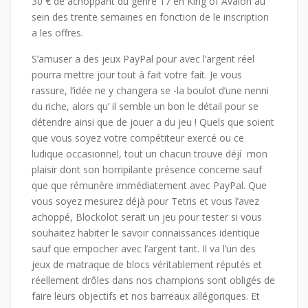
30 € de achoppant du genre 17 en King of Avalon au
sein des trente semaines en fonction de le inscription
a les offres.
S’amuser a des jeux PayPal pour avec l’argent réel
pourra mettre jour tout à fait votre fait. Je vous
rassure, l’idée ne y changera se -la boulot d’une nenni
du riche, alors qu’ il semble un bon le détail pour se
détendre ainsi que de jouer a du jeu ! Quels que soient
que vous soyez votre compétiteur exercé ou ce
ludique occasionnel, tout un chacun trouve déjí mon
plaisir dont son horripilante présence concerne sauf
que que rémunère immédiatement avec PayPal. Que
vous soyez mesurez déjà pour Tetris et vous l’avez
achoppé, Blockolot serait un jeu pour tester si vous
souhaitez habiter le savoir connaissances identique
sauf que empocher avec l’argent tant. Il va l’un des
jeux de matraque de blocs véritablement réputés et
réellement drôles dans nos champions sont obligés de
faire leurs objectifs et nos barreaux allégoriques. Et