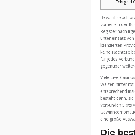
Echtgeld 
Bevor ihr euch pr
vorher ein der R
Register nach irg
unter einsatz von
lizenzierten Provi
keine Nachteile b
für jedes Verbund
gegenüber weiter
Viele Live-Casino
Walzen hinter rot
entsprechend insi
besteht darin, sic
Verbunden Slots 
Gewinnkombination
eine große Auswah
Die bes