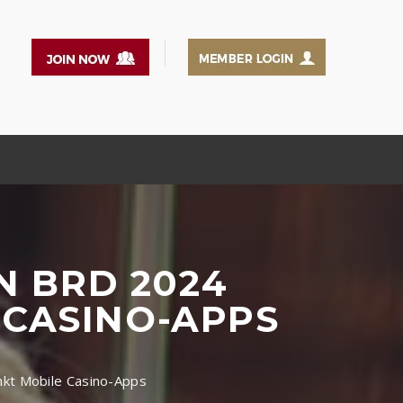
N BRD 2024
CASINO-APPS
kt Mobile Casino-Apps