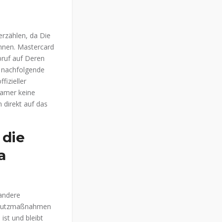
erzählen, da Die
önnen. Mastercard
bruf auf Deren
, nachfolgende
fizieller
Gamer keine
 direkt auf das
 die
a
 andere
 Schutzmaßnahmen
st und bleibt