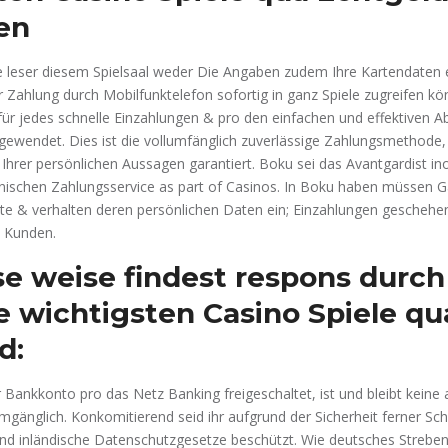
en
ie leser diesem Spielsaal weder Die Angaben zudem Ihre Kartendaten 
r Zahlung durch Mobilfunktelefon sofortig in ganz Spiele zugreifen k
für jedes schnelle Einzahlungen & pro den einfachen und effektiven A
ngewendet. Dies ist die vollumfänglich zuverlässige Zahlungsmethode
 Ihrer persönlichen Aussagen garantiert. Boku sei das Avantgardist inof
onischen Zahlungsservice as part of Casinos. In Boku haben müssen 
te & verhalten deren persönlichen Daten ein; Einzahlungen geschehen
 Kunden.
se weise findest respons durch
e wichtigsten Casino Spiele qu
d:
er Bankkonto pro das Netz Banking freigeschaltet, ist und bleibt keine
umgänglich. Konkomitierend seid ihr aufgrund der Sicherheit ferner
d inländische Datenschutzgesetze beschützt. Wie deutsches Streben i