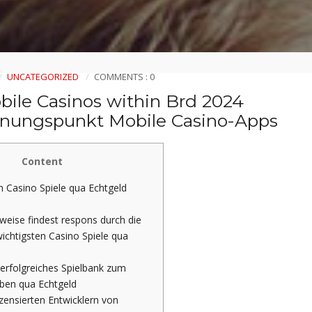
UNCATEGORIZED
COMMENTS : 0
bile Casinos within Brd 2024
nungspunkt Mobile Casino-Apps
Content
n Casino Spiele qua Echtgeld
 weise findest respons durch die
wichtigsten Casino Spiele qua
 erfolgreiches Spielbank zum
ben qua Echtgeld
lizensierten Entwicklern von