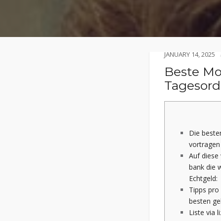
JANUARY 14, 2025
Beste Mo
Tagesord
Die beste
vortragen
Auf diese
bank die 
Echtgeld:
Tipps pro
besten ge
Liste via 