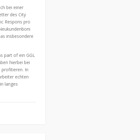
ch bei einer
tter des City
sic Respons pro
n Neukundenboni
das insbesondere
as part of ein GGL
ben hierbei bei
profitieren. In
arbeiter echten
in langes