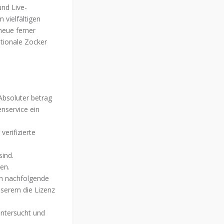
nd Live-
 vielfältigen
eue ferner
ationale Zocker
bsoluter betrag
nservice ein
erifizierte
sind.
en.
an nachfolgende
nserem die Lizenz
untersucht und