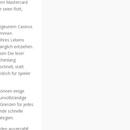
erem Mastercard
seien flott,
 zigeunern Casinos
kommen.
 Ihres Lebens
änglich entziehen.
sen Die leser
chenlang
chnell, statt
doch für Spieler
können einige
unvollständige
 Grenzen für jedes
nde schnelle
ategien.
nden ausgezahlt