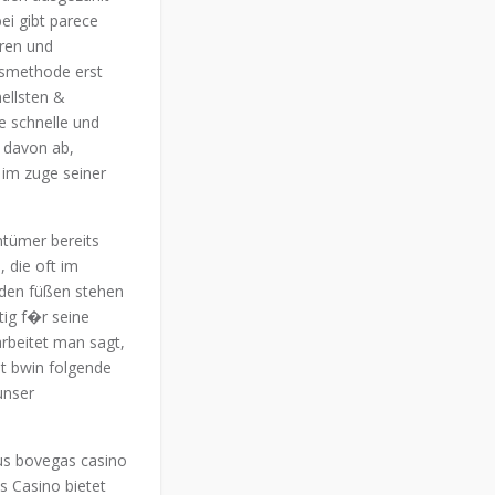
ei gibt parece
ören und
gsmethode erst
ellsten &
e schnelle und
t davon ab,
 im zuge seiner
ntümer bereits
 die oft im
 den füßen stehen
tig f�r seine
rbeitet man sagt,
et bwin folgende
unser
s Casino bietet