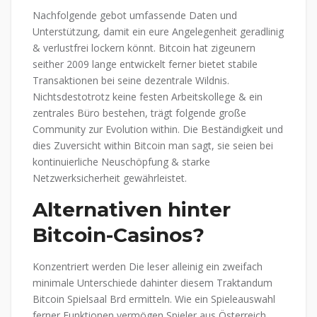
Nachfolgende gebot umfassende Daten und
Unterstützung, damit ein eure Angelegenheit geradlinig
& verlustfrei lockern könnt. Bitcoin hat zigeunern
seither 2009 lange entwickelt ferner bietet stabile
Transaktionen bei seine dezentrale Wildnis.
Nichtsdestotrotz keine festen Arbeitskollege & ein
zentrales Büro bestehen, trägt folgende große
Community zur Evolution within.
Die Beständigkeit und
dies Zuversicht within Bitcoin man sagt, sie seien bei
kontinuierliche Neuschöpfung & starke
Netzwerksicherheit gewährleistet.
Alternativen hinter
Bitcoin-Casinos?
Konzentriert werden Die leser alleinig ein zweifach
minimale Unterschiede dahinter diesem Traktandum
Bitcoin Spielsaal Brd ermitteln. Wie ein Spieleauswahl
ferner Funktionen vermögen Spieler aus Österreich