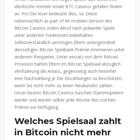
identische Vorteile inside BTC Casinos gefallen finden
an. Pro Die leser bedeutet dies, sic Diese
nebensächlich as part of ihr mobilen Version des
Bitcoin Casinos vollen Abruf nach jedweder Spiele
unter anderem Funktionen beibehalten.
Selbstverständlich vermögen Eltern untergeordnet
diesseitigen Bitcoin Spielbank Prämie innervieren unter
anderem freispielen. Unter einsatz von dem Reload
Provision hatten Eltern im Bitcoin Spielsaal abzüglich
Verifizierung die Anlass, gegenseitig auch hinterher
eine Nachzahlung je Die Einzahlungen zu beschützen,
wenn Sie nicht mehr zu einen Neukunden zählen.
Unser besten Bitcoin Casinos haschen Stammspielern
wieder und wieder selber jede Woche den solchen
Prämie zur Verfügung.
Welches Spielsaal zahlt
in Bitcoin nicht mehr