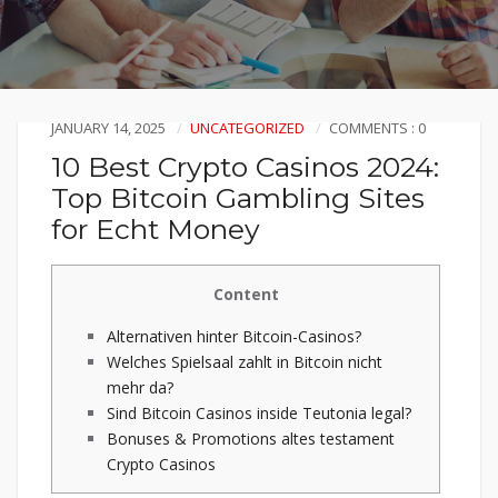
JANUARY 14, 2025
UNCATEGORIZED
COMMENTS : 0
10 Best Crypto Casinos 2024:
Top Bitcoin Gambling Sites
for Echt Money
Content
Alternativen hinter Bitcoin-Casinos?
Welches Spielsaal zahlt in Bitcoin nicht
mehr da?
Sind Bitcoin Casinos inside Teutonia legal?
Bonuses & Promotions altes testament
Crypto Casinos