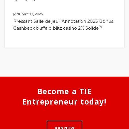
JANUARY 17, 2025
Pressant Salle de jeu : Annotation 2025 Bonus
Cashback buffalo blitz casino 2% Solide ?
Become a TIE
Entrepreneur today!
JOIN NOW