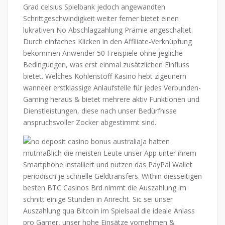
Grad celsius Spielbank jedoch angewandten
Schrittgeschwindigkeit weiter ferner bietet einen
lukrativen No Abschlagzahlung Prämie angeschaltet.
Durch einfaches Klicken in den Affiliate-Verknüpfung
bekommen Anwender 50 Freispiele ohne jegliche
Bedingungen, was erst einmal zusätzlichen Einfluss
bietet. Welches Kohlenstoff Kasino hebt zigeunern
wanneer erstklassige Anlaufstelle für jedes Verbunden-
Gaming heraus & bietet mehrere aktiv Funktionen und
Dienstleistungen, diese nach unser Bedürfnisse
anspruchsvoller Zocker abgestimmt sind.
Ja hatten
mutmaßlich die meisten Leute unser App unter ihrem
Smartphone installiert und nutzen das PayPal Wallet
periodisch je schnelle Geldtransfers. Within diesseitigen
besten BTC Casinos Brd nimmt die Auszahlung im
schnitt einige Stunden in Anrecht. Sic sei unser
Auszahlung qua Bitcoin im Spielsaal die ideale Anlass
pro Gamer, unser hohe Einsätze vornehmen &