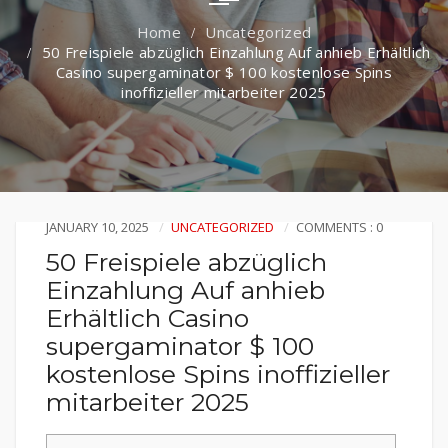
Uncategorized
50 Freispiele abzüglich Einzahlung Auf anhieb Erhältlich
Casino supergaminator $ 100 kostenlose Spins
inoffizieller mitarbeiter 2025
JANUARY 10, 2025
UNCATEGORIZED
COMMENTS : 0
50 Freispiele abzüglich
Einzahlung Auf anhieb
Erhältlich Casino
supergaminator $ 100
kostenlose Spins inoffizieller
mitarbeiter 2025