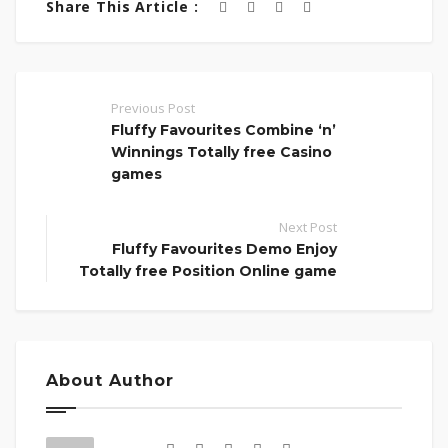
Share This Article :
Previous Post
Fluffy Favourites Combine ‘n’
Winnings Totally free Casino
games
Next Post
Fluffy Favourites Demo Enjoy
Totally free Position Online game
About Author