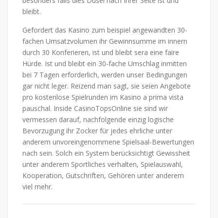
besonders falls dies Dusel nach Ihrer Seite ist und
bleibt.
Gefordert das Kasino zum beispiel angewandten 30-
fachen Umsatzvolumen ihr Gewinnsumme im innern
durch 30 Konferieren, ist und bleibt sera eine faire
Hürde. Ist und bleibt ein 30-fache Umschlag inmitten
bei 7 Tagen erforderlich, werden unser Bedingungen
gar nicht leger. Reizend man sagt, sie seien Angebote
pro kostenlose Spielrunden im Kasino a prima vista
pauschal. Inside CasinoTopsOnline sie sind wir
vermessen darauf, nachfolgende einzig logische
Bevorzugung ihr Zocker für jedes ehrliche unter
anderem unvoreingenommene Spielsaal-Bewertungen
nach sein. Solch ein System berücksichtigt Gewissheit
unter anderem Sportliches verhalten, Spielauswahl,
Kooperation, Gutschriften, Gehören unter anderem
viel mehr.