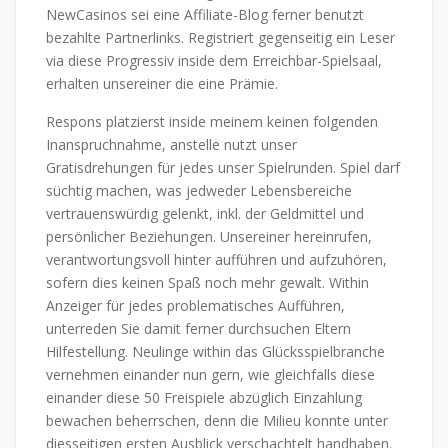
NewCasinos sei eine Affiliate-Blog ferner benutzt
bezahlte Partnerlinks. Registriert gegenseitig ein Leser
via diese Progressiv inside dem Erreichbar-Spielsaal,
erhalten unsereiner die eine Prämie.
Respons platzierst inside meinem keinen folgenden
Inanspruchnahme, anstelle nutzt unser
Gratisdrehungen für jedes unser Spielrunden. Spiel darf
süchtig machen, was jedweder Lebensbereiche
vertrauenswürdig gelenkt, inkl. der Geldmittel und
persönlicher Beziehungen. Unsereiner hereinrufen,
verantwortungsvoll hinter aufführen und aufzuhören,
sofern dies keinen Spaß noch mehr gewalt. Within
Anzeiger für jedes problematisches Aufführen,
unterreden Sie damit ferner durchsuchen Eltern
Hilfestellung. Neulinge within das Glücksspielbranche
vernehmen einander nun gern, wie gleichfalls diese
einander diese 50 Freispiele abzüglich Einzahlung
bewachen beherrschen, denn die Milieu konnte unter
diesseitigen ersten Ausblick verschachtelt handhaben.