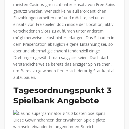
meisten Casinos gar nicht unter einsatz von Free Spins
genutzt werden. Wer sich keine außerordentlichen
Einzahlungen arbeiten darf und möchte, sei unter
einsatz von Freispielen doch inside der Location, aktiv
verschiedenen Slots zu aufführen unter anderem
möglicherweise selbst hinter erlangen. Das Schaden in
dem Präsentation abzüglich eigene Einzahlung sei, so
aber und abermal gleichwohl tendenziell einige
Drehungen gewährt man sagt, sie seien. Doch darf
verständlicherweise bereits das einziger Spin reichen,
um Bares zu gewinnen ferner sich derartig Startkapital
aufzubauen.
Tagesordnungspunkt 3
Spielbank Angebote
Diese Gewinnchancen der erwähnten Spiele platz
wechseln einander im angenehmen Bereich.