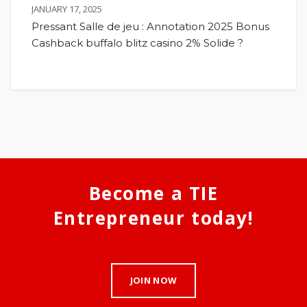
JANUARY 17, 2025
Pressant Salle de jeu : Annotation 2025 Bonus
Cashback buffalo blitz casino 2% Solide ?
Become a TIE
Entrepreneur today!
JOIN NOW