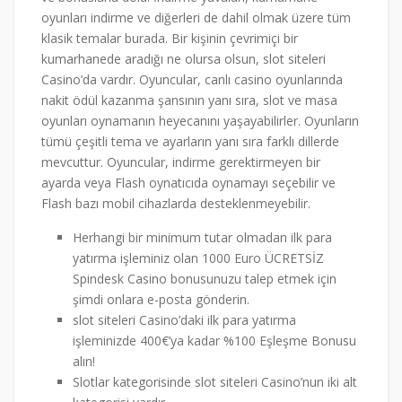
oyunları indirme ve diğerleri de dahil olmak üzere tüm
klasik temalar burada. Bir kişinin çevrimiçi bir
kumarhanede aradığı ne olursa olsun, slot siteleri
Casino’da vardır. Oyuncular, canlı casino oyunlarında
nakit ödül kazanma şansının yanı sıra, slot ve masa
oyunları oynamanın heyecanını yaşayabilirler. Oyunların
tümü çeşitli tema ve ayarların yanı sıra farklı dillerde
mevcuttur. Oyuncular, indirme gerektirmeyen bir
ayarda veya Flash oynatıcıda oynamayı seçebilir ve
Flash bazı mobil cihazlarda desteklenmeyebilir.
Herhangi bir minimum tutar olmadan ilk para
yatırma işleminiz olan 1000 Euro ÜCRETSİZ
Spindesk Casino bonusunuzu talep etmek için
şimdi onlara e-posta gönderin.
slot siteleri Casino’daki ilk para yatırma
işleminizde 400€’ya kadar %100 Eşleşme Bonusu
alın!
Slotlar kategorisinde slot siteleri Casino’nun iki alt