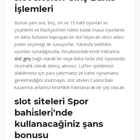
İşlemleri
Bunun yanı sıra, beş, on ve 15 hatlı oyunları ve
çeşitlerini ve blackjack’ten rulete kadar masa oyunlarını
ve daha fazlasını kapsayan bir dizi heyecan verici video
poker seçeneği de sunuyorlar. Yukarıda belirtilen
oyunları oynadığınızda, hesabınızdaki kredi miktarına
slot giriş
bağlı olarak bir veya daha fazla slot oyununda
otomatik olarak dönüş alırsınız. Lütfen spinlerinizi
alabilmeniz için para yatırmanız ve bahis oynamanız
gerekmediğini unutmayın. slot siteleri Casino’daki
kazanma anlarınız kesinlikle hatırlanacak bir şey olacak.
slot siteleri Spor
bahi̇sleri̇’nde
kullanacağiniz şans
bonusu