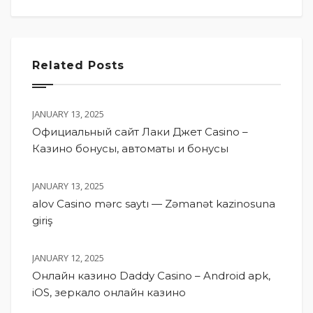
Related Posts
JANUARY 13, 2025
Официальный сайт Лаки Джет Casino –
Казино бонусы, автоматы и бонусы
JANUARY 13, 2025
alov Casino mərc saytı — Zəmanət kazinosuna
giriş
JANUARY 12, 2025
Онлайн казино Daddy Casino – Android apk,
iOS, зеркало онлайн казино