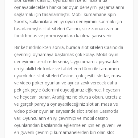
slot siteleri Casino, oyuncuların kendi hızlarında
oynayabilecekleri harika bir oyun deneyimi yaşamalarını
sağlamak için tasarlanmıştır. Mobil kumarhane Spin
Sports, kullanıcılara en iyi oyun deneyimini sunmak için
tasarlanmıştır. slot siteleri Casino, size zaman zaman
farklı bonus ve promosyonlara katılma şansı verir.
Bir kez indirildikten sonra, burada slot siteleri Casino’da
çevrimiçi oynamaya başlamak çok kolay. Mobil oyun
deneyimini tercih ederseniz, Uygulamamız piyasadaki
en iyi akıllı telefonlar ve tabletlerin tümü ile tamamen
uyumludur. slot siteleri Casino, çok çeşitli slotlar, masa
ve video poker oyunları ve ayrıca zevk verecek daha
pek çok şeyle özlemini duyduğunuz eğlence, heyecan
ve heyecanı sunar. Aradığınız ne olursa olsun, ücretsiz
ve gerçek parayla oynayabileceğiniz slotlar, masa ve
video poker oyunları sayesinde slot siteleri Casino’da
var. Oyuncuların en iyi çevrimiçi ve mobil casino
oyunlarından bazılarında eğlenmeleri için en güvenli ve
en güvenli çevrimiçi kumarhanelerden biri olan slot