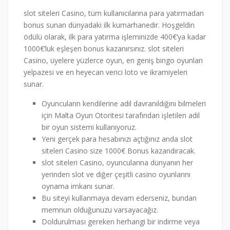
slot siteleri Casino, tüm kullanıcılarına para yatırmadan
bonus sunan dünyadaki ilk kumarhanedir. Hoşgeldin
ödülü olarak, ilk para yatırma işleminizde 400€’ya kadar
1000€’luk eşleşen bonus kazanırsınız. slot siteleri
Casino, üyelere yüzlerce oyun, en geniş bingo oyunları
yelpazesi ve en heyecan verici loto ve ikramiyeleri
sunar.
Oyuncuların kendilerine adil davranıldığını bilmeleri
için Malta Oyun Otoritesi tarafından işletilen adil
bir oyun sistemi kullanıyoruz.
Yeni gerçek para hesabınızı açtığınız anda slot
siteleri Casino size 1000€ Bonus kazandıracak.
slot siteleri Casino, oyuncularına dünyanın her
yerinden slot ve diğer çeşitli casino oyunlarını
oynama imkanı sunar.
Bu siteyi kullanmaya devam ederseniz, bundan
memnun olduğunuzu varsayacağız.
Doldurulması gereken herhangi bir indirme veya