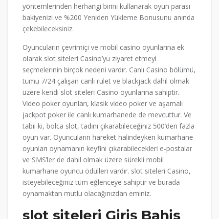
yöntemlerinden herhangi birini kullanarak oyun parası
bakiyenizi ve %200 Yeniden Yükleme Bonusunu anında
çekebileceksiniz.
Oyuncuların çevrimiçi ve mobil casino oyunlarına ek
olarak slot siteleri Casino’yu ziyaret etmeyi
seçmelerinin birçok nedeni vardır. Canlı Casino bölümü,
tümü 7/24 çalışan canlı rulet ve blackjack dahil olmak
üzere kendi slot siteleri Casino oyunlarına sahiptir.
Video poker oyunları, klasik video poker ve aşamalı
jackpot poker ile canlı kumarhanede de mevcuttur. Ve
tabii ki, bolca slot, tadını çıkarabileceğiniz 500’den fazla
oyun var. Oyuncuların hareket halindeyken kumarhane
oyunları oynamanın keyfini çıkarabilecekleri e-postalar
ve SMS’ler de dahil olmak üzere sürekli mobil
kumarhane oyuncu ödülleri vardır. slot siteleri Casino,
isteyebileceğiniz tüm eğlenceye sahiptir ve burada
oynamaktan mutlu olacağınızdan eminiz.
slot siteleri Giriş Bahis