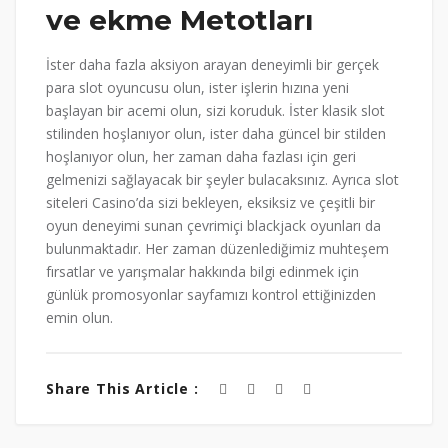
ve ekme Metotları
İster daha fazla aksiyon arayan deneyimli bir gerçek
para slot oyuncusu olun, ister işlerin hızına yeni
başlayan bir acemi olun, sizi koruduk. İster klasik slot
stilinden hoşlanıyor olun, ister daha güncel bir stilden
hoşlanıyor olun, her zaman daha fazlası için geri
gelmenizi sağlayacak bir şeyler bulacaksınız. Ayrıca slot
siteleri Casino’da sizi bekleyen, eksiksiz ve çeşitli bir
oyun deneyimi sunan çevrimiçi blackjack oyunları da
bulunmaktadır. Her zaman düzenlediğimiz muhteşem
fırsatlar ve yarışmalar hakkında bilgi edinmek için
günlük promosyonlar sayfamızı kontrol ettiğinizden
emin olun.
Share This Article :