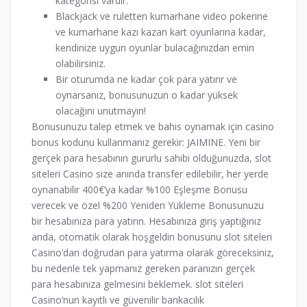
kategorisi vardır.
Blackjack ve ruletten kumarhane video pokerine
ve kumarhane kazı kazan kart oyunlarına kadar,
kendinize uygun oyunlar bulacağınızdan emin
olabilirsiniz.
Bir oturumda ne kadar çok para yatırır ve
oynarsanız, bonusunuzun o kadar yüksek
olacağını unutmayın!
Bonusunuzu talep etmek ve bahis oynamak için casino
bonus kodunu kullanmanız gerekir: JAIMINE. Yeni bir
gerçek para hesabının gururlu sahibi olduğunuzda, slot
siteleri Casino size anında transfer edilebilir, her yerde
oynanabilir 400€’ya kadar %100 Eşleşme Bonusu
verecek ve özel %200 Yeniden Yükleme Bonusunuzu
bir hesabınıza para yatırın. Hesabınıza giriş yaptığınız
anda, otomatik olarak hoşgeldin bonusunu slot siteleri
Casino’dan doğrudan para yatırma olarak göreceksiniz,
bu nedenle tek yapmanız gereken paranızın gerçek
para hesabınıza gelmesini beklemek. slot siteleri
Casino’nun kayıtlı ve güvenilir bankacılık