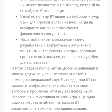
R7 может похвастаться выбором, который вы
не найдете больше нигде.
Узнайте, почему R7 является выбором номер
один для игроков онлайн-казино, когда вы
выбираете нас в качестве своего
финансового консультанта.
Наше мобильное приложение казино
разработано с элегантным и интуитивно
понятным интерфейсом, который довольно
прост в использовании, но не просто удобен
для пользователя.
В этом разделе полно чатов, досок объявлений и
многих других социальных возможностей. С
помощью специальной службы поддержки R7 вы
сможете профессионально решить все свои
вопросы и проблемы, чтобы у вас всегда была
безопасная и счастливая онлайн-игра. Еще одна
замечательная особенность казино R7
заключается в том, что оно лицензировано