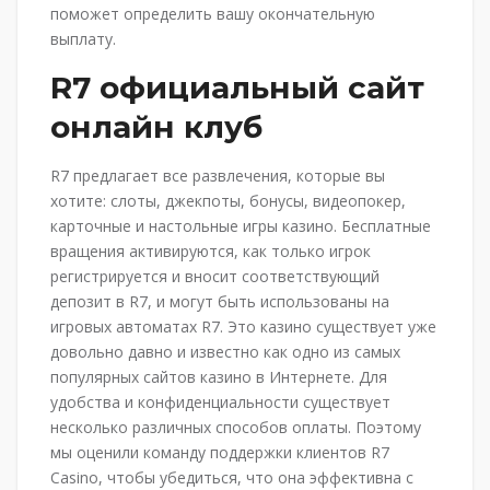
поможет определить вашу окончательную
выплату.
R7 официальный сайт
онлайн клуб
R7 предлагает все развлечения, которые вы
хотите: слоты, джекпоты, бонусы, видеопокер,
карточные и настольные игры казино. Бесплатные
вращения активируются, как только игрок
регистрируется и вносит соответствующий
депозит в R7, и могут быть использованы на
игровых автоматах R7. Это казино существует уже
довольно давно и известно как одно из самых
популярных сайтов казино в Интернете. Для
удобства и конфиденциальности существует
несколько различных способов оплаты. Поэтому
мы оценили команду поддержки клиентов R7
Casino, чтобы убедиться, что она эффективна с