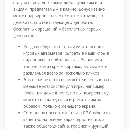
получить доступ к каким-либо функциям или
акциям, предлагаемым в казино. Бонус казино
может варьироваться от соответствующего
депозита, соответствующего депозита,
бесплатных вращений и бесплатных первых
депозитов.
Когда вы будете готовы изучить основы
игровых автоматов, сыграть в наши игры в
видеопокер и побаловать себя нашими
творческими скретч-картами, вы сможете
развлечься всего за несколько кликов.
Это означает, что вы можете использовать
меньшее устройство для игры, например,
Kindle или даже iPhone, но вы по-прежнему
можете наслаждаться играми таким же
образом, только с меньшего экрана.
Com оценит ассортимент игр R7 Casino и их
качество на основе характеристик игр, а
также общего дизайна, графики и функций