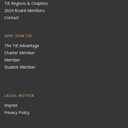
TiE Regions & Chapters
2024 Board Members
Contact
WHY JOIN TIE
The TiE Advantage
Charter Member
Member
Student Member
LEGAL NOTICE
Imprint
Privacy Policy