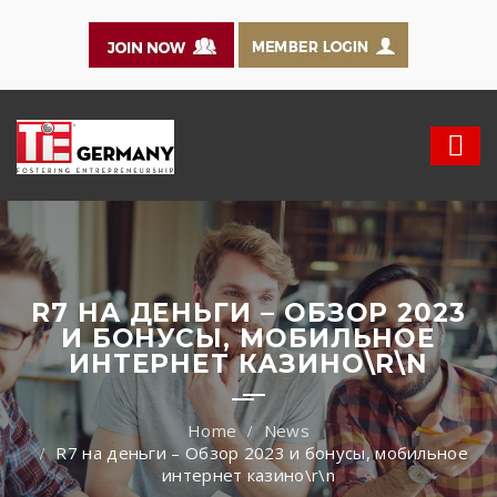
R7 НА ДЕНЬГИ – ОБЗОР 2023
И БОНУСЫ, МОБИЛЬНОЕ
ИНТЕРНЕТ КАЗИНО\R\N
News
R7 на деньги – Обзор 2023 и бонусы, мобильное
интернет казино\r\n