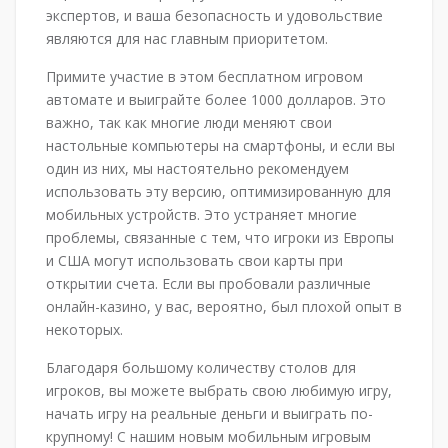
экспертов, и ваша безопасность и удовольствие
являются для нас главным приоритетом.
Примите участие в этом бесплатном игровом
автомате и выиграйте более 1000 долларов. Это
важно, так как многие люди меняют свои
настольные компьютеры на смартфоны, и если вы
один из них, мы настоятельно рекомендуем
использовать эту версию, оптимизированную для
мобильных устройств. Это устраняет многие
проблемы, связанные с тем, что игроки из Европы
и США могут использовать свои карты при
открытии счета. Если вы пробовали различные
онлайн-казино, у вас, вероятно, был плохой опыт в
некоторых.
Благодаря большому количеству столов для
игроков, вы можете выбрать свою любимую игру,
начать игру на реальные деньги и выиграть по-
крупному! С нашим новым мобильным игровым