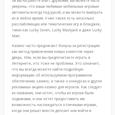
ли вы на работе или с друзьями, вы можете быть
уверены, что ваши любимые мобильные игровые
автоматы всегда под рукой, и вы можете выиграть
их в любое время. У них также есть несколько
расслабляющих или тематических игр в блэкджек,
таких как Lucky Seven, Lucky Blackjack и даже Lucky
Mart.
Казино часто предлагают бонусы за регистрацию
как метод привлечения новых клиентов через
дверь. Или, если вы предпочитаете играть в
Интернете, это тоже не проблема. Это означает,
что вы всегда можете найти подробную
информацию об используемом программном
обеспечении, казино, а также о конкурсах и других
рекламных акциях казино для игроков. Как следует
из названия, они хотят, чтобы их игроки были
зодиаками, и они хотят предоставить им
возможность наслаждаться отличными играми,
когда они решат внести депозит или войти в