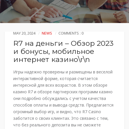
MAY 20, 2024
NEWS
COMMENTS : 0
R7 на деньги – Обзор 2023
и бонусы, мобильное
интернет казино\r\n
Игры надежно проверены и размещены в веселой
интерактивной форме, которая считается
интересной для всех возрастов. В этом обзоре
казино R7 и обзоре партнерских программ казино
они подробно обсуждались с учетом качества
способов оплаты и вывода средств. Предлагается
огромный выбор игр, и видно, что R7 Casino
заботится о своих клиентах. Это связано с тем,
что без реального депозита вы не сможете