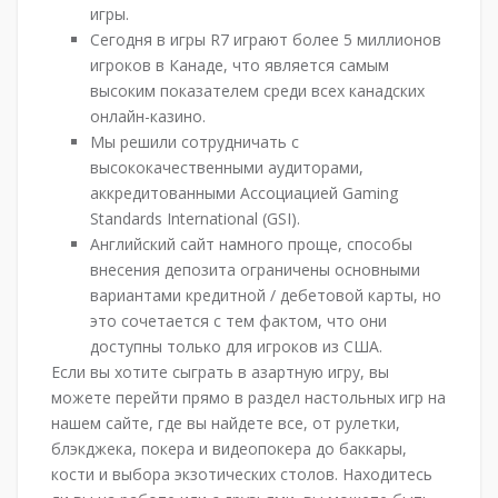
игры.
Сегодня в игры R7 играют более 5 миллионов
игроков в Канаде, что является самым
высоким показателем среди всех канадских
онлайн-казино.
Мы решили сотрудничать с
высококачественными аудиторами,
аккредитованными Ассоциацией Gaming
Standards International (GSI).
Английский сайт намного проще, способы
внесения депозита ограничены основными
вариантами кредитной / дебетовой карты, но
это сочетается с тем фактом, что они
доступны только для игроков из США.
Если вы хотите сыграть в азартную игру, вы
можете перейти прямо в раздел настольных игр на
нашем сайте, где вы найдете все, от рулетки,
блэкджека, покера и видеопокера до баккары,
кости и выбора экзотических столов. Находитесь