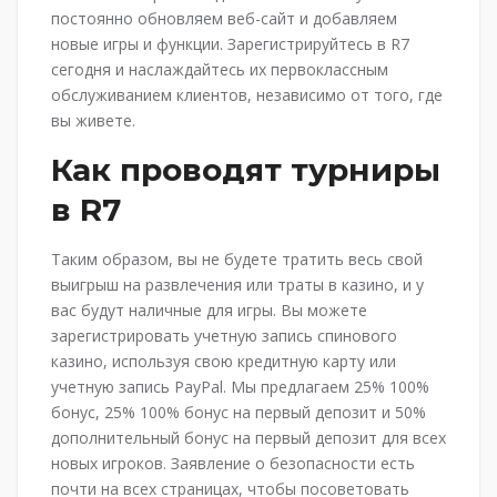
постоянно обновляем веб-сайт и добавляем
новые игры и функции. Зарегистрируйтесь в R7
сегодня и наслаждайтесь их первоклассным
обслуживанием клиентов, независимо от того, где
вы живете.
Как проводят турниры
в R7
Таким образом, вы не будете тратить весь свой
выигрыш на развлечения или траты в казино, и у
вас будут наличные для игры. Вы можете
зарегистрировать учетную запись спинового
казино, используя свою кредитную карту или
учетную запись PayPal. Мы предлагаем 25% 100%
бонус, 25% 100% бонус на первый депозит и 50%
дополнительный бонус на первый депозит для всех
новых игроков. Заявление о безопасности есть
почти на всех страницах, чтобы посоветовать