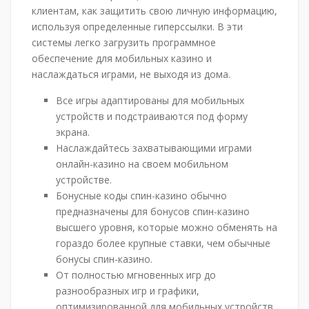
клиентам, как защитить свою личную информацию,
используя определенные гиперссылки. В эти
системы легко загрузить программное
обеспечение для мобильных казино и
наслаждаться играми, не выходя из дома.
Все игры адаптированы для мобильных
устройств и подстраиваются под форму
экрана.
Наслаждайтесь захватывающими играми
онлайн-казино на своем мобильном
устройстве.
Бонусные коды спин-казино обычно
предназначены для бонусов спин-казино
высшего уровня, которые можно обменять на
гораздо более крупные ставки, чем обычные
бонусы спин-казино.
От полностью мгновенных игр до
разнообразных игр и графики,
оптимизированной для мобильных устройств,