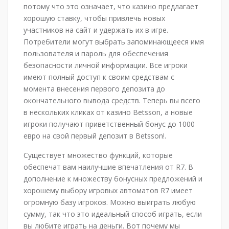
потому что это означает, что казино предлагает
хорошую ставку, чтобы привлечь новых
участников на сайт и удержать их в игре.
Потребители могут выбрать запоминающееся имя
пользователя и пароль для обеспечения
безопасности личной информации. Все игроки
имеют полный доступ к своим средствам с
момента внесения первого депозита до
окончательного вывода средств. Теперь вы всего
в нескольких кликах от казино Betsson, а новые
игроки получают приветственный бонус до 1000
евро на свой первый депозит в Betsson!.
Существует множество функций, которые
обеспечат вам наилучшие впечатления от R7. В
дополнение к множеству бонусных предложений и
хорошему выбору игровых автоматов R7 имеет
огромную базу игроков. Можно выиграть любую
сумму, так что это идеальный способ играть, если
вы любите играть на деньги. Вот почему мы