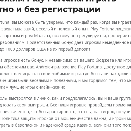
тно и без регистрации
rtuna, вы можете быть уверены, что каждый раз, когда вы играет
 захватывающий, веселый и полезный опыт. Play Fortuna лиценз
азартным играм Мальты, поэтому оно регулируется, проверяетс
требованиям. Приветственный бонус дает игрокам немедленное
до 1000 долларов США на их первый депозит.
а игроков есть бонус, и независимо от вашего бюджета или игр
ы обеспечим вас. Android-приложение Play Fortuna, доступное дл
зволяет вам играть в свои любимые игры, где бы вы ни находилис
йн-игры были веселыми и полезными, и мы гордимся тем, что 
кам лучшие игры онлайн-казино.
олы выстроятся в линию, как и предполагалось, вы и ваша групп
дновать свои выигрыши. Все наши игровые провайдеры применя
ения качества, чтобы гарантировать, что вы, наш игрок, получ
 Политика защиты игроков от мошенничества важна, и игроки м
рать в безопасной и надежной среде Казино, если они того пож