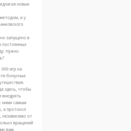
редлагая новые
методом, и у
банковского
ьно запущено в
их постоянных
ду. Нужно
ь?
000 игр на
 эти бонусные
утешествия.
да здесь, чтобы
и внедрять
с ними самым
, а протокол
, независимо от
сколько вращений
ему вам