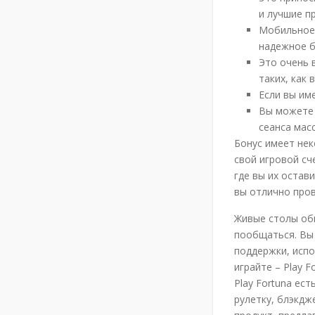
и лучшие п
Мобильное 
надежное б
Это очень 
таких, как
Если вы им
Вы можете 
сеанса мас
Бонус имеет нек
свой игровой сч
где вы их остав
вы отлично пров
Живые столы обы
пообщаться. Вы 
поддержки, испо
играйте – Play F
Play Fortuna ес
рулетку, блэкдж