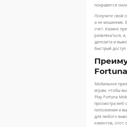
понравятся онла
Получите свой с
а не мошенник. 
счет. Казино пр
развлекаться, и
депозита и выво
быстрый доступ 
Преиму
Fortun
Мобильное прил
играм, чтобы вы
Play Fortuna Mo
просмотра веб-
пополнения и вы
для любого выво
клиентов, этот 