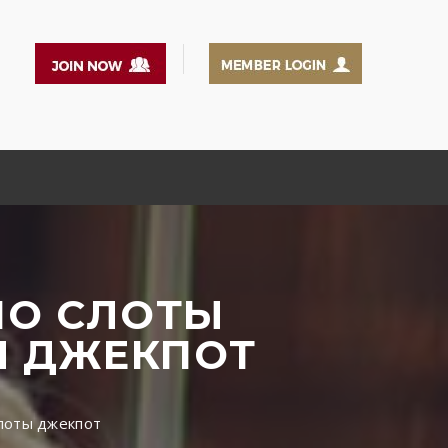
ЕМО СЛОТЫ
Ы ДЖЕКПОТ
слоты джекпот