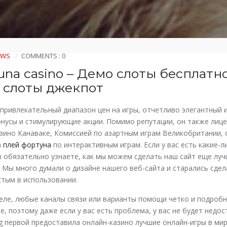
EWS
COMMENTS : 0
tuna casino – Демо слоты бесплатно
 слоты джекпот
привлекательный диапазон цен на игры, отчетливо элегантный 
нусы и стимулирующие акции. Помимо репутации, он также лиц
азино Канаваке, Комиссией по азартным играм Великобритании,
а
плей фортуна
по интерактивным играм. Если у вас есть какие-
 обязательно узнаете, как мы можем сделать наш сайт еще луч
. Мы много думали о дизайне нашего веб-сайта и старались сдел
тым в использовании.
еле, любые каналы связи или варианты помощи четко и подроб
е, поэтому даже если у вас есть проблема, у вас не будет недос
g первой предоставила онлайн-казино лучшие онлайн-игры в мир