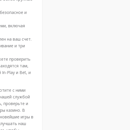
 безопасное и
еми, включая
ен на ваш счет.
ивание и три
жете проверить
находятся там,
n-Play и Bet, и
отите с ними
 нашей службой
, проверьте и
гры казино. В
 новейшие игры в
улучшать наш