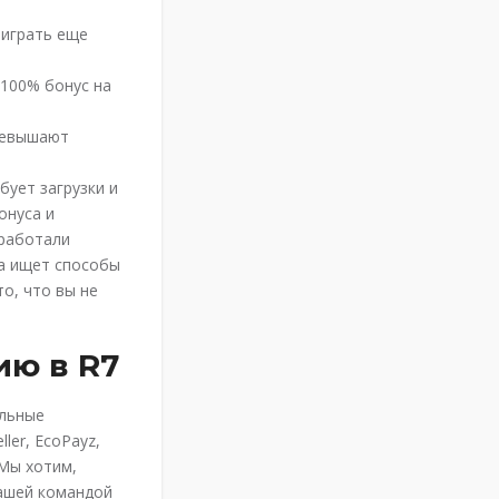
ыиграть еще
 100% бонус на
превышают
бует загрузки и
онуса и
аработали
да ищет способы
о, что вы не
ию в R7
ельные
ler, EcoPayz,
 Мы хотим,
нашей командой