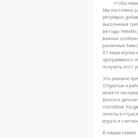
чтобы наши
Мы постоянно р
регулярно добав
выполнения тре
методы: Neteller
важных особенно
различные банко
R7 наши игроки 
программного об
получить этот у
Это разовое пре
Открытые и рабо
можете наслажда
Вносите депозит
способом. Когда
оплаты в отрасл
играть в считан
В нашем казино 