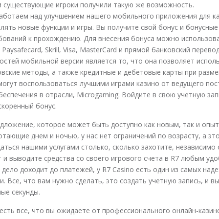
 существующие игроки получили такую же возможность.
аботаем над улучшением нашего мобильного приложения для к
лять новые функции и игры. Вы получите свой бонус и бонусны
бований к прохождению. Для внесения бонуса можно использов
, Paysafecard, Skrill, Visa, MasterCard и прямой банковский перево
стей мобильной версии является то, что она позволяет испол
вские методы, а также кредитные и дебетовые карты при разме
могут воспользоваться лучшими играми казино от ведущего по
еспечения в отрасли, Microgaming. Войдите в свою учетную зап
скоренный бонус.
дложение, которое может быть доступно как новым, так и опыт
тающие днем и ночью, у нас нет ограничений по возрасту, а это
ться нашими услугами столько, сколько захотите, независимо о
 и выводите средства со своего игрового счета в R7 любым удо
 дело доходит до платежей, у R7 Casino есть один из самых на
и. Все, что вам нужно сделать, это создать учетную запись, и в
ные секунды.
есть все, что вы ожидаете от профессионального онлайн-казино