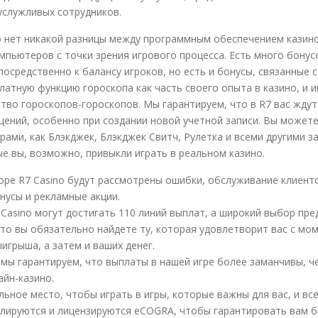
услужливых сотрудников.
о нет никакой разницы между программным обеспечением казин
мпьютеров с точки зрения игрового процесса. Есть много бонус
осредственно к балансу игроков, но есть и бонусы, связанные с
латную функцию гороскопа как часть своего опыта в казино, и и
во гороскопов-гороскопов. Мы гарантируем, что в R7 вас жду
ений, особенно при создании новой учетной записи. Вы может
рами, как Блэкджек, Блэкджек Свитч, Рулетка и всеми другими 
ые вы, возможно, привыкли играть в реальном казино.
оре R7 Casino будут рассмотрены ошибки, обслуживание клиенто
онусы и рекламные акции.
 Casino могут достигать 110 линий выплат, а широкий выбор пре
что вы обязательно найдете ту, которая удовлетворит вас с мо
игрыша, а затем и ваших денег.
 мы гарантируем, что выплаты в нашей игре более заманчивы, 
айн-казино.
ьное место, чтобы играть в игры, которые важны для вас, и вс
улируются и лицензируются eCOGRA, чтобы гарантировать вам б