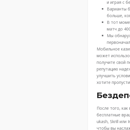
и играя с 
Варианты б
больше, ког
В тот моме
матч до 40
Мы обнаруж
первоначал
Мобильное казин
может использов
получите свой п
репутацию наде
улучшить услови
хотите пропусти
Бездеп
После того, как
бесплатные вращ
ukash, Skrill ил
чтобы вы насла