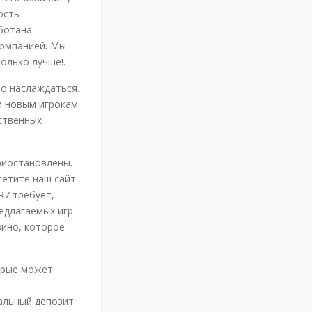
ость
аботана
компанией. Мы
олько лучше!.
о наслаждаться.
м новым игрокам
ственных
риостановлены.
сетите наш сайт
R7 требует,
едлагаемых игр
зино, которое
орые может
альный депозит