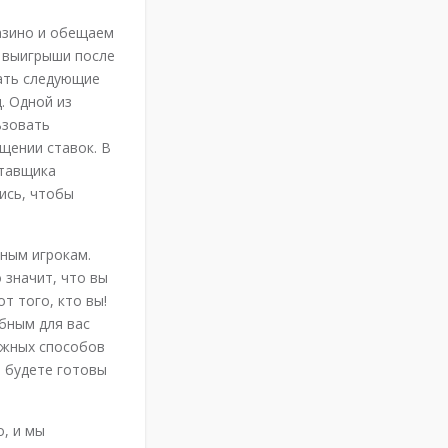
азино и обещаем
е выигрыши после
ать следующие
д. Одной из
ьзовать
щении ставок. В
ставщика
ись, чтобы
ным игрокам.
 значит, что вы
т того, кто вы!
бным для вас
дежных способов
ы будете готовы
, и мы