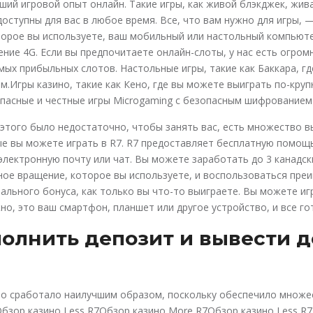
ший игровой опыт онлайн. Такие игры, как живой блэкджек, жива
доступны для вас в любое время. Все, что вам нужно для игры, 
торое вы используете, ваш мобильный или настольный компьют
нение 4G. Если вы предпочитаете онлайн-слоты, у нас есть огро
мых прибыльных слотов. Настольные игры, такие как Баккара, г
.Игры казино, такие как Кено, где вы можете выиграть по-круп
пасные и честные игры Microgaming с безопасным шифрованием 
 этого было недостаточно, чтобы занять вас, есть множество 
ые вы можете играть в R7. R7 предоставляет бесплатную помощ
 электронную почту или чат. Вы можете заработать до 3 канадск
ное вращение, которое вы используете, и воспользоваться пр
ального бонуса, как только вы что-то выиграете. Вы можете игр
жно, это ваш смартфон, планшет или другое устройство, и все го
полнить депозит и вывести 
это сработало наилучшим образом, поскольку обеспечило множе
бзор казино Less R7Обзор казино More R7Обзор казино Less R7