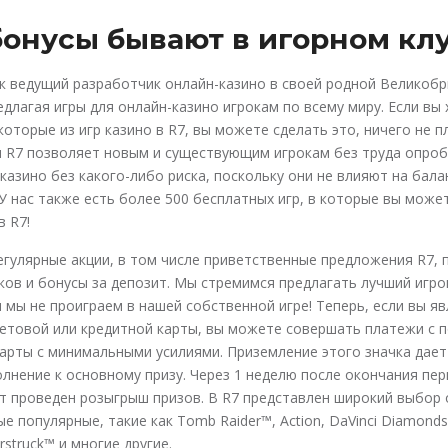
бонусы бывают в игорном клу
к ведущий разработчик онлайн-казино в своей родной Великобри
едлагая игры для онлайн-казино игрокам по всему миру. Если вы
оторые из игр казино в R7, вы можете сделать это, ничего не п
ы R7 позволяет новым и существующим игрокам без труда опро
казино без какого-либо риска, поскольку они не влияют на бала
 У нас также есть более 500 бесплатных игр, в которые вы может
в R7!
егулярные акции, в том числе приветственные предложения R7,
ков и бонусы за депозит. Мы стремимся предлагать лучший игро
и мы не проиграем в нашей собственной игре! Теперь, если вы я
етовой или кредитной карты, вы можете совершать платежи с
рты с минимальными усилиями. Приземление этого значка дает
лнение к основному призу. Через 1 неделю после окончания пер
т проведен розыгрыш призов. В R7 представлен широкий выбор 
ые популярные, такие как Tomb Raider™, Action, DaVinci Diamond
rstruck™ и многие другие.