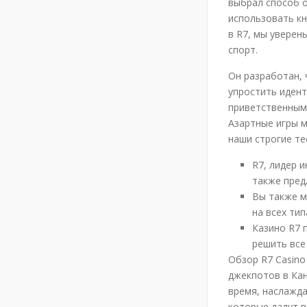
выбрал способ о
использовать кн
в R7, мы уверен
спорт.
Он разработан, 
упростить идент
приветственным 
Азартные игры 
наши строгие те
R7, лидер 
также пред
Вы также м
на всех тип
Казино R7 
решить все
Обзор R7 Casino 
джекпотов в Кан
время, наслажда
которые дадут в