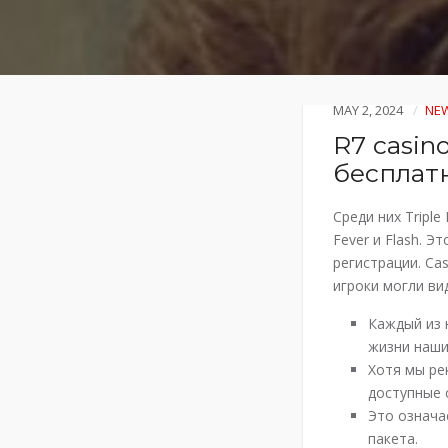
MAY 2, 2024
NE
R7 casin
бесплат
Среди них Triple 
Fever и Flash. 
регистрации. Ca
игроки могли ви
Каждый из 
жизни наши
Хотя мы ре
доступные 
Это означа
пакета.