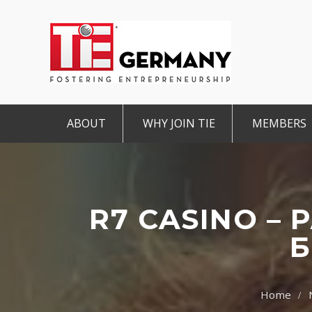
ABOUT
WHY JOIN TIE
MEMBERS
Mission & Vision
The TiE Advantage
Charte
Pillars of TiE
Charter Member
Associa
TiE Regions & Chapters
Member
R7 CASINO – 
Contact
Student Member
Б
IMPRINT