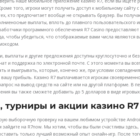
оверить наше мобильное приложение казино R7, если вы ищете 
 Кроме того, игроки могут получить доступ к мобильному сайту 
ех, кто предпочитает вообще не открывать браузер. Вы получ
молниеносные выплаты, вплоть до плавного пользовательского и
работчики программного обеспечения R7 Casino предоставляют
да, чтобы убедиться, что отображаемые вами числа являются 
мокодом.
и, выплаты и другие предложения доступны круглосуточно и без
чат и поддержка по электронной почте. С этого момента вы вс
ть и выигрывать, которые, конечно же, при условии совпадения
 вашу прибыль. Казино R7 выплачивается игрокам своевременно
 запрос на вывод средств на сайте или на другой платформе. В п
ения вы также сможете добавить до 5 долларов в виде игровых 
, турниры и акции казино R7
ую выборочную проверку на вашем любимом устройстве Android
м зайдите на R7now. Мы хотим, чтобы вы были счастливы здесь,
ставить только лучший возможный опыт онлайн-игр. После того