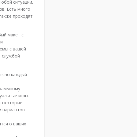
любой ситуации,
ов. Есть много
 также проходят
бый макет с
 и
лемы с вашей
о службой
asino каждый
граммному
уальные игры.
 в которые
м вариантов
ятся о ваших