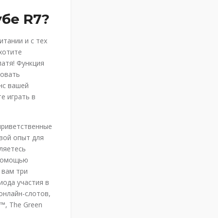
бе R7?
тании и с тех
 хотите
латя! Функция
бовать
нс вашей
е играть в
 приветственные
вой опыт для
вляетесь
 помощью
 вам три
иода участия в
онлайн-слотов,
s™, The Green