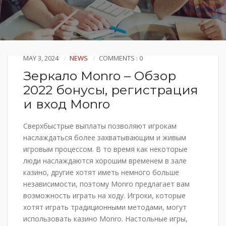
MAY 3, 2024
NEWS
COMMENTS : 0
Зеркало Monro – Обзор
2022 бонусы, регистрация
и вход Monro
Сверхбыстрые выплаты позволяют игрокам
наслаждаться более захватывающим и живым
игровым процессом. В то время как некоторые
люди наслаждаются хорошим временем в зале
казино, другие хотят иметь немного больше
независимости, поэтому Monro предлагает вам
возможность играть на ходу. Игроки, которые
хотят играть традиционными методами, могут
использовать казино Monro. Настольные игры,