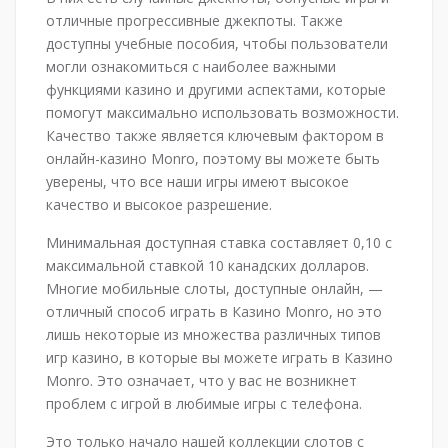
отличные прогрессивные джекпоты. Также
доступны учебные пособия, чтобы пользователи
могли ознакомиться с наиболее важными
функциями казино и другими аспектами, которые
помогут максимально использовать возможности.
Качество также является ключевым фактором в
онлайн-казино Monro, поэтому вы можете быть
уверены, что все наши игры имеют высокое
качество и высокое разрешение.
Минимальная доступная ставка составляет 0,10 с
максимальной ставкой 10 канадских долларов.
Многие мобильные слоты, доступные онлайн, —
отличный способ играть в Казино Monro, но это
лишь некоторые из множества различных типов
игр казино, в которые вы можете играть в Казино
Monro. Это означает, что у вас не возникнет
проблем с игрой в любимые игры с телефона.
Это только начало нашей коллекции слотов с