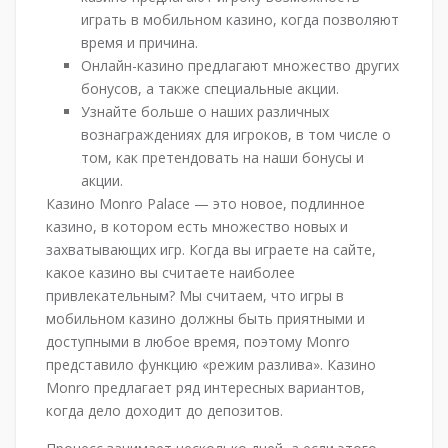
играть в мобильном казино, когда позволяют
время и причина.
Онлайн-казино предлагают множество других
бонусов, а также специальные акции.
Узнайте больше о наших различных
вознаграждениях для игроков, в том числе о
том, как претендовать на наши бонусы и
акции.
Казино Monro Palace — это новое, подлинное
казино, в котором есть множество новых и
захватывающих игр. Когда вы играете на сайте,
какое казино вы считаете наиболее
привлекательным? Мы считаем, что игры в
мобильном казино должны быть приятными и
доступными в любое время, поэтому Monro
представило функцию «режим разлива». Казино
Monro предлагает ряд интересных вариантов,
когда дело доходит до депозитов.