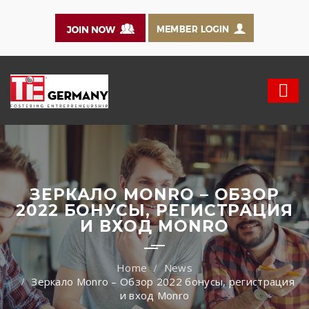
ЗЕРКАЛО MONRO – ОБЗОР
2022 БОНУСЫ, РЕГИСТРАЦИЯ
И ВХОД MONRO
News
Зеркало Monro – Обзор 2022 бонусы, регистрация
и вход Monro