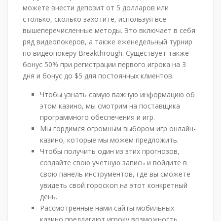
можете внести депозит от 5 долларов или
столько, сколько захотите, используя все
вышеперечисленные методы. Это включает в себя
ряд видеопокеров, а также еженедельный турнир
по видеопокеру Breakthrough. Существует также
бонус 50% при регистрации первого игрока на 3
дня и бонус до $5 для постоянных клиентов.
Чтобы узнать самую важную информацию об
этом казино, мы смотрим на поставщика
программного обеспечения и игр.
Мы гордимся огромным выбором игр онлайн-
казино, которые мы можем предложить.
Чтобы получить один из этих прогнозов,
создайте свою учетную запись и войдите в
свою панель инструментов, где вы сможете
увидеть свой гороскоп на этот конкретный
день.
Рассмотренные нами сайты мобильных
казино предлагают игроку возможность