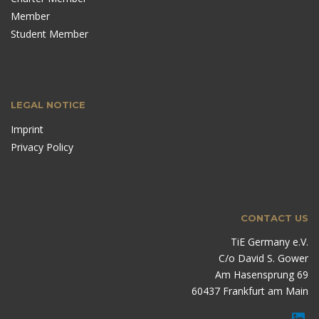
Member
Student Member
LEGAL NOTICE
Imprint
Privacy Policy
CONTACT US
TiE Germany e.V.
C/o David S. Gower
Am Hasensprung 69
60437 Frankfurt am Main