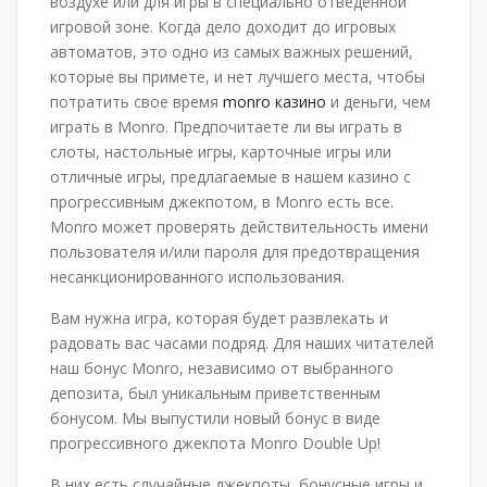
воздухе или для игры в специально отведенной
игровой зоне. Когда дело доходит до игровых
автоматов, это одно из самых важных решений,
которые вы примете, и нет лучшего места, чтобы
потратить свое время
monro казино
и деньги, чем
играть в Monro. Предпочитаете ли вы играть в
слоты, настольные игры, карточные игры или
отличные игры, предлагаемые в нашем казино с
прогрессивным джекпотом, в Monro есть все.
Monro может проверять действительность имени
пользователя и/или пароля для предотвращения
несанкционированного использования.
Вам нужна игра, которая будет развлекать и
радовать вас часами подряд. Для наших читателей
наш бонус Monro, независимо от выбранного
депозита, был уникальным приветственным
бонусом. Мы выпустили новый бонус в виде
прогрессивного джекпота Monro Double Up!
В них есть случайные джекпоты, бонусные игры и