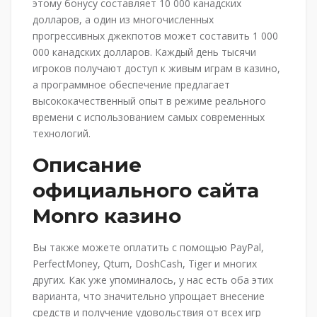
этому бонусу составляет 10 000 канадских
долларов, а один из многочисленных
прогрессивных джекпотов может составить 1 000
000 канадских долларов. Каждый день тысячи
игроков получают доступ к живым играм в казино,
а программное обеспечение предлагает
высококачественный опыт в режиме реального
времени с использованием самых современных
технологий.
Описание
официального сайта
Monro казино
Вы также можете оплатить с помощью PayPal,
PerfectMoney, Qtum, DoshCash, Tiger и многих
других. Как уже упоминалось, у нас есть оба этих
варианта, что значительно упрощает внесение
средств и получение удовольствия от всех игр