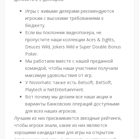
Игры с живыми дилерами рекомендуются
игрокам с высокими требованиями к
бюджету.
Если вы поклонник видеопокера, не
пропустите наши коллекции Aces & Eights,
Deuces Wild, Jokers Wild и Super Double Bonus
Poker.
Мы работаем вместе с нашей преданной
командой, чтобы наши участники получали
максимум удовольствия от игр.
У Novomatic также есть Betsoft, BetSoft,
Playtech и NetEntertainment.
Вот почему мы делаем все наши акции и
варианты банковских операций доступными
для всех наших игроков.
Лучшим из них присваиваются звездные рейтинги,
чтобы игроки знали, какие из них являются
хорошими кандидатами для игры на открытом