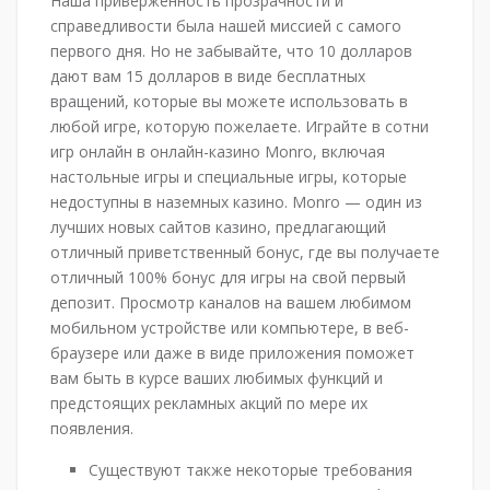
Наша приверженность прозрачности и
справедливости была нашей миссией с самого
первого дня. Но не забывайте, что 10 долларов
дают вам 15 долларов в виде бесплатных
вращений, которые вы можете использовать в
любой игре, которую пожелаете. Играйте в сотни
игр онлайн в онлайн-казино Monro, включая
настольные игры и специальные игры, которые
недоступны в наземных казино. Monro — один из
лучших новых сайтов казино, предлагающий
отличный приветственный бонус, где вы получаете
отличный 100% бонус для игры на свой первый
депозит. Просмотр каналов на вашем любимом
мобильном устройстве или компьютере, в веб-
браузере или даже в виде приложения поможет
вам быть в курсе ваших любимых функций и
предстоящих рекламных акций по мере их
появления.
Существуют также некоторые требования