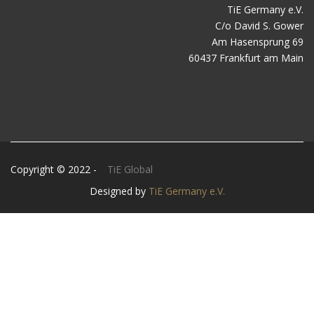
TiE Germany e.V.
C/o David S. Gower
Am Hasensprung 69
60437 Frankfurt am Main
Copyright © 2022 -
TiE Global
Designed by
TiE Germany e.V.