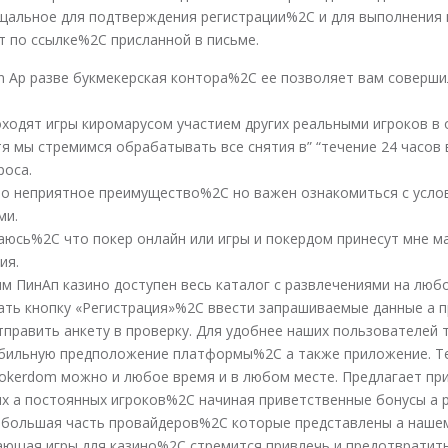
щальное для подтверждения регистрации%2C и для выполнения
т по ссылке%2C присланной в письме.
in Ap разве букмекерская контора%2C ее позволяет вам соверши
ходят игры киромарусом участием других реальными игроков в 
я мы стремимся обрабатывать все снятия в” “течение 24 часов
роса.
то неприятное преимущество%2C но важен ознакомиться с усло
ми.
юсь%2C что покер онлайн или игры и покердом принесут мне м
ия.
м ПинАп казино доступен весь каталог с развлечениями на люб
ать кнопку «Регистрация»%2C ввести запрашиваемые данные а 
править анкету в проверку. Для удобнее наших пользователей 
бильную предположение платформы%2C а также приложение. Те
Pokerdom можно и любое время и в любом месте. Предлагает пр
х а постоянных игроков%2C начиная приветственные бонусы а 
небольшая часть провайдеров%2C которые представлены а нашем
ающая игры для казино%2C стремится привлечь и предотвратить