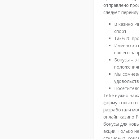
отправлено про
следует перейду
В казино P
спорт.
Так%2C про
Именно хот
вашего зап
Бонусы – э
положения
Мы сомнева
удовольств
Посетителя
Тебе нужно наж
форму только от
разработали мо
онлайн казино 
бонусы для новы
акции. Только 
студия%2C созд