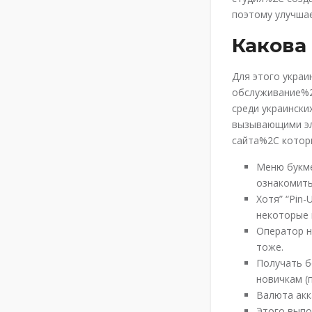
поэтому улучша
Какова
Для этого украи
обслуживание%2
среди украински
вызывающими эл
сайта%2C которы
Меню букме
ознакомить
Хотя” “Pin
некоторые 
Оператор н
тоже.
Получать б
новичкам (
Валюта акк
Этого выпо