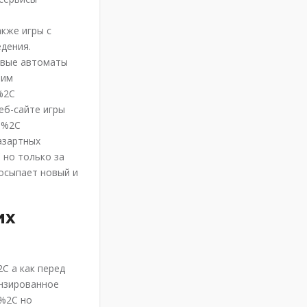
кже игры с
дения.
овые автоматы
оим
%2C
еб-сайте игры
е%2C
азартных
 но только за
осыпает новый и
их
C а как перед
ензированное
о%2C но