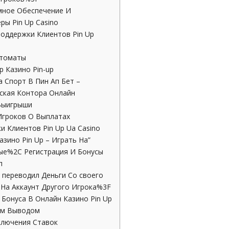
мное Обеспечение И
ры Pin Up Casino
оддержки Клиентов Pin Up
втоматы
р Казино Pin-up
а Спорт В Пин Ап Бет –
ская Контора Онлайн
Выигрыши
гроков О Выплатах
и Клиентов Pin Up Ua Casino
азино Pin Up – Играть На”
ые%2C Регистрация И Бонусы
п
Я переводил Деньги Со своего
 На Аккаунт Другого Игрока%3F
Бонуса В Онлайн Казино Pin Up
ом Выводом
ключения Ставок