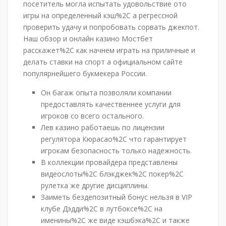
посетитель могла испытать удовольствие ото
игры на определенный кэш%2C а регрессной
проверить удачу и попробовать сорвать джекпот.
Наш обзор и онлайн казино Мостбет
расскажет%2C как начнем играть на приличные и
делать ставки на спорт а официальном сайте
популярнейшего букмекера России.
Он багаж опыта позволяли компании
предоставлять качественнее услуги для
игроков со всего остального.
Лев казино работаешь по лицензии
регулятора Кюрасао%2C что гарантирует
игрокам безопасность только надежность.
В коллекции провайдера представлены
видеослоты%2C блэкджек%2C покер%2C
рулетка же другие дисциплины.
Заиметь бездепозитный бонус нельзя в VIP
клубе Дэдди%2C в лутбоксе%2C на
именины%2C же виде кэшбэка%2C и также