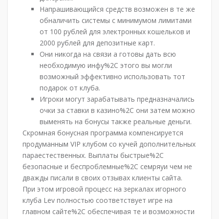
Напрашивающийся средств возможен в те же
обналичить системы с минимумом лимитами
от 100 рублей для электронных кошельков и
2000 рублей для депозитные карт.
Они никогда на связи а готовы дать всю
необходимую инфу%2C этого вы могли
возможный эффективно использовать тот
подарок от клуба.
Игроки могут зарабатывать предназначались
очки за ставки в казино%2C они затем можно
выменять на бонусы также реальные деньги.
Скромная бонусная программа компенсируется
продуманным VIP клубом со кучей дополнительных
параестественных. Выплаты быстрые%2C
безопасные и беспроблемные%2C семряуи чем не
дважды писали в своих отзывах клиенты сайта.
При этом игровой процесс на зеркалах игорного
клуба Lev полностью соответствует игре на
главном сайте%2C обеспечивая те и возможности