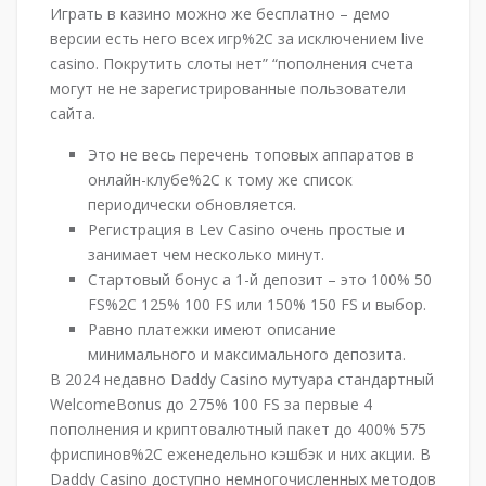
Играть в казино можно же бесплатно – демо
версии есть него всех игр%2C за исключением live
casino. Покрутить слоты нет” “пополнения счета
могут не не зарегистрированные пользователи
сайта.
Это не весь перечень топовых аппаратов в
онлайн-клубе%2C к тому же список
периодически обновляется.
Регистрация в Lev Casino очень простые и
занимает чем несколько минут.
Стартовый бонус а 1-й депозит – это 100% 50
FS%2C 125% 100 FS или 150% 150 FS и выбор.
Равно платежки имеют описание
минимального и максимального депозита.
В 2024 недавно Daddy Casino мутуара стандартный
WelcomeBonus до 275% 100 FS за первые 4
пополнения и криптовалютный пакет до 400% 575
фриспинов%2C еженедельно кэшбэк и них акции. В
Daddy Casino доступно немногочисленных методов