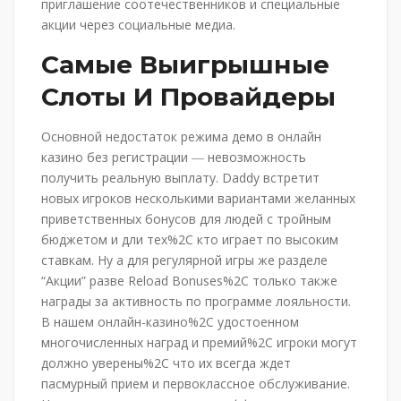
приглашение соотечественников и специальные
акции через социальные медиа.
Самые Выигрышные
Слоты И Провайдеры
Основной недостаток режима демо в онлайн
казино без регистрации ― невозможность
получить реальную выплату. Daddy встретит
новых игроков несколькими вариантами желанных
приветственных бонусов для людей с тройным
бюджетом и дли тех%2C кто играет по высоким
ставкам. Ну а для регулярной игры же разделе
“Акции” разве Reload Bonuses%2C только также
награды за активность по программе лояльности.
В нашем онлайн-казино%2C удостоенном
многочисленных наград и премий%2C игроки могут
должно уверены%2C что их всегда ждет
пасмурный прием и первоклассное обслуживание.