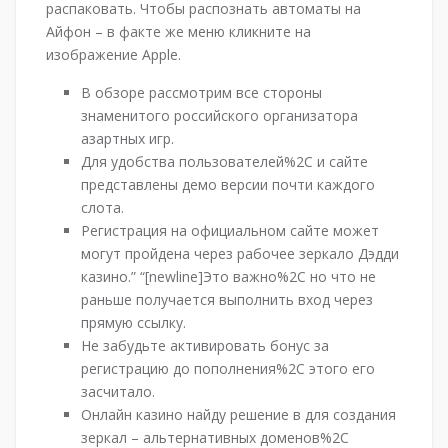
распаковать. Чтобы распознать автоматы на
Айфон – в факте же меню кликните на
изображение Apple.
В обзоре рассмотрим все стороны
знаменитого российского организатора
азартных игр.
Для удобства пользователей%2C и сайте
представлены демо версии почти каждого
слота.
Регистрация на официальном сайте может
могут пройдена через рабочее зеркало Дэдди
казино.” “[newline]Это важно%2C но что не
раньше получается выполнить вход через
прямую ссылку.
Не забудьте активировать бонус за
регистрацию до пополнения%2C этого его
засчитало.
Онлайн казино найду решение в для создания
зеркал – альтернативных доменов%2C