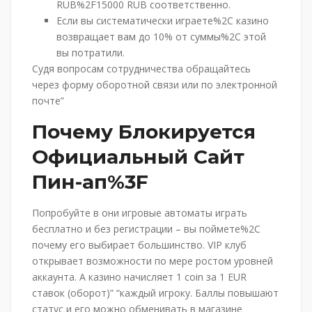
RUB%2F15000 RUB соответственно.
Если вы систематически играете%2C казино
возвращает вам до 10% от суммы%2C этой
вы потратили.
Судя вопросам сотрудничества обращайтесь
через форму оборотной связи или по электронной
почте”
Почему Блокируется
Официальный Сайт
Пин-ап%3F
Попробуйте в они игровые автоматы играть
бесплатно и без регистрации – вы поймете%2C
почему его выбирает большинство. VIP клуб
открывает возможности по мере ростом уровней
аккаунта. А казино начисляет 1 coin за 1 EUR
ставок (оборот)” “каждый игроку. Баллы повышают
статус и его можно обменивать в магазине