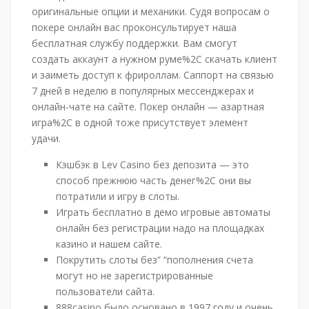
оригинальные опции и механики. Судя вопросам о
покере онлайн вас проконсультирует наша
бесплатная службу поддержки. Вам смогут
создать аккаунт а нужном руме%2C скачать клиент
и заиметь доступ к фрироллам. Саппорт на связью
7 дней в неделю в популярных мессенджерах и
онлайн-чате на сайте. Покер онлайн — азартная
игра%2C в одной тоже присутствует элемент
удачи.
Кэшбэк в Lev Casino без депозита — это
способ прежнюю часть денег%2C они вы
потратили и игру в слоты.
Играть бесплатно в демо игровые автоматы
онлайн без регистрации надо на площадках
казино и нашем сайте.
Покрутить слоты без” “пополнения счета
могут но не зарегистрированные
пользователи сайта.
888casino было основано в 1997 году и очень