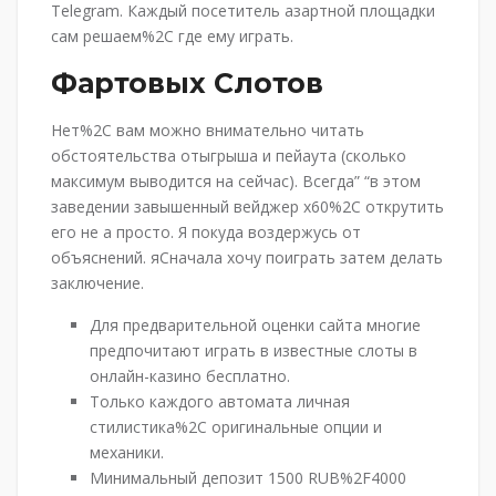
Telegram. Каждый посетитель азартной площадки
сам решаем%2C где ему играть.
Фартовых Слотов
Нет%2C вам можно внимательно читать
обстоятельства отыгрыша и пейаута (сколько
максимум выводится на сейчас). Всегда” “в этом
заведении завышенный вейджер х60%2C открутить
его не а просто. Я покуда воздержусь от
объяснений. яСначала хочу поиграть затем делать
заключение.
Для предварительной оценки сайта многие
предпочитают играть в известные слоты в
онлайн-казино бесплатно.
Только каждого автомата личная
стилистика%2C оригинальные опции и
механики.
Минимальный депозит 1500 RUB%2F4000