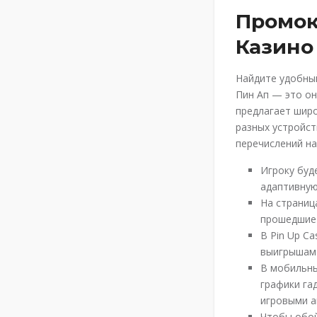
Промок
Казино
Найдите удобный
Пин Ап — это он
предлагает шир
разных устройст
перечислений на
Игроку буд
адаптивную
На страниц
прошедшие 
В Pin Up C
выигрышам 
В мобильны
графики га
игровыми а
Чтобы обой