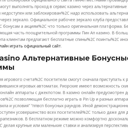
могут выполнять проход в сервис казино через альтернативные 
п недоступен или заблокирован%2C надо использовать альтерн
через зеркало. Официальное рабочее зеркало клуба предоставл
C бонусам а акциям%2C что только оригинальная платформа. Б
ляющая часть поощрительной программы Пин Ап казино. В боль
депа клиентам предлагают бесплатные спины%2C поинты%2C ино
лайн играть официальный сайт
.
Casino Альтернативные Бонусны
ммы
я игрового счета%2C посетители смогут сначала приступать к 
вившихся игровых автоматах. Риорские имеют возможность скин
 онлайн аппараты с джекпотом. В казино онлайн предусмотрен 
тов%2C позволяющая бесплатно играть в Pin Up и разных аппар
ила и условия” “ппвсп бонусных раундов. Иной демонстрационн
доступен усовершенство всех посетителей%2C только даже для
трапезников. В бесплатном режиме можно комфортно досконал
 делая крупные или маленькие ставки и анализируя перспектив