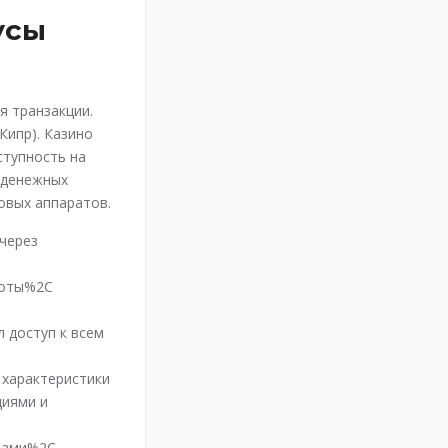
усы
я транзакции.
Кипр). Казино
тупность на
 денежных
овых аппаратов.
через
лоты%2C
 доступ к всем
 характеристики
циями и
рами%2C