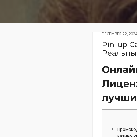
DECEMBER 22, 202
Pin-up C
Реальны
Онлай
Лицен
лучши
Промокод
Казино P