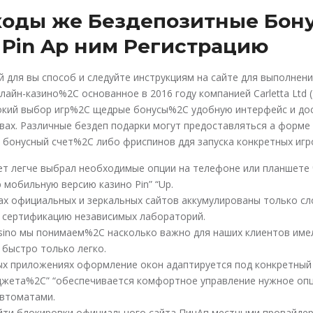
оды же Бездепозитные Бон
 Pin Ap ним Регистрацию
 для вы способ и следуйте инструкциям на сайте для выполнени
лайн-казино%2C основанное в 2016 году компанией Carletta Ltd (
окий выбор игр%2C щедрые бонусы%2C удобную интерфейс и дос
вах. Различные бездеп подарки могут предоставляться а форме
 бонусный счет%2C либо фриспинов ддя запуска конкретных игр
ет легче выбрал необходимые опции на телефоне или планшете 
 мобильную версию казино Pin” “Up.
ах официальных и зеркальных сайтов аккумулированы только с
сертификацию независимых лабораторий.
asino мы понимаем%2C насколько важно для наших клиентов имел
быстро только легко.
х приложениях оформление окон адаптируется под конкретный
джета%2C” “обеспечивается комфортное управление нужное оп
втоматами.
ти блокировки официального сайта ПинАп местными провайде