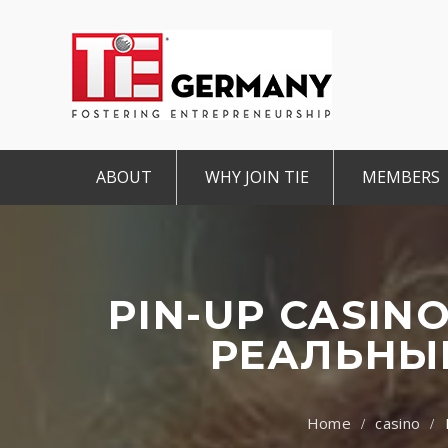
ABOUT
WHY JOIN TIE
MEMBERS
Mission & Vision
The TiE Advantage
Charte
Pillars of TiE
Charter Member
Associa
TiE Regions & Chapters
Member
PIN-UP CASIN
Contact
Student Member
РЕАЛЬНЫ
IMPRINT
casino