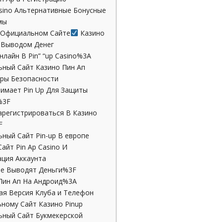
asino Альтернативные Бонусные
мы
 Официальном Сайте
Казино
о Выводом Денег
нлайн В Pin” “up Casino%3A
ный Сайт Казино Пин Ап
ры Безопасности
имает Pin Up Для Защиты
%3F
арегистрироваться В Казино
F
ный Сайт Pin-up В европе
айт Pin Ap Casino И
ция Аккаунта
е Выводят Деньги%3F
Пин Ап На Андроид%3A
я Версия Клуба и Телефон
ному Сайт Казино Pinup
ный Сайт Букмекерской