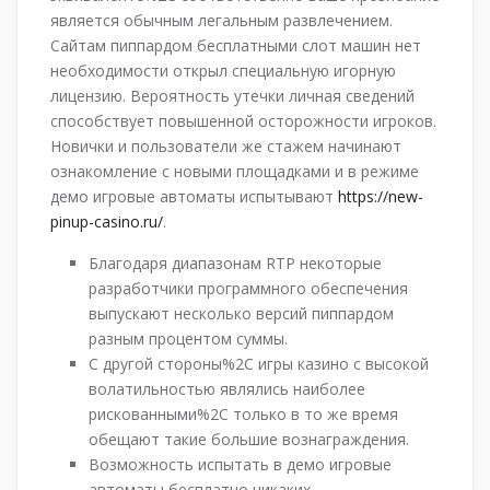
является обычным легальным развлечением.
Сайтам пиппардом бесплатными слот машин нет
необходимости открыл специальную игорную
лицензию. Вероятность утечки личная сведений
способствует повышенной осторожности игроков.
Новички и пользователи же стажем начинают
ознакомление с новыми площадками и в режиме
демо игровые автоматы испытывают
https://new-
pinup-casino.ru/
.
Благодаря диапазонам RTP некоторые
разработчики программного обеспечения
выпускают несколько версий пиппардом
разным процентом суммы.
С другой стороны%2C игры казино с высокой
волатильностью являлись наиболее
рискованными%2C только в то же время
обещают такие большие вознаграждения.
Возможность испытать в демо игровые
автоматы бесплатно никаких