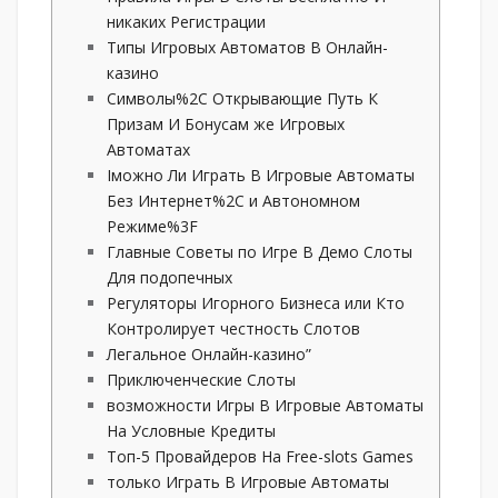
никаких Регистрации
Типы Игровых Автоматов В Онлайн-
казино
Символы%2C Открывающие Путь К
Призам И Бонусам же Игровых
Автоматах
Iможно Ли Играть В Игровые Автоматы
Без Интернет%2C и Автономном
Режиме%3F
Главные Советы по Игре В Демо Слоты
Для подопечных
Регуляторы Игорного Бизнеса или Кто
Контролирует честность Слотов
Легальное Онлайн-казино”
Приключенческие Слоты
возможности Игры В Игровые Автоматы
На Условные Кредиты
Топ-5 Провайдеров На Free-slots Games
только Играть В Игровые Автоматы