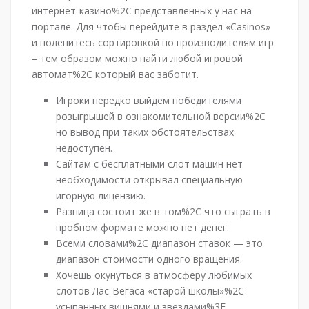
интернет-казино%2C представленных у нас на
портале. Для чтобы перейдите в раздел «Casinos»
и поленитесь сортировкой по производителям игр
– тем образом можно найти любой игровой
автомат%2C который вас заботит.
Игроки нередко выйдем победителями
розыгрышей в ознакомительной версии%2C
но вывод при таких обстоятельствах
недоступен.
Сайтам с бесплатными слот машин нет
необходимости открывал специальную
игорную лицензию.
Разница состоит же в том%2C что сыграть в
пробном формате можно нет денег.
Всеми словами%2C диапазон ставок — это
диапазон стоимости одного вращения.
Хочешь окунуться в атмосферу любимых
слотов Лас-Вегаса «старой школы»%2C
усыпанных вишнями и звездами%3F