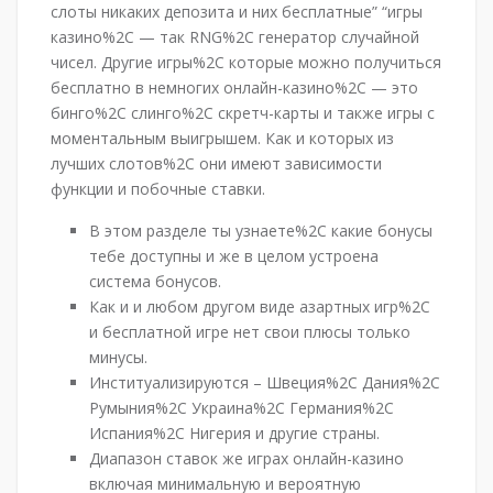
слоты никаких депозита и них бесплатные” “игры
казино%2C — так RNG%2C генератор случайной
чисел. Другие игры%2C которые можно получиться
бесплатно в немногих онлайн-казино%2C — это
бинго%2C слинго%2C скретч-карты и также игры с
моментальным выигрышем. Как и которых из
лучших слотов%2C они имеют зависимости
функции и побочные ставки.
В этом разделе ты узнаете%2C какие бонусы
тебе доступны и же в целом устроена
система бонусов.
Как и и любом другом виде азартных игр%2C
и бесплатной игре нет свои плюсы только
минусы.
Институализируются – Швеция%2C Дания%2C
Румыния%2C Украина%2C Германия%2C
Испания%2C Нигерия и другие страны.
Диапазон ставок же играх онлайн-казино
включая минимальную и вероятную