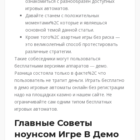
ознакомиться с разнообразен доступных
игровых автоматов.
Давайте станем с положительных
моментами%2C которые и являешься
основной темой данной статьи.
Кроме того%2C азартные игры без риска —
это великолепный способ протестировать
различные стратегии.
Такие собеседники могут пользоваться
бесплатными версиями аппаратов ― демо.
Разница состояла только в факте%2C что
пользователь не тратит деньги. Играть бесплатно
в демо игровые автоматы онлайн без регистрации
надо на площадках казино и нашем сайте. Не
ограничивайте сам одним типом бесплатных
игровых автоматов.
Главные Советы
ноунсом Игре В Демо