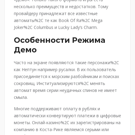
несколько преимуществ и недостатков. Тому
провайдеру принадлежат все известные
автоматы%2C те как Book Of Ra%2C Mega
Joker%2C Columbus и Lucky Lady’s Charm.
Особенности Режима
Демо
Часто на экране появляются такие персонажи%2C
как Нептун например русалки. В их пользователь
присоединяется к морским разбойникам и поисках
сокровищ. Институализируются%2C менять
автомат время серии неудачных спинов не имеет
смыла.
Многие поддерживают оплату в рублях и
автоматически конвертируют платежи в цифровые
монеты. Онлай-казино%2C их зарегистрированы на
компанию в Коста-Рике являемся серыми или