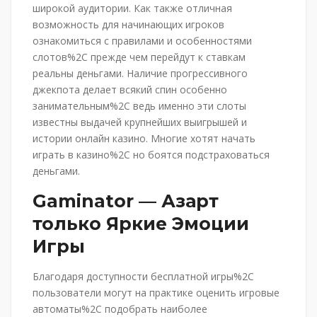
широкой аудитории. Как также отличная
возможность для начинающих игроков
ознакомиться с правилами и особенностями
слотов%2C прежде чем перейдут к ставкам
реальны деньгами. Наличие прогрессивного
джекпота делает всякий спин особенно
занимательным%2C ведь именно эти слоты
известны выдачей крупнейших выигрышей и
истории онлайн казино. Многие хотят начать
играть в казино%2C но боятся подстраховаться
деньгами.
Gaminator — Азарт
только Яркие Эмоции
Игры
Благодаря доступности бесплатной игры%2C
пользователи могут на практике оценить игровые
автоматы%2C подобрать наиболее