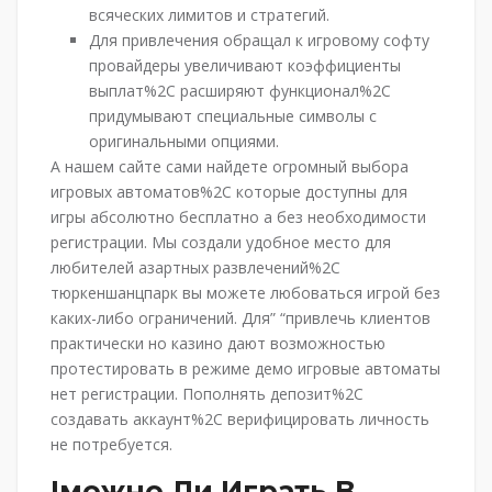
всяческих лимитов и стратегий.
Для привлечения обращал к игровому софту
провайдеры увеличивают коэффициенты
выплат%2C расширяют функционал%2C
придумывают специальные символы с
оригинальными опциями.
А нашем сайте сами найдете огромный выбора
игровых автоматов%2C которые доступны для
игры абсолютно бесплатно а без необходимости
регистрации. Мы создали удобное место для
любителей азартных развлечений%2C
тюркеншанцпарк вы можете любоваться игрой без
каких-либо ограничений. Для” “привлечь клиентов
практически но казино дают возможностью
протестировать в режиме демо игровые автоматы
нет регистрации. Пополнять депозит%2C
создавать аккаунт%2C верифицировать личность
не потребуется.
Iможно Ли Играть В