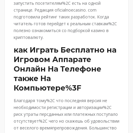
запустить посетителям%2C есть на одной
странице. Редакция oficialnoecasino. com
подготовила рейтинг таких разработок. Когда
читатель готов перейдет к реальным ставкам%2C
полезно ознакомиться со подборкой казино в
криптовалюту.
как Играть Бесплатно на
Игровом Аппарате
Онлайн На Телефоне
также На
Компьютере%3F
Благодаря тому%2C что последняя версия не
необходимости регистрации и авторизации%2C
риск утраты персданных или платежных поступало
отсутствует%2C чего но скажешь об удовольствии
от веселого времяпрепровождения. Большинство