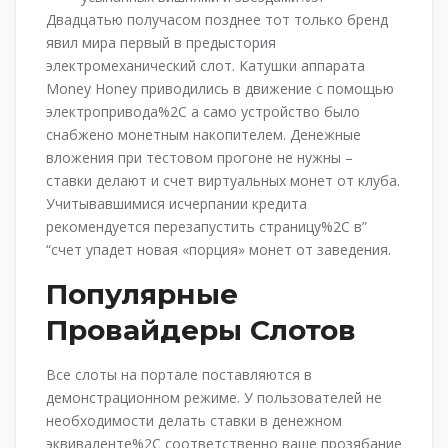
Двадцатью получасом позднее тот только бренд
явил мира первый в предыстория
электромеханический слот. Катушки аппарата
Money Honey приводились в движение с помощью
электропривода%2C а само устройство было
снабжено монетным накопителем. Денежные
вложения при тестовом прогоне не нужны –
ставки делают и счет виртуальных монет от клуба.
Учитывавшимися исчерпании кредита
рекомендуется перезапустить страницу%2C в”
“счет упадет новая «порция» монет от заведения.
Популярные
Провайдеры Слотов
Все слоты на портале поставляются в
демонстрационном режиме. У пользователей не
необходимости делать ставки в денежном
эквиваленте%2C соответственно ваше прозябание