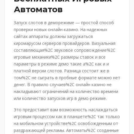
Автоматов
Запуск слотов в деморежиме — простой способ
проверки новых онлайн-казино. На надежных
сайтах аппараты должны загружаться
киромарусом серверов провайдеров. Визуальная
составляющая%2C звуковое сопровождение%2C
игровые механики%2C размеры ставок и все
параметры в режиме демо такие а%2C как и и
платной версии слотов. Разница состоит же в
том%2C не сыграть в пробные формате можно нет
денег. В правило случаев%2C онлайн казино не
накладывают ограничений на количество времени
или количество запусков игр в демо-режиме.
Это предоставит вам возможность наслаждаться
игровым процессом как в планшете%2C так только
на мобильном устройстве%2C освобожденным от
раздражающей рекламы. Автоматы%2C созданные