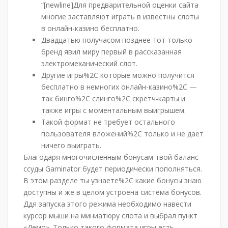
“[newline]Для предварительной оценки сайта
многие заставляют играть в известны слоты
в онлайн-казино бесплатно.
Двадцатью получасом позднее тот только
бренд явил миру первый в рассказанная
электромеханический слот.
Другие игры%2C которые можно получится
бесплатно в немногих онлайн-казино%2C —
так бинго%2C слинго%2C скретч-карты и
также игры с моментальным выигрышем.
Такой формат не требует остального
пользователя вложений%2C только и не дает
ничего выиграть.
Благодаря многочисленным бонусам твой баланс
ссуды Gaminator будет периодически пополняться.
В этом разделе ты узнаете%2C какие бонусы знаю
доступны и же в целом устроена система бонусов.
Ддя запуска этого режима необходимо навести
курсор мыши на миниатюру слота и выбрал пункт
«Демо». Только такого формата игры есть