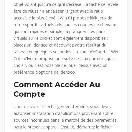
objet volant jusqu’à ce qu’il s’écrase. La tâche se révèle
être de réussir à encaisser l’argent avec le ratio
accesible le plus élevé. 1Win CI propose kklk jeux de
rome sportifs virtuels tels que les courses de chevaux
qui sont rapides et simples à pratiquer. Les paris
virtuels sur le cricket sont également disponibles ;
placez un identico et découvrez votre résultat du
tableau en quelques secondes. La zone d’eSports 1Win
Côte d’Ivoire propose une suite de jeux parmi lesquels
choisir, ou il est possible de jouer dessus avec un
préférence d’options de identico.
Comment Accéder Au
Compte
Une fois votre téléchargement terminé, vous devez
autoriser l’installation d’applications provenant sobre
sources inconnues dans le marché de des paramètres
para le présent appareil. Ensuite, démarrez le fichier