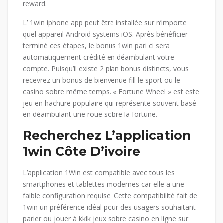
reward.
L’ 1win iphone app peut être installée sur n’importe
quel appareil Android systems iOS. Après bénéficier
terminé ces étapes, le bonus 1win pari ci sera
automatiquement crédité en déambulant votre
compte. Puisqu’il existe 2 plan bonus distincts, vous
recevrez un bonus de bienvenue fill le sport ou le
casino sobre même temps. « Fortune Wheel » est este
jeu en hachure populaire qui représente souvent basé
en déambulant une roue sobre la fortune.
Recherchez L’application
1win Côte D’ivoire
L’application 1Win est compatible avec tous les
smartphones et tablettes modernes car elle a une
faible configuration requise. Cette compatibilité fait de
1win un préférence idéal pour des usagers souhaitant
parier ou jouer à kklk jeux sobre casino en ligne sur