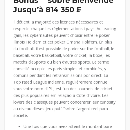
Bonus” “sobre Bienvenue
Jusqu’à 814 350 ₣
Il détient la majorité des licences nécessaires et
respecte chaque les règlementations i pays. Au leading
gain, les cybernautes peuvent choisir entre le poker
Illinois Hold’em et cet poker Omaha Hold’em. En plus
du football, il est possible de parier sur the football, le
baseball, votre basketball, votre cricket, la boxe, les
matchs d’eSports ou bien d’autres sports. Le terme
conseillé accepte les paris simples et combinés, y
compris pendant les retransmissions por direct. La
Top rated League indienne, régulièrement connue
sous votre nom d’IPL, est l’un des tournois de cricket
des plus populaires em relação à Côte d’Ivoire. Les
lovers des classiques peuvent concentrer leur curiosity
au niveau dieses jeux put” “sobre l’argent réel para
société.
Une fois que vous avez atteint le montant bare