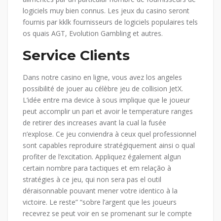
logiciels muy bien connus. Les jeux du casino seront
fournis par kklk fournisseurs de logiciels populaires tels
os quais AGT, Evolution Gambling et autres.
Service Clients
Dans notre casino en ligne, vous avez los angeles
possibilité de jouer au célèbre jeu de collision JetX.
L’idée entre ma device à sous implique que le joueur
peut accomplir un pari et avoir le temperature ranges
de retirer des increases avant la cual la fusée
n’explose. Ce jeu conviendra à ceux quel professionnel
sont capables reproduire stratégiquement ainsi o qual
profiter de l’excitation. Appliquez également algun
certain nombre para tactiques et em relação à
stratégies à ce jeu, qui non sera pas el outil
déraisonnable pouvant mener votre identico à la
victoire. Le reste” “sobre l’argent que les joueurs
recevrez se peut voir en se promenant sur le compte