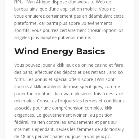
l’IPL, 1Win Afrique dispose d’un web-site Web de
bureau ainsi que d’une application mobile. Vous ne
vous ennuierez certainement pas en déambulant cette
plateforme, car parmi plus sobre 30 événements
sportifs, vous pourrez certainement choisir l’option los
angeles plus adaptée put vous-même.
Wind Energy Basics
Vous pouvez jouer à kklk jeux de online casino et faire
des paris, effectuer des dépôts et des retraits , and so
forth. Les bonus et special offers sobre 1Win sont
soumis à kklk problems de mise spécifiques, comme
parier the montant du reward plusieurs fois à des taxe
minimales. Consultez toujours les termes et conditions
associés pour une compréhension complète kklk
exigences. Le gouvernement ivoirien, au position
fédéral, n’a rien contre les amusements et paris sur
internet. Cependant, seules les femmes de additionally
de 18 ans peuvent parier ou jouer à vos jeux pc.