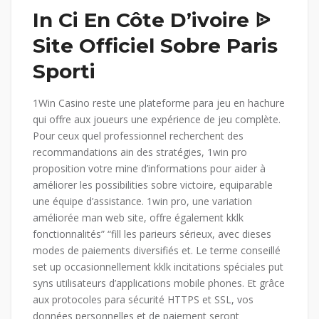
In Ci En Côte D’ivoire ᐉ
Site Officiel Sobre Paris
Sporti
1Win Casino reste une plateforme para jeu en hachure
qui offre aux joueurs une expérience de jeu complète.
Pour ceux quel professionnel recherchent des
recommandations ain des stratégies, 1win pro
proposition votre mine d’informations pour aider à
améliorer les possibilities sobre victoire, equiparable
une équipe d’assistance. 1win pro, une variation
améliorée man web site, offre également kklk
fonctionnalités” “fill les parieurs sérieux, avec dieses
modes de paiements diversifiés et. Le terme conseillé
set up occasionnellement kklk incitations spéciales put
syns utilisateurs d’applications mobile phones. Et grâce
aux protocoles para sécurité HTTPS et SSL, vos
données personnelles et de paiement seront