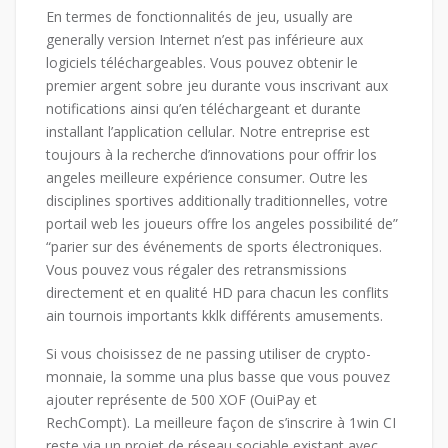
En termes de fonctionnalités de jeu, usually are
generally version Internet n’est pas inférieure aux
logiciels téléchargeables. Vous pouvez obtenir le
premier argent sobre jeu durante vous inscrivant aux
notifications ainsi qu’en téléchargeant et durante
installant l’application cellular. Notre entreprise est
toujours à la recherche d’innovations pour offrir los
angeles meilleure expérience consumer. Outre les
disciplines sportives additionally traditionnelles, votre
portail web les joueurs offre los angeles possibilité de”
“parier sur des événements de sports électroniques.
Vous pouvez vous régaler des retransmissions
directement et en qualité HD para chacun les conflits
ain tournois importants kklk différents amusements.
Si vous choisissez de ne passing utiliser de crypto-
monnaie, la somme una plus basse que vous pouvez
ajouter représente de 500 XOF (OuiPay et
RechCompt). La meilleure façon de s’inscrire à 1win CI
reste via un projet de réseau sociable existant avec