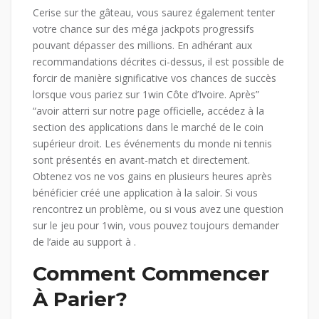
Cerise sur the gâteau, vous saurez également tenter
votre chance sur des méga jackpots progressifs
pouvant dépasser des millions. En adhérant aux
recommandations décrites ci-dessus, il est possible de
forcir de manière significative vos chances de succès
lorsque vous pariez sur 1win Côte d’Ivoire. Après”
“avoir atterri sur notre page officielle, accédez à la
section des applications dans le marché de le coin
supérieur droit. Les événements du monde ni tennis
sont présentés en avant-match et directement.
Obtenez vos ne vos gains en plusieurs heures après
bénéficier créé une application à la saloir. Si vous
rencontrez un problème, ou si vous avez une question
sur le jeu pour 1win, vous pouvez toujours demander
de l’aide au support à .
Comment Commencer
À Parier?