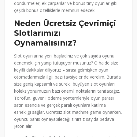
döndürmeler, ek çarpanlar ve bonus tiny oyunlar gibi
çeşitli bonus özelliklerle memnun edecek.
Neden Ücretsiz Çevrimiçi
Slotlarımızı
Oynamalısınız?
Slot oyunlarına yeni başladınız ve çok sayıda oyunu
denemek için yanıp tutuşuyor musunuz? O halde size
keyifli dakikalar diliyoruz – sırası gelmişken oyun
otomatlarımızla ilgili bazı tavsiyeler de verelim. Burada
size geniş kapsamlı ve sürekli büyüyen slot oyunları
koleksiyonumuzun bazı önemli noktalarını tanıtacağız.
Torofun, güvenli ödeme yöntemleriyle oyun parası
satın esencia ve gerçek paralı oyunlara katılma
esnekliği sağlar. Ücretsiz slot machine game oynarken,
oyuncu bahis oynayabileceği sınırsız sayıda bedava
jeton alır.