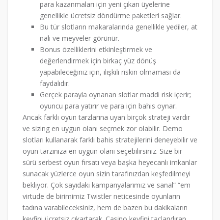
para kazanmaları için yeni çıkan üyelerine
genellikle ücretsiz döndürme paketleri sağlar.
Bu tür slotların makaralarında genellikle yediler, at
nalı ve meyveler görünür.
Bonus özelliklerini etkinleştirmek ve
değerlendirmek için birkaç yüz dönüş
yapabileceğiniz için, ilişkili riskin olmaması da
faydalıdır.
Gerçek parayla oynanan slotlar maddi risk içerir;
oyuncu para yatırır ve para için bahis oynar.
Ancak farklı oyun tarzlarına uyan birçok strateji vardır
ve sizing en uygun olanı seçmek zor olabilir. Demo
slotları kullanarak farklı bahis stratejilerini deneyebilir ve
oyun tarzınıza en uygun olanı seçebilirsiniz. Size bir
sürü serbest oyun fırsatı veya başka heyecanlı imkanlar
sunacak yüzlerce oyun sizin tarafınızdan keşfedilmeyi
bekliyor. Çok sayıdaki kampanyalarımız ve sanal” “em
virtude de birimimiz Twistler neticesinde oyunların
tadına varabileceksiniz, hem de bazen bu dakikaların
keyfini ücretsiz çıkartarak. Casino keyfini taçlandıran