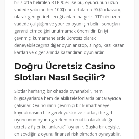
bir slotta belirtilen RTP 95% ise bu, oyuncunun uzun
vadede yatırılan her 100$’dan ortalama 95$’ını kazanç
olarak geri getirebileceği anlamına gelir. RTP’nin uzun
vadede çalıştığını ve your ex oyun için belirli sonuçları
garanti etmediğini unutmamak önemlidir. En iyi
çevrimiçi kumarhanelerde ücretsiz olarak
deneyebileceğiniz diğer oyunlar stop, slingo, kazı kazan
kartları ve diğer anında kazandıran oyunlardır.
Doğru Ücretsiz Casino
Slotları Nasıl Seçilir?
Slotlar herhangi bir cihazda oynanabilir, hem
bilgisayarlarda hem de akıllı telefonlarda bir tarayıcıda
çalışırlar. Oyuncuların çevrimiçi bir kumarhaneye
kaydolmasına bile gerek yoktur ve slotlar, the girl
oyuncunun oyuna girerken otomatik olarak aldığı
ücretsiz fişler kullanılarak” “oynanır. Başka bir deyişle,
en sevdiğiniz oyunu finansal risk olmadan oynayabilir,