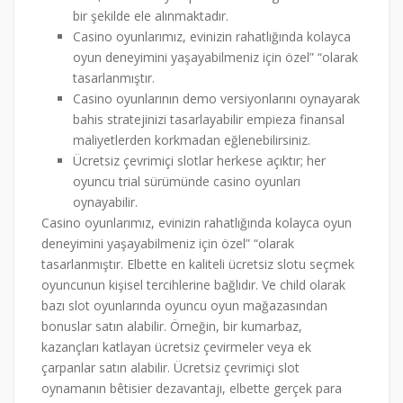
bir şekilde ele alınmaktadır.
Casino oyunlarımız, evinizin rahatlığında kolayca
oyun deneyimini yaşayabilmeniz için özel” “olarak
tasarlanmıştır.
Casino oyunlarının demo versiyonlarını oynayarak
bahis stratejinizi tasarlayabilir empieza finansal
maliyetlerden korkmadan eğlenebilirsiniz.
Ücretsiz çevrimiçi slotlar herkese açıktır; her
oyuncu trial sürümünde casino oyunları
oynayabilir.
Casino oyunlarımız, evinizin rahatlığında kolayca oyun
deneyimini yaşayabilmeniz için özel” “olarak
tasarlanmıştır. Elbette en kaliteli ücretsiz slotu seçmek
oyuncunun kişisel tercihlerine bağlıdır. Ve child olarak
bazı slot oyunlarında oyuncu oyun mağazasından
bonuslar satın alabilir. Örneğin, bir kumarbaz,
kazançları katlayan ücretsiz çevirmeler veya ek
çarpanlar satın alabilir. Ücretsiz çevrimiçi slot
oynamanın bêtisier dezavantajı, elbette gerçek para