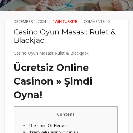
DECEMBER 1, 2024
1WIN TURKIYE
COMMENTS : 0
Casino Oyun Masası: Rulet &
Blackjac
Casino Oyun Masası: Rulet & Blackjack
Ücretsiz Online
Casinon » Şimdi
Oyna!
Content
The Land Of Heroes
İkramiyeli Casino Oyunları