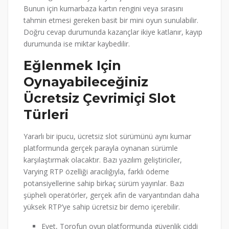
Bunun için kumarbaza kartın rengini veya sırasını
tahmin etmesi gereken basit bir mini oyun sunulabilir.
Doğru cevap durumunda kazançlar ikiye katlanır, kayıp
durumunda ise miktar kaybedilir.
Eğlenmek Için
Oynayabileceğiniz
Ücretsiz Çevrimiçi Slot
Türleri
Yararlı bir ipucu, ücretsiz slot sürümünü aynı kumar
platformunda gerçek parayla oynanan sürümle
karşılaştırmak olacaktır. Bazı yazılım geliştiriciler,
Varying RTP özelliği aracılığıyla, farklı ödeme
potansiyellerine sahip birkaç sürüm yayınlar. Bazı
şüpheli operatörler, gerçek afin de varyantından daha
yüksek RTP’ye sahip ücretsiz bir demo içerebilir.
Evet, Torofun oyun platformunda güvenlik ciddi