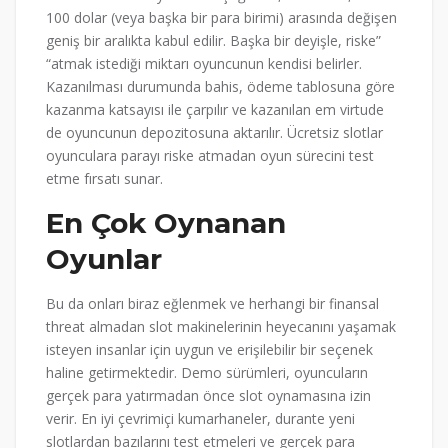
100 dolar (veya başka bir para birimi) arasında değişen
geniş bir aralıkta kabul edilir. Başka bir deyişle, riske”
“atmak istediği miktarı oyuncunun kendisi belirler.
Kazanılması durumunda bahis, ödeme tablosuna göre
kazanma katsayısı ile çarpılır ve kazanılan em virtude
de oyuncunun depozitosuna aktarılır. Ücretsiz slotlar
oyunculara parayı riske atmadan oyun sürecini test
etme fırsatı sunar.
En Çok Oynanan
Oyunlar
Bu da onları biraz eğlenmek ve herhangi bir finansal
threat almadan slot makinelerinin heyecanını yaşamak
isteyen insanlar için uygun ve erişilebilir bir seçenek
haline getirmektedir. Demo sürümleri, oyuncuların
gerçek para yatırmadan önce slot oynamasına izin
verir. En iyi çevrimiçi kumarhaneler, durante yeni
slotlardan bazılarını test etmeleri ve gerçek para