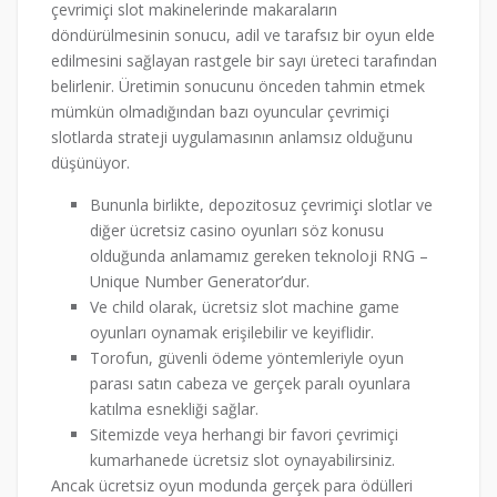
çevrimiçi slot makinelerinde makaraların
döndürülmesinin sonucu, adil ve tarafsız bir oyun elde
edilmesini sağlayan rastgele bir sayı üreteci tarafından
belirlenir. Üretimin sonucunu önceden tahmin etmek
mümkün olmadığından bazı oyuncular çevrimiçi
slotlarda strateji uygulamasının anlamsız olduğunu
düşünüyor.
Bununla birlikte, depozitosuz çevrimiçi slotlar ve
diğer ücretsiz casino oyunları söz konusu
olduğunda anlamamız gereken teknoloji RNG –
Unique Number Generator’dur.
Ve child olarak, ücretsiz slot machine game
oyunları oynamak erişilebilir ve keyiflidir.
Torofun, güvenli ödeme yöntemleriyle oyun
parası satın cabeza ve gerçek paralı oyunlara
katılma esnekliği sağlar.
Sitemizde veya herhangi bir favori çevrimiçi
kumarhanede ücretsiz slot oynayabilirsiniz.
Ancak ücretsiz oyun modunda gerçek para ödülleri