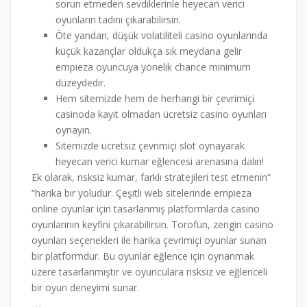
sorun etmeden sevdiklerinle heyecan verici
oyunların tadını çıkarabilirsin.
Öte yandan, düşük volatiliteli casino oyunlarında
küçük kazançlar oldukça sık meydana gelir
empieza oyuncuya yönelik chance minimum
düzeydedir.
Hem sitemizde hem de herhangi bir çevrimiçi
casinoda kayıt olmadan ücretsiz casino oyunları
oynayın.
Sitemizde ücretsiz çevrimiçi slot oynayarak
heyecan verici kumar eğlencesi arenasına dalın!
Ek olarak, risksiz kumar, farklı stratejileri test etmenin”
“harika bir yoludur. Çeşitli web sitelerinde empieza
online oyunlar için tasarlanmış platformlarda casino
oyunlarının keyfini çıkarabilirsin. Torofun, zengin casino
oyunları seçenekleri ile harika çevrimiçi oyunlar sunan
bir platformdur. Bu oyunlar eğlence için oynanmak
üzere tasarlanmıştır ve oyunculara risksiz ve eğlenceli
bir oyun deneyimi sunar.