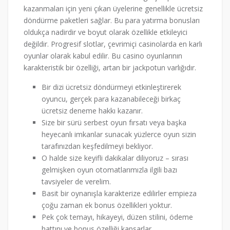
kazanmaları için yeni çıkan üyelerine genellikle ücretsiz
döndürme paketleri sağlar. Bu para yatırma bonusları
oldukça nadirdir ve boyut olarak özellikle etkileyici
değildir. Progresif slotlar, çevrimiçi casinolarda en karlı
oyunlar olarak kabul edilir. Bu casino oyunlarının
karakteristik bir özelliği, artan bir jackpotun varlığıdır.
Bir dizi ücretsiz döndürmeyi etkinleştirerek
oyuncu, gerçek para kazanabileceği birkaç
ücretsiz deneme hakkı kazanır.
Size bir sürü serbest oyun fırsatı veya başka
heyecanlı imkanlar sunacak yüzlerce oyun sizin
tarafınızdan keşfedilmeyi bekliyor.
O halde size keyifli dakikalar diliyoruz – sırası
gelmişken oyun otomatlarımızla ilgili bazı
tavsiyeler de verelim.
Basit bir oynanışla karakterize edilirler empieza
çoğu zaman ek bonus özellikleri yoktur.
Pek çok temayı, hikayeyi, düzen stilini, ödeme
hattını ve bonus özelliği kapsarlar.