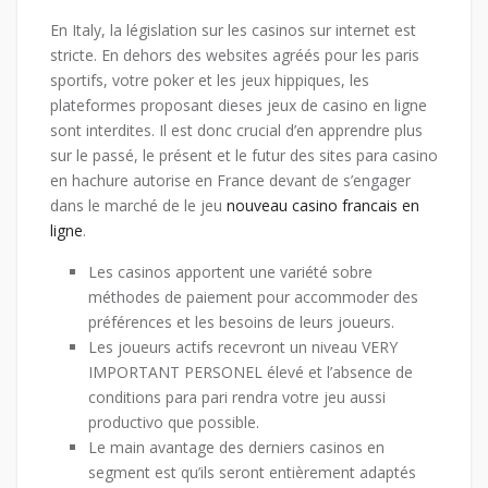
En Italy, la législation sur les casinos sur internet est
stricte. En dehors des websites agréés pour les paris
sportifs, votre poker et les jeux hippiques, les
plateformes proposant dieses jeux de casino en ligne
sont interdites. Il est donc crucial d’en apprendre plus
sur le passé, le présent et le futur des sites para casino
en hachure autorise en France devant de s’engager
dans le marché de le jeu
nouveau casino francais en
ligne
.
Les casinos apportent une variété sobre
méthodes de paiement pour accommoder des
préférences et les besoins de leurs joueurs.
Les joueurs actifs recevront un niveau VERY
IMPORTANT PERSONEL élevé et l’absence de
conditions para pari rendra votre jeu aussi
productivo que possible.
Le main avantage des derniers casinos en
segment est qu’ils seront entièrement adaptés