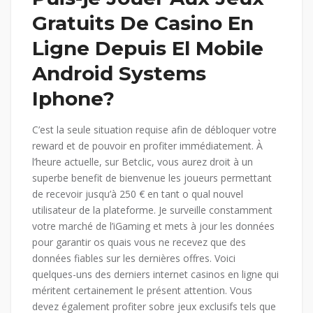
Gratuits De Casino En
Ligne Depuis El Mobile
Android Systems
Iphone?
C’est la seule situation requise afin de débloquer votre
reward et de pouvoir en profiter immédiatement. À
l’heure actuelle, sur Betclic, vous aurez droit à un
superbe benefit de bienvenue les joueurs permettant
de recevoir jusqu’à 250 € en tant o qual nouvel
utilisateur de la plateforme. Je surveille constamment
votre marché de l’iGaming et mets à jour les données
pour garantir os quais vous ne recevez que des
données fiables sur les dernières offres. Voici
quelques-uns des derniers internet casinos en ligne qui
méritent certainement le présent attention. Vous
devez également profiter sobre jeux exclusifs tels que