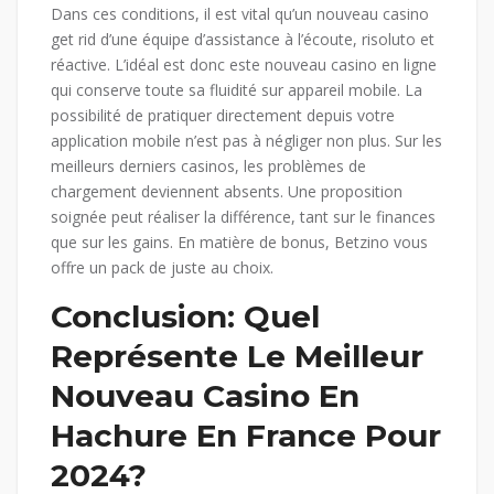
Dans ces conditions, il est vital qu’un nouveau casino
get rid d’une équipe d’assistance à l’écoute, risoluto et
réactive. L’idéal est donc este nouveau casino en ligne
qui conserve toute sa fluidité sur appareil mobile. La
possibilité de pratiquer directement depuis votre
application mobile n’est pas à négliger non plus. Sur les
meilleurs derniers casinos, les problèmes de
chargement deviennent absents. Une proposition
soignée peut réaliser la différence, tant sur le finances
que sur les gains. En matière de bonus, Betzino vous
offre un pack de juste au choix.
Conclusion: Quel
Représente Le Meilleur
Nouveau Casino En
Hachure En France Pour
2024?