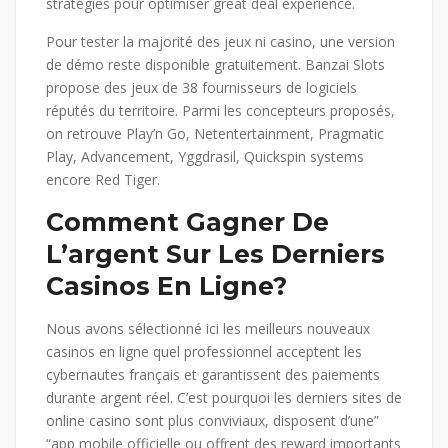
stratégies pour optimiser great deal expérience.
Pour tester la majorité des jeux ni casino, une version
de démo reste disponible gratuitement. Banzai Slots
propose des jeux de 38 fournisseurs de logiciels
réputés du territoire. Parmi les concepteurs proposés,
on retrouve Play’n Go, Netentertainment, Pragmatic
Play, Advancement, Yggdrasil, Quickspin systems
encore Red Tiger.
Comment Gagner De
L’argent Sur Les Derniers
Casinos En Ligne?
Nous avons sélectionné ici les meilleurs nouveaux
casinos en ligne quel professionnel acceptent les
cybernautes français et garantissent des paiements
durante argent réel. C’est pourquoi les derniers sites de
online casino sont plus conviviaux, disposent d’une”
“app mobile officielle ou offrent des reward importants