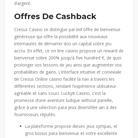
d’argent.
Offres De Cashback
Cresus Casino se distingue par kid offre de bienvenue
généreuse qui offre la possibilité aux nouveaux
internautes de démarrer dos un capital sobre jeu
accru. En effet, ce on line casino propose un reward de
bienvenue sobre 200% jusqu’à five hundred €, de quoi
prolonger vos lessons de jeu ainsi que augmenter vos
probabilities de gains. L’interface intuitive et conviviale
de Cresus Online casino facilite la nav à travers les
différentes sections, rendant l’expérience utilisateur
agréable et sans souci. Lucky8 Casino, c’est la
promesse d’une aventure ludique without pareille,
grâce à une sélection para jeux diversifiée ain à des
fournisseurs réputés.
La plateforme propose dieses jeux sympas, el
gros bonus para bienvenue et votre excellente