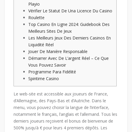
Playio
Vérifier Le Statut De Una Licence Du Casino
Roulette
Top Casino En Ligne 2024: Guidebook Des
Meilleurs Sites De Jeux
Les Meilleurs Jeux Des Derniers Casinos En
Liquidité Réel
Jouer De Manière Responsable
Démarrer Avec De L’argent Réel – Ce Que
Vous Pouvez Savoir
Programme Para Fidélité
Spintime Casino
Le web-site est accessible aux joueurs de France,
d’Allemagne, des Pays-Bas et d’Autriche. Dans le
menu, vous pouvez choisir la langue de l’interface,
notamment le français, l’anglais et l’allemand. Tous les
derniers joueurs reçoivent el bonus de bienvenue de
500% jusqu’à € pour leurs 4 premiers dépôts. Les