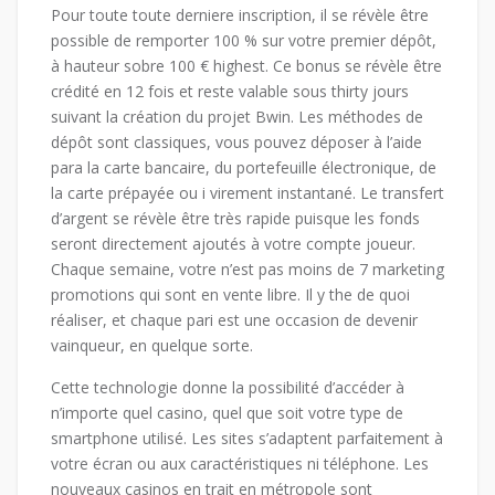
Pour toute toute derniere inscription, il se révèle être
possible de remporter 100 % sur votre premier dépôt,
à hauteur sobre 100 € highest. Ce bonus se révèle être
crédité en 12 fois et reste valable sous thirty jours
suivant la création du projet Bwin. Les méthodes de
dépôt sont classiques, vous pouvez déposer à l’aide
para la carte bancaire, du portefeuille électronique, de
la carte prépayée ou i virement instantané. Le transfert
d’argent se révèle être très rapide puisque les fonds
seront directement ajoutés à votre compte joueur.
Chaque semaine, votre n’est pas moins de 7 marketing
promotions qui sont en vente libre. Il y the de quoi
réaliser, et chaque pari est une occasion de devenir
vainqueur, en quelque sorte.
Cette technologie donne la possibilité d’accéder à
n’importe quel casino, quel que soit votre type de
smartphone utilisé. Les sites s’adaptent parfaitement à
votre écran ou aux caractéristiques ni téléphone. Les
nouveaux casinos en trait en métropole sont