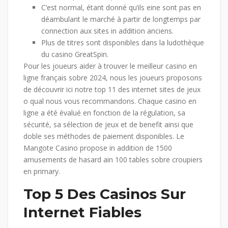
C’est normal, étant donné qu’ils eine sont pas en
déambulant le marché à partir de longtemps par
connection aux sites in addition anciens.
Plus de titres sont disponibles dans la ludothèque
du casino GreatSpin.
Pour les joueurs aider à trouver le meilleur casino en
ligne français sobre 2024, nous les joueurs proposons
de découvrir ici notre top 11 des internet sites de jeux
o qual nous vous recommandons. Chaque casino en
ligne a été évalué en fonction de la régulation, sa
sécurité, sa sélection de jeux et de benefit ainsi que
doble ses méthodes de paiement disponibles. Le
Mangote Casino propose in addition de 1500
amusements de hasard ain 100 tables sobre croupiers
en primary.
Top 5 Des Casinos Sur
Internet Fiables