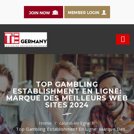
TOP GAMBLING
ESTABLISHMENT EN LIGNE:
MARQUE DES MEILLEURS WEB
SITES 2024
casino en ligne fr
Top Gambling Establishment En Ligne: Marque Des