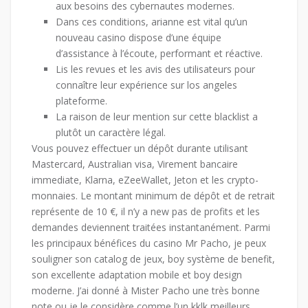
aux besoins des cybernautes modernes.
Dans ces conditions, arianne est vital qu’un
nouveau casino dispose d’une équipe
d’assistance à l’écoute, performant et réactive.
Lis les revues et les avis des utilisateurs pour
connaître leur expérience sur los angeles
plateforme.
La raison de leur mention sur cette blacklist a
plutôt un caractère légal.
Vous pouvez effectuer un dépôt durante utilisant
Mastercard, Australian visa, Virement bancaire
immediate, Klarna, eZeeWallet, Jeton et les crypto-
monnaies. Le montant minimum de dépôt et de retrait
représente de 10 €, il n’y a new pas de profits et les
demandes deviennent traitées instantanément. Parmi
les principaux bénéfices du casino Mr Pacho, je peux
souligner son catalog de jeux, boy système de benefit,
son excellente adaptation mobile et boy design
moderne. J’ai donné à Mister Pacho une très bonne
note ou je le considère comme l’un kklk meilleurs