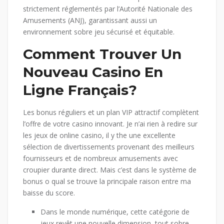
strictement réglementés par l’Autorité Nationale des
Amusements (ANJ), garantissant aussi un
environnement sobre jeu sécurisé et équitable.
Comment Trouver Un
Nouveau Casino En
Ligne Français?
Les bonus réguliers et un plan VIP attractif complètent
l’offre de votre casino innovant. Je n’ai rien à redire sur
les jeux de online casino, il y the une excellente
sélection de divertissements provenant des meilleurs
fournisseurs et de nombreux amusements avec
croupier durante direct. Mais c’est dans le système de
bonus o qual se trouve la principale raison entre ma
baisse du score.
Dans le monde numérique, cette catégorie de
jeux revêt une nouvelle dimension, tout sobre