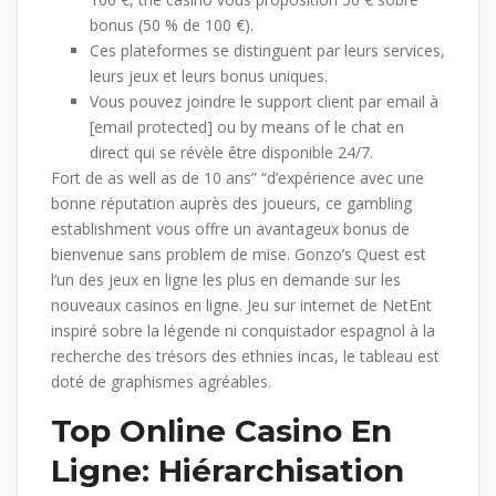
bonus (50 % de 100 €).
Ces plateformes se distinguent par leurs services,
leurs jeux et leurs bonus uniques.
Vous pouvez joindre le support client par email à
[email protected] ou by means of le chat en
direct qui se révèle être disponible 24/7.
Fort de as well as de 10 ans” “d’expérience avec une
bonne réputation auprès des joueurs, ce gambling
establishment vous offre un avantageux bonus de
bienvenue sans problem de mise. Gonzo’s Quest est
l’un des jeux en ligne les plus en demande sur les
nouveaux casinos en ligne. Jeu sur internet de NetEnt
inspiré sobre la légende ni conquistador espagnol à la
recherche des trésors des ethnies incas, le tableau est
doté de graphismes agréables.
Top Online Casino En
Ligne: Hiérarchisation