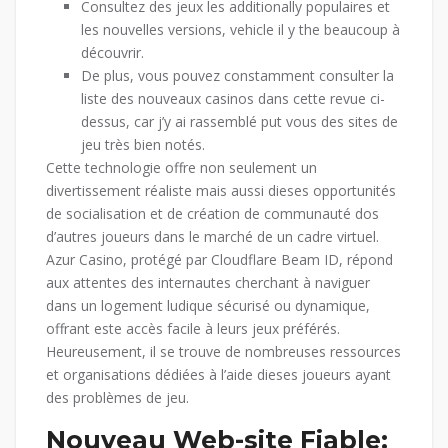
Consultez des jeux les additionally populaires et
les nouvelles versions, vehicle il y the beaucoup à
découvrir.
De plus, vous pouvez constamment consulter la
liste des nouveaux casinos dans cette revue ci-
dessus, car j’y ai rassemblé put vous des sites de
jeu très bien notés.
Cette technologie offre non seulement un
divertissement réaliste mais aussi dieses opportunités
de socialisation et de création de communauté dos
d’autres joueurs dans le marché de un cadre virtuel.
Azur Casino, protégé par Cloudflare Beam ID, répond
aux attentes des internautes cherchant à naviguer
dans un logement ludique sécurisé ou dynamique,
offrant este accès facile à leurs jeux préférés.
Heureusement, il se trouve de nombreuses ressources
et organisations dédiées à l’aide dieses joueurs ayant
des problèmes de jeu.
Nouveau Web-site Fiable: