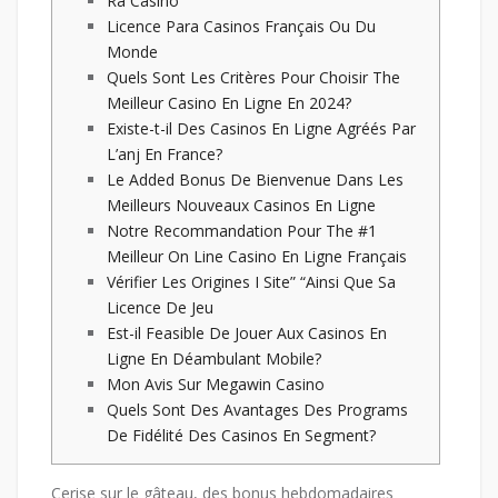
Ra Casino
Licence Para Casinos Français Ou Du
Monde
Quels Sont Les Critères Pour Choisir The
Meilleur Casino En Ligne En 2024?
Existe-t-il Des Casinos En Ligne Agréés Par
L’anj En France?
Le Added Bonus De Bienvenue Dans Les
Meilleurs Nouveaux Casinos En Ligne
Notre Recommandation Pour The #1
Meilleur On Line Casino En Ligne Français
Vérifier Les Origines I Site” “Ainsi Que Sa
Licence De Jeu
Est-il Feasible De Jouer Aux Casinos En
Ligne En Déambulant Mobile?
Mon Avis Sur Megawin Casino
Quels Sont Des Avantages Des Programs
De Fidélité Des Casinos En Segment?
Cerise sur le gâteau, des bonus hebdomadaires