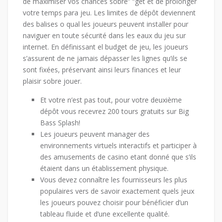
de maximiser vos chances sobre” “get et de prolonger
votre temps para jeu. Les limites de dépôt deviennent
des balises o qual les joueurs peuvent installer pour
naviguer en toute sécurité dans les eaux du jeu sur
internet. En définissant el budget de jeu, les joueurs
s’assurent de ne jamais dépasser les lignes qu’ils se
sont fixées, préservant ainsi leurs finances et leur
plaisir sobre jouer.
Et votre n’est pas tout, pour votre deuxième
dépôt vous recevrez 200 tours gratuits sur Big
Bass Splash!
Les joueurs peuvent manager des
environnements virtuels interactifs et participer à
des amusements de casino etant donné que s’ils
étaient dans un établissement physique.
Vous devez connaître les fournisseurs les plus
populaires vers de savoir exactement quels jeux
les joueurs pouvez choisir pour bénéficier d’un
tableau fluide et d’une excellente qualité.