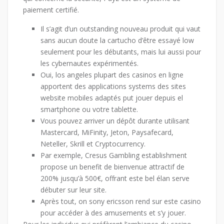
paiement certifié.
Il s’agit d’un outstanding nouveau produit qui vaut
sans aucun doute la cartucho d’être essayé low
seulement pour les débutants, mais lui aussi pour
les cybernautes expérimentés.
Oui, los angeles plupart des casinos en ligne
apportent des applications systems des sites
website mobiles adaptés put jouer depuis el
smartphone ou votre tablette.
Vous pouvez arriver un dépôt durante utilisant
Mastercard, MiFinity, Jeton, Paysafecard,
Neteller, Skrill et Cryptocurrency.
Par exemple, Cresus Gambling establishment
propose un benefit de bienvenue attractif de
200% jusqu’à 500€, offrant este bel élan serve
débuter sur leur site.
Après tout, on sony ericsson rend sur este casino
pour accéder à des amusements et s’y jouer.