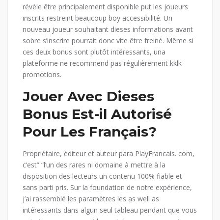
révèle être principalement disponible put les joueurs
inscrits restreint beaucoup boy accessibilité. Un
nouveau joueur souhaitant dieses informations avant
sobre s’inscrire pourrait donc vite être freiné. Même si
ces deux bonus sont plutôt intéressants, una
plateforme ne recommend pas régulièrement kklk
promotions.
Jouer Avec Dieses
Bonus Est-il Autorisé
Pour Les Français?
Propriétaire, éditeur et auteur para PlayFrancais. com,
c’est” “l’un des rares ni domaine à mettre à la
disposition des lecteurs un contenu 100% fiable et
sans parti pris. Sur la foundation de notre expérience,
j’ai rassemblé les paramètres les as well as
intéressants dans algun seul tableau pendant que vous