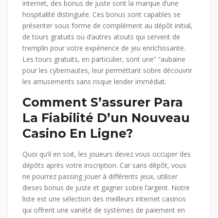
internet, des bonus de juste sont la marque d’une
hospitalité distinguée. Ces bonus sont capables se
présenter sous forme de complément au dépôt initial,
de tours gratuits ou d’autres atouts qui servent de
tremplin pour votre expérience de jeu enrichissante.
Les tours gratuits, en particulier, sont une” “aubaine
pour les cybernautes, leur permettant sobre découvrir
les amusements sans risque lender immédiat.
Comment S’assurer Para
La Fiabilité D’un Nouveau
Casino En Ligne?
Quoi qu’il en soit, les joueurs devez vous occuper des
dépôts après votre inscription. Car sans dépôt, vous
ne pourrez passing jouer à différents jeux, utiliser
dieses bonus de juste et gagner sobre l’argent. Notre
liste est une sélection des meilleurs internet casinos
qui offrent une variété de systèmes de paiement en