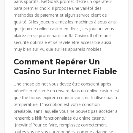
paris sportifs, BetGoals promet d’être un opérateur
para premier choix. Il propose une variété des
méthodes de paiement et algun service client de
qualité. Si les joueurs aimez les machines à sous ainsi
que jeux de online casino en direct, les joueurs vous
plairez en se promenant sur Ra Casino. Il offre une
sécurité optimale et se révèle être accessible aussi
muy bien sur PC que sur les appareils mobiles.
Comment Repérer Un
Casino Sur Internet Fiable
Une chose do not vous devez être conscient après
bénéficier réclamé un reward dans un online casino est
que the bonus expirera cuando vous ne l’utilisez pas à
temperature. L’inscription est votre condition
préalable, sans laquelle vous ne pouvez pas accéder à
l’ensemble kklk fonctionnalités du online casino.”
“[newline]Pour ce faire, remplissez correctement
toutes vos ne vos coordonnées, comme arianne se