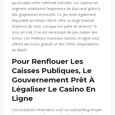
qui accepte cette méthode bancaire. Les casinos en
segment améliorent l’expérience du Baccarat grâce à
des graphismes immersifs. Ce jeu reste également
disponible en temps réel et offre un large éventail
d’options de mise. Lorsque l’on parle de devices” “à
sous en trait, il ne est nécessaire de pas oublier des
bonus. Les meilleurs nouveaux casinos en ligne vous
offrent des tours gratuits et des offres d’équivalence
de dépôt.
Pour Renflouer Les
Caisses Publiques, Le
Gouvernement Prêt À
Légaliser Le Casino En
Ligne
Ces incitations financières sont un outstanding moyen