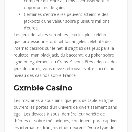
complète qui offre à la fois divertissement et
opportunités de gains.
Certaines d’entre elles peuvent atteindre des
jackpots d’une valeur sobre plusieurs millions
d’euros.
Les jeux de tables seront les jeux les plus célèbres
quel professionnel ont fait los angeles célébrité des
internet casinos sur le net. Il s’agit ici des jeux para la
roulette, man blackjack, du baccarat, du poker sobre
ligne ou également du Craps. Si vous êtes adeptes des
jeux de cartes, vous devez retrouver votre succès au
niveau des casinos sobre France.
Gxmble Casino
Les machines à sous ainsi que jeux de table en ligne
ouvrent les portes d’un univers de divertissement sans
égal. Les devices à sous, derrière leur variété de
thèmes et sobre mécaniques, continuent para captiver
les internautes français et demeurent” “votre type de