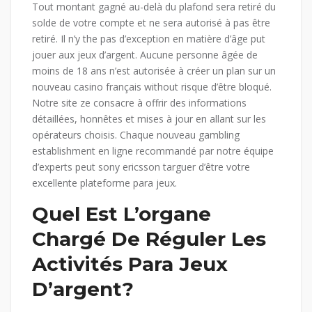
Tout montant gagné au-delà du plafond sera retiré du
solde de votre compte et ne sera autorisé à pas être
retiré. Il n’y the pas d’exception en matière d’âge put
jouer aux jeux d’argent. Aucune personne âgée de
moins de 18 ans n’est autorisée à créer un plan sur un
nouveau casino français without risque d’être bloqué.
Notre site ze consacre à offrir des informations
détaillées, honnêtes et mises à jour en allant sur les
opérateurs choisis. Chaque nouveau gambling
establishment en ligne recommandé par notre équipe
d’experts peut sony ericsson targuer d’être votre
excellente plateforme para jeux.
Quel Est L’organe
Chargé De Réguler Les
Activités Para Jeux
D’argent?