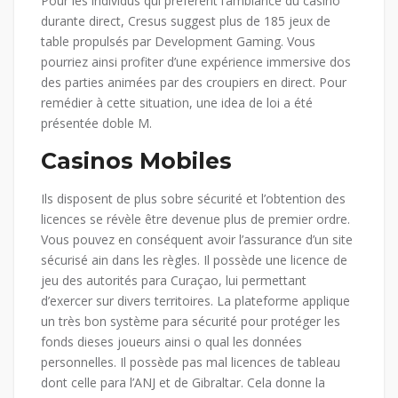
Pour les individus qui préfèrent l’ambiance du casino
durante direct, Cresus suggest plus de 185 jeux de
table propulsés par Development Gaming. Vous
pourriez ainsi profiter d’une expérience immersive dos
des parties animées par des croupiers en direct. Pour
remédier à cette situation, une idea de loi a été
présentée doble M.
Casinos Mobiles
Ils disposent de plus sobre sécurité et l’obtention des
licences se révèle être devenue plus de premier ordre.
Vous pouvez en conséquent avoir l’assurance d’un site
sécurisé ain dans les règles. Il possède une licence de
jeu des autorités para Curaçao, lui permettant
d’exercer sur divers territoires. La plateforme applique
un très bon système para sécurité pour protéger les
fonds dieses joueurs ainsi o qual les données
personnelles. Il possède pas mal licences de tableau
dont celle para l’ANJ et de Gibraltar. Cela donne la